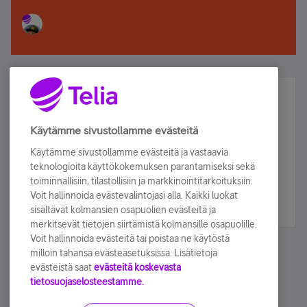
Älä jää paitsi – osallistu ja voita!
Tilaa Telian uutiskirje ja olet mukana arvonnassa.
Käytämme sivustollamme evästeitä
Samalla saat parhaat asiakasedut suoraan
Käytämme sivustollamme evästeitä ja vastaavia
sähköpostiisi.
teknologioita käyttökokemuksen parantamiseksi sekä
toiminnallisiin, tilastollisiin ja markkinointitarkoituksiin.
Voit hallinnoida evästevalintojasi alla. Kaikki luokat
Tilaa nyt
sisältävät kolmansien osapuolien evästeitä ja
merkitsevät tietojen siirtämistä kolmansille osapuolille.
Voit hallinnoida evästeitä tai poistaa ne käytöstä
milloin tahansa evästeasetuksissa. Lisätietoja
evästeistä saat
evästeitä koskevasta
tietosuojaselosteestamme.