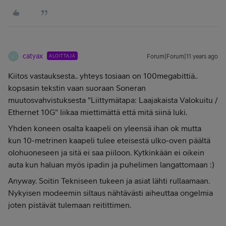
catyax
ALOITTAJA
Forum|Forum|11 years ago
C
Kiitos vastauksesta.. yhteys tosiaan on 100megabittiä..
kopsasin tekstin vaan suoraan Soneran
muutosvahvistuksesta "Liittymätapa: Laajakaista Valokuitu /
Ethernet 10G" liikaa miettimättä että mitä siinä luki.
Yhden koneen osalta kaapeli on yleensä ihan ok mutta
kun 10-metrinen kaapeli tulee eteisestä ulko-oven päältä
olohuoneseen ja sitä ei saa piiloon. Kytkinkään ei oikein
auta kun haluan myös ipadin ja puhelimen langattomaan :)
Anyway. Soitin Tekniseen tukeen ja asiat lähti rullaamaan.
Nykyisen modeemin siltaus nähtävästi aiheuttaa ongelmia
joten pistävät tulemaan reitittimen.