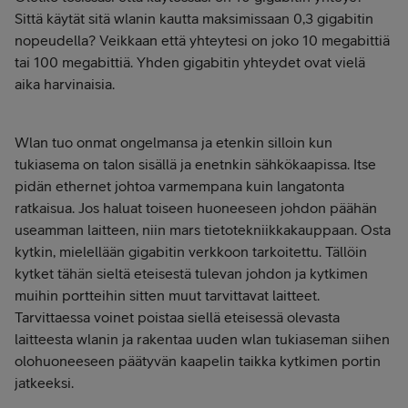
Sittä käytät sitä wlanin kautta maksimissaan 0,3 gigabitin
nopeudella? Veikkaan että yhteytesi on joko 10 megabittiä
tai 100 megabittiä. Yhden gigabitin yhteydet ovat vielä
aika harvinaisia.
Wlan tuo onmat ongelmansa ja etenkin silloin kun
tukiasema on talon sisällä ja enetnkin sähkökaapissa. Itse
pidän ethernet johtoa varmempana kuin langatonta
ratkaisua. Jos haluat toiseen huoneeseen johdon päähän
useamman laitteen, niin mars tietotekniikkakauppaan. Osta
kytkin, mielellään gigabitin verkkoon tarkoitettu. Tällöin
kytket tähän sieltä eteisestä tulevan johdon ja kytkimen
muihin portteihin sitten muut tarvittavat laitteet.
Tarvittaessa voinet poistaa siellä eteisessä olevasta
laitteesta wlanin ja rakentaa uuden wlan tukiaseman siihen
olohuoneeseen päätyvän kaapelin taikka kytkimen portin
jatkeeksi.