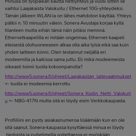
Minulla on työpaikan kautta nettiyhteys ja vuosi sitten se
vaihtui Laajakaista Valokuitu / Ethernet 10G-yhteydeksi.
Tämän jälkeen WLAN:ia on lähes mahdoton käyttää. Yhteys
pätkii n. 10 minuutin välein. Sonera Avustaja korjaa kyllä
tilanteen mutta eihän tämä näin pitäisi mennnä.
Ethernetkaapelilla ei mitään ongelmaa. Ethernet-kaapeli
eteisestä olohuoneeseen alkaa olla aika tylsä eikä saa kuin
yhden laitteen kiinni. Olen testannut neljällä eri
modeemilla ja kaikissa sama juttu. Eli mikä modeemeista
oikeasti toimii tuolla kokoonpanolla?
http://www5.sonera.fi/ohjeet/Laajakaistan_laitevaatimukset
<- tuolla ei modeemia kerrottu
http://www5.sonera.fi/ohjeet/Sonera_Kodin_Netti_Valokuit
u
<- NBG-417N mutta sitä ei löydy esim Verkkokaupasta.
Profiiliini en pysty asiakasnumeroa lisäämään kun en ole
sitä saanut. Sonera-kaupassa kysyttäessä minua ei löydy
tiedoista ja puhelimella soitettaessa ei myöskään