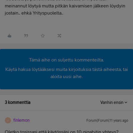
meinannut löytyä mutta pitkän kaivamisen jälkeen löydyin
jostain.. ehkä Yrityspuolelta..
Tämä aihe on suljettu kommenteilta.
Käytä hakua löytääksesi muita kirjoituksia tästä aiheesta, tai
aloita uusi aihe.
3 kommenttia
Vanhin ensin
finlemon
Forum|Forum|11 years ago
F
Oletko tosissasi että käytössäsi on 10 gigabitin yhteys?