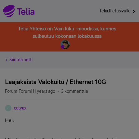
Telia.fi etusivulle
Telia Yhteisö on Vain luku -moodissa, kunnes
sulkeutuu kokonaan lokakuussa
Kiinteä netti
Laajakaista Valokuitu / Ethernet 10G
Forum|Forum|11 years ago
3 kommenttia
catyax
C
Hei,