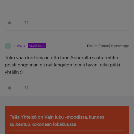
catyax
ALOITTAJA
Forum|Forum|11 years ago
C
Tulin vaan kertomaan että tuon Soneralta saatu reititin
poisti ongelman eli nyt langaton toimii hyvin eikä pätki
yhtään :)
Telia Yhteisö on Vain luku -moodissa, kunnes
sulkeutuu kokonaan lokakuussa