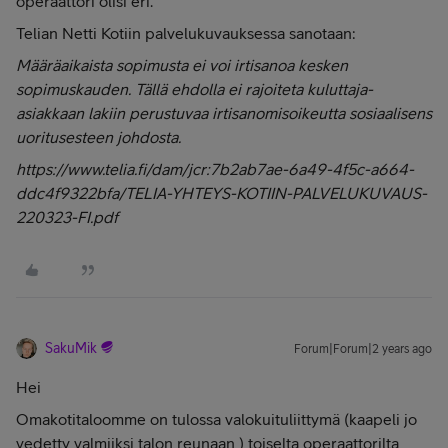
operaattori olisi eri.
Telian Netti Kotiin palvelukuvauksessa sanotaan:
Määräaikaista sopimusta ei voi irtisanoa
kesken
sopimuskauden. Tällä ehdolla ei rajoiteta kuluttaja-
asiakkaan lakiin perustuvaa irtisanomisoikeutta sosiaalisens
uoritusesteen johdosta.
https://www.telia.fi/dam/jcr:7b2ab7ae-6a49-4f5c-a664-
ddc4f9322bfa/TELIA-YHTEYS-KOTIIN-PALVELUKUVAUS-
220323-FI.pdf
SakuMik
Forum|Forum|2 years ago
Hei
Omakotitaloomme on tulossa valokuituliittymä (kaapeli jo
vedetty valmiiksi talon reunaan ) toiselta operaattorilta