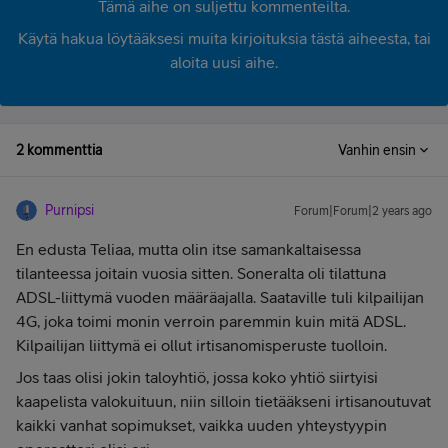
Tämä aihe on suljettu kommenteilta.
Käytä hakua löytääksesi muita kirjoituksia tästä aiheesta, tai
aloita uusi aihe.
2 kommenttia
Vanhin ensin
Purnipsi
Forum|Forum|2 years ago
En edusta Teliaa, mutta olin itse samankaltaisessa
tilanteessa joitain vuosia sitten. Soneralta oli tilattuna
ADSL-liittymä vuoden määräajalla. Saataville tuli kilpailijan
4G, joka toimi monin verroin paremmin kuin mitä ADSL.
Kilpailijan liittymä ei ollut irtisanomisperuste tuolloin.
Jos taas olisi jokin taloyhtiö, jossa koko yhtiö siirtyisi
kaapelista valokuituun, niin silloin tietääkseni irtisanoutuvat
kaikki vanhat sopimukset, vaikka uuden yhteystyypin