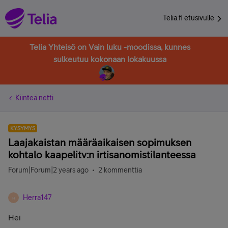
Telia.fi etusivulle
Telia Yhteisö on Vain luku -moodissa, kunnes
sulkeutuu kokonaan lokakuussa
Kiinteä netti
KYSYMYS
Laajakaistan määräaikaisen sopimuksen
kohtalo kaapelitv:n irtisanomistilanteessa
Forum|Forum|2 years ago
2 kommenttia
Herra147
H
Hei