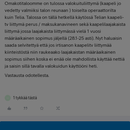
Omakotitaloomme on tulossa valokuituliittymä (kaapeli jo
vedetty valmiiksi talon reunaan ) toiselta operaattorilta
kuin Telia. Talossa on tällä hetkellä käytössä Telian kaapeli-
tv liittymä perus / maksukanavineen sekä kaapelilaajakaista
liittymä jossa laajakaista liittymässä vielä 1 vuosi
määräaikainen sopimus jäljellä (28.1-25 asti). Nyt haluaisin
saada selvitettyä että jos irtisanon kaapelitv liittymää
kiinteistöstä niin raukeaako laajakaistan määräaikainen
sopimus siihen koska ei enää ole mahdollista käyttää nettiä
ja saisin sillä tavalla valokuidun käyttööni heti.
Vastausta odotellesta.
1 tykkää tästä
M