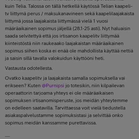
kuin Telia. Talossa on tällä hetkellä käytössä Telian kaapeli-
tv liittymä perus / maksukanavineen sekä kaapelilaajakaista
liittymä jossa laajakaista liittymässä vielä 1 vuosi
määräaikainen sopimus jäljellä (28.1-25 asti). Nyt haluaisin
saada selvitettyä että jos irtisanon kaapelitv liittymää
kiinteistöstä niin raukeaako laajakaistan määräaikainen
sopimus siihen koska ei enää ole mahdollista käyttää nettiä
ja saisin sillä tavalla valokuidun käyttööni heti.
Vastausta odotellesta.
Ovatko kaapelitv ja laajakaista samalla sopimuksella vai
erikseen? Kuten
@Purnipsi
jo totesikin, niin kilpailevan
operaattorin tarjoama yhteys ei ole määräaikaisen
sopimuksen irtisanomisperuste, jos meidän yhteytemme
on edelleen saatavilla. Tarvittaessa voit vielä tiedustella
asiakaspalvelustamme sopimuksistasi ja selvittää onko
sopimus meidän kanssamme purettavissa.