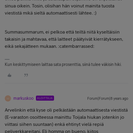
sinua oikein. Tosin, olisihan hän voinut mainita tuosta
viestistä mikä sieltä automaattisesti lähtee. :)
Summasummarum, ei pelkoa että teiltä niitä kyseltäisiin
takaisin ja mahtavaa, että laitteet päätyivät kierrätykseen,
eikä sekajätteen mukaan. :catembarrassed:
Kun keskittymiseen laittaa sata prosenttia, siinä tulee väkisin hiki.
markuskoo
ALOITTAJA
Forum|Forum|8 years ago
M
Arvelinkin että kyse oli pelkästään automaattisesta viestistä
(E-varaston osoitteessa mainittu Toijala hiukan jotenkin jo
viittasi siihen suuntaan) enkä ehtinyt vielä repiä
peliverkkareitani. Eli homma on bueno, kiitos