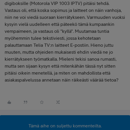
digiboksille (Motorola VIP 1003 IPTV) pitäisi tehdä.
Vastaus oli, että koska sopimus ja laitteet on näin vanhoja,
niin ne voi viedä suoraan kierrätykseen. Varmuuden vuoksi
kysyin vielä uudelleen että päteekö tämä kumpaankin
vempaimeen, ja vastaus oli "kyllä". Muutamaa tuntia
myöhemmin tulee tekstiviesti, jossa kehotetaan
palauttamaan Telia TV:n laitteet E-postiin. Hieno juttu
muuten, mutta ohjeiden mukaisesti ehdin viedä ne jo
kierrätykseen työmatkalla. Mieleni tekisi sanoa rumasti,
mutta sen sijaan kysyn että mitenkähän tässä nyt sitten
pitäisi oikein menetellä, ja miten on mahdollista että
asiakaspalvelussa annetaan näin räikeästi väärää tietoa?
Tämä aihe on suljettu kommenteilta.