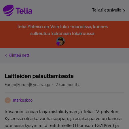
Telia.fi etusivulle
Telia Yhteisö on Vain luku -moodissa, kunnes
sulkeutuu kokonaan lokakuussa
Kiinteä netti
Laitteiden palauttamisesta
Forum|Forum|8 years ago
2 kommenttia
markuskoo
M
Irtisanoin tänään laajakaistaliittymän ja Telia TV-palvelun.
Kyseessä oli aika vanha soppari, ja asiakaspalvelun kanssa
jutellessa kysyin mitä reitittimelle (Thomson TG789vn) ja