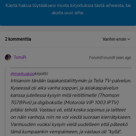
Käytä hakua löytääksesi muita kirjoituksia tästä aiheesta, tai
aloita uusi aihe.
2 kommenttia
Vanhin ensin
TomiPi
Forum|Forum|8 years ago
@markuskoo
kirjoitti:
Irtisanoin tänään laajakaistaliittymän ja Telia TV-palvelun.
Kyseessä oli aika vanha soppari, ja asiakaspalvelun
kanssa jutellessa kysyin mitä reitittimelle (Thomson
TG789vn) ja digiboksille (Motorola VIP 1003 IPTV)
pitäisi tehdä. Vastaus oli, että koska sopimus ja laitteet
on näin vanhoja, niin ne voi viedä suoraan kierrätykseen.
Varmuuden vuoksi kysyin vielä uudelleen että päteekö
tämä kumpaankin vempaimeen, ja vastaus oli "kyllä".