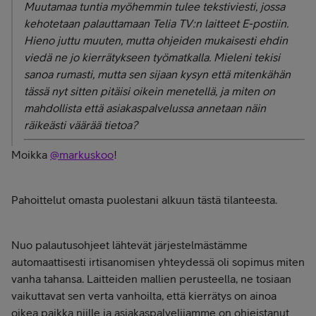
Muutamaa tuntia myöhemmin tulee tekstiviesti, jossa
kehotetaan palauttamaan Telia TV:n laitteet E-postiin.
Hieno juttu muuten, mutta ohjeiden mukaisesti ehdin
viedä ne jo kierrätykseen työmatkalla. Mieleni tekisi
sanoa rumasti, mutta sen sijaan kysyn että mitenkähän
tässä nyt sitten pitäisi oikein menetellä, ja miten on
mahdollista että asiakaspalvelussa annetaan näin
räikeästi väärää tietoa?
Moikka
@markuskoo
!
Pahoittelut omasta puolestani alkuun tästä tilanteesta.
Nuo palautusohjeet lähtevät järjestelmästämme
automaattisesti irtisanomisen yhteydessä oli sopimus miten
vanha tahansa. Laitteiden mallien perusteella, ne tosiaan
vaikuttavat sen verta vanhoilta, että kierrätys on ainoa
oikea paikka niille ja asiakaspalvelijamme on ohjeistanut