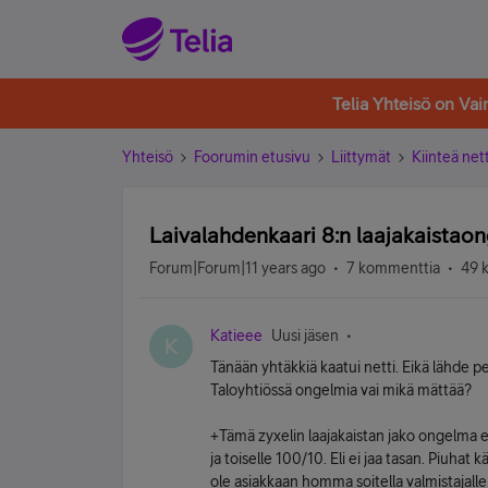
Telia Yhteisö on Va
Yhteisö
Foorumin etusivu
Liittymät
Kiinteä nett
Laivalahdenkaari 8:n laajakaistao
Forum|Forum|11 years ago
7 kommenttia
49 
Katieee
Uusi jäsen
K
Tänään yhtäkkiä kaatui netti. Eikä lähde 
Taloyhtiössä ongelmia vai mikä mättää?
+Tämä zyxelin laajakaistan jako ongelma ei 
ja toiselle 100/10. Eli ei jaa tasan. Piuhat 
ole asiakkaan homma soitella valmistajalle