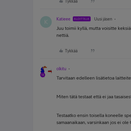
Tykkää
Katieee
Uusi jäsen
ALOITTAJA
K
Juu toimii kyllä, mutta voisitte keksi
nettiä.
Tykkää
olkitu
Tarvitaan edelleen lisätietoa laitteit
Miten tätä testaat että ei jaa tasais
Testaatko ensin toisella koneelle spee
samaanaikaan, varsinkaan jos ei ole Q