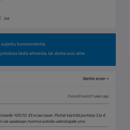
Jaa
suljettu kommenteilta.
ituksia tästä aiheesta, tai aloita uusi aihe.
Vanhin ensin
Forum|Forum|11 years ago
toiselle 100/10. Eli ei jaa tasan. Piuhat käyttää portteja 3 ja 4.
ei ole asiakkaan homma soitella valmistajalle yms.