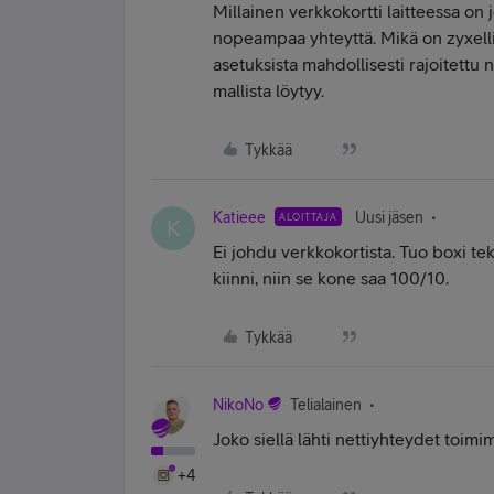
Millainen verkkokortti laitteessa on 
nopeampaa yhteyttä. Mikä on zyxelli
asetuksista mahdollisesti rajoitettu n
mallista löytyy.
Tykkää
Katieee
Uusi jäsen
ALOITTAJA
K
Ei johdu verkkokortista. Tuo boxi te
kiinni, niin se kone saa 100/10.
Tykkää
NikoNo
Telialainen
Joko siellä lähti nettiyhteydet toimi
+4