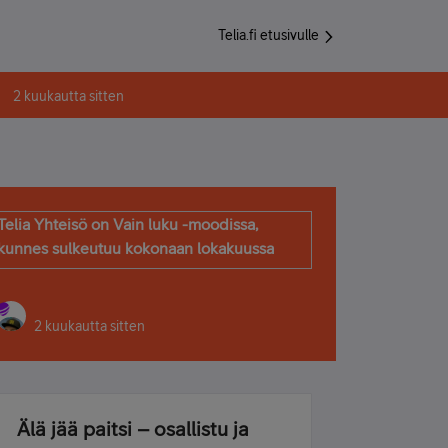
Telia.fi etusivulle
2 kuukautta sitten
Telia Yhteisö on Vain luku -moodissa,
kunnes sulkeutuu kokonaan lokakuussa
2 kuukautta sitten
Älä jää paitsi – osallistu ja