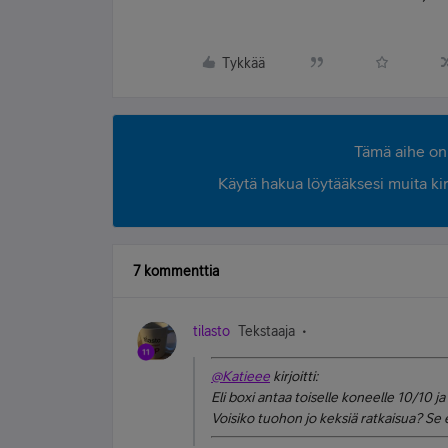
Tykkää
Tämä aihe on 
Käytä hakua löytääksesi muita kirjo
7 kommenttia
tilasto
Tekstaaja
@Katieee
kirjoitti:
Eli boxi antaa toiselle koneelle 10/10 ja 
Voisiko tuohon jo keksiä ratkaisua? Se 