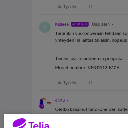
Tykkää
Katieee
Uusi jäsen
ALOITTAJA
K
Tietenkin vuoronperään tehdään spe
yhteyden) ja laittaa takaisin, nopeu
Tämän löysin modeemin pohjasta:
Model number: VMG1312-B10A
Tykkää
olkitu
Oletko katsonut tietokoneiden kät
vaihdellut? Ettei olisi jossakin kaape