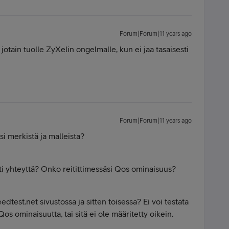
Forum|Forum|11 years ago
ä jotain tuolle ZyXelin ongelmalle, kun ei jaa tasaisesti
Forum|Forum|11 years ago
esi merkistä ja malleista?
esti yhteyttä? Onko reitittimessäsi Qos ominaisuus?
dtest.net sivustossa ja sitten toisessa? Ei voi testata
os ominaisuutta, tai sitä ei ole määritetty oikein.