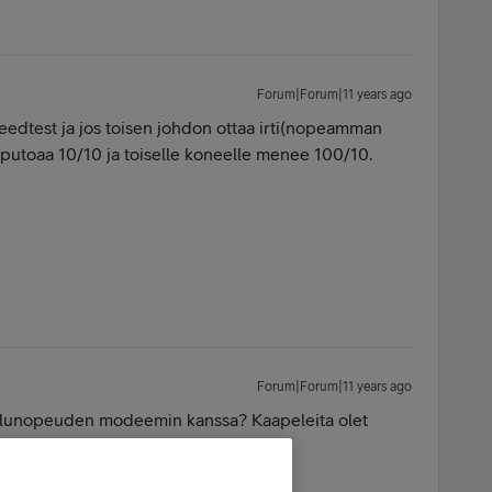
Forum|Forum|11 years ago
edtest ja jos toisen johdon ottaa irti(nopeamman
s putoaa 10/10 ja toiselle koneelle menee 100/10.
Forum|Forum|11 years ago
telunopeuden modeemin kanssa? Kaapeleita olet
lissa pari poikki?