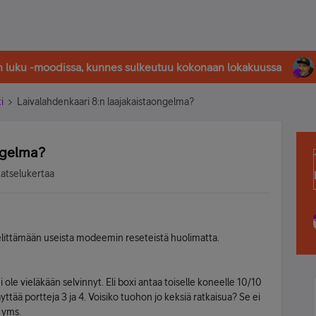
in luku -moodissa, kunnes sulkeutuu kokonaan lokakuussa
i
Laivalahdenkaari 8:n laajakaistaongelma?
ngelma?
katselukertaa
pelittämään useista modeemin reseteistä huolimatta.
ole vieläkään selvinnyt. Eli boxi antaa toiselle koneelle 10/10
käyttää portteja 3 ja 4. Voisiko tuohon jo keksiä ratkaisua? Se ei
 yms.