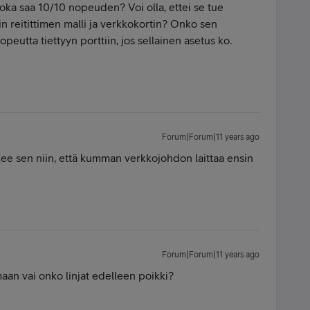
joka saa 10/10 nopeuden? Voi olla, ettei se tue
n reitittimen malli ja verkkokortin? Onko sen
opeutta tiettyyn porttiin, jos sellainen asetus ko.
Forum|Forum|11 years ago
kee sen niin, että kumman verkkojohdon laittaa ensin
Forum|Forum|11 years ago
maan vai onko linjat edelleen poikki?