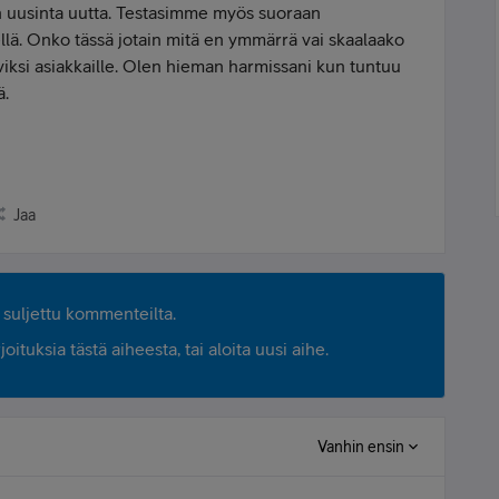
on uusinta uutta. Testasimme myös suoraan
ellä. Onko tässä jotain mitä en ymmärrä vai skaalaako
ksi asiakkaille. Olen hieman harmissani kun tuntuu
ä.
Jaa
suljettu kommenteilta.
ituksia tästä aiheesta, tai aloita uusi aihe.
Vanhin ensin