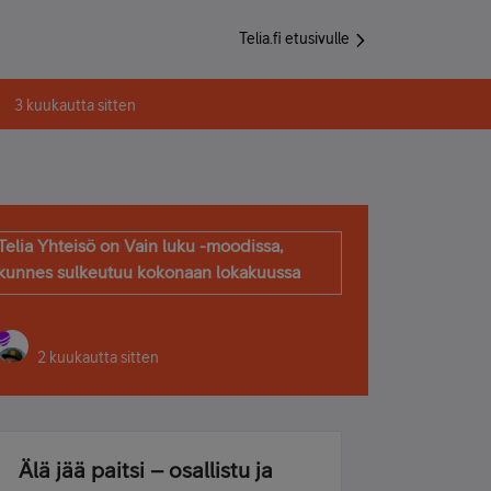
Telia.fi etusivulle
3 kuukautta sitten
Telia Yhteisö on Vain luku -moodissa,
kunnes sulkeutuu kokonaan lokakuussa
2 kuukautta sitten
Älä jää paitsi – osallistu ja