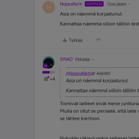
NopeaNetti
Uusi jäsen
ALOITTAJA
N
Asia on näemmä korjaatunut.
Kannattaa näemmä silloin tällöin test
Tykkää
SINAD
Irkkaaja
@NopeaNetti
@ kirjoitti:
+4
Asia on näemmä korjaatunut.
Kannattaa näemmä silloin tällöin t
Toimivat laitteet eivät mene junttur
Mulla on ollut se periaate, että lait
se lähtee kiertoon.
Nykyään räkissä onkin sellaiset laitt