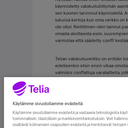
käynnistetty valokuituliittymän asenta
sen koomin tarvinnut käynnistellä. A
lukuisia kertoja kun oma verkko on ke
ole ollut. Reitittimen olen tainnut p
omasta aloitteesta esim. suurempie
varmistaa että säädetty conffi kestää
Telian valokuituverkko on erittäin toi
edelleenkin etsin ensin vikaa omista l
valmiiksi conffattuja varalaitteita, jo
paikantamaan jos jossain laitteessa t
Tykkää
Käytämme sivustollamme evästeitä
Käytämme sivustollamme evästeitä ja vastaavia teknologioita kä
toiminnallisiin, tilastollisiin ja markkinointitarkoituksiin. Voit hallinn
sisältävät kolmansien osapuolien evästeitä ja merkitsevät tietojen si