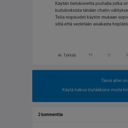
Käytän tietokonetta piuhalla jotka 
kuituboksista tänään chatin välityks
Telia nopeudet käytön mukaan sopivi
siltä että vedetään asiakasta höpläst
Tykkää
Tämä aihe on 
Käytä hakua löytääksesi muita kirjo
2 kommenttia