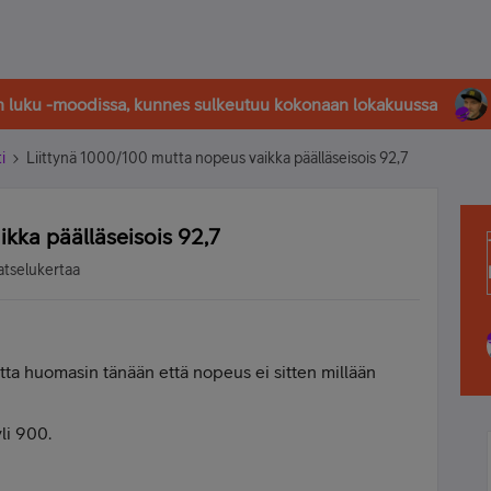
in luku -moodissa, kunnes sulkeutuu kokonaan lokakuussa
i
Liittynä 1000/100 mutta nopeus vaikka päälläseisois 92,7
kka päälläseisois 92,7
atselukertaa
ta huomasin tänään että nopeus ei sitten millään
yli 900.