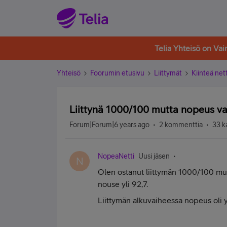
Telia Yhteisö on Va
Yhteisö
Foorumin etusivu
Liittymät
Kiinteä nett
Liittynä 1000/100 mutta nopeus vai
Forum|Forum|6 years ago
2 kommenttia
33 k
NopeaNetti
Uusi jäsen
N
Olen ostanut liittymän 1000/100 mut
nouse yli 92,7.
Liittymän alkuvaiheessa nopeus oli 