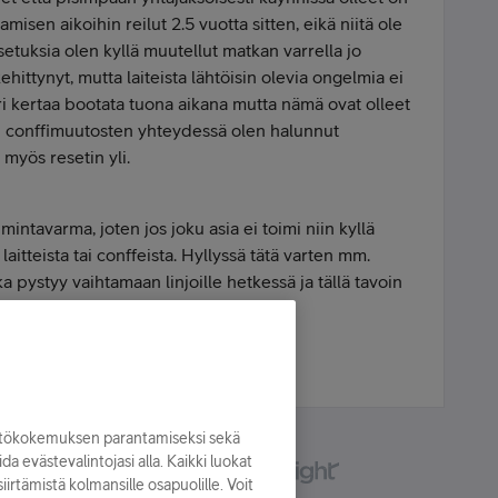
misen aikoihin reilut 2.5 vuotta sitten, eikä niitä ole
setuksia olen kyllä muutellut matkan varrella jo
hittynyt, mutta laiteista lähtöisin olevia ongelmia ei
ari kertaa bootata tuona aikana mutta nämä ovat olleet
n conffimuutosten yhteydessä olen halunnut
 myös resetin yli.
mintavarma, joten jos joku asia ei toimi niin kyllä
aitteista tai conffeista. Hyllyssä tätä varten mm.
tka pystyy vaihtamaan linjoille hetkessä ja tällä tavoin
ulee lopulta "tunnit täyteen".
yttökokemuksen parantamiseksi sekä
oida evästevalintojasi alla. Kaikki luokat
irtämistä kolmansille osapuolille. Voit