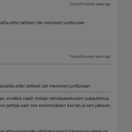
Forum|Forum|6 years ago
ailla ettei laitteet ole menneet juntturaan
Forum|Forum|6 years ago
estailla ettei laitteet ole menneet juntturaan
aan, eivätkä vaadi mitään tehdasasetusten palauttelua.
e voi pettää vain sen ensimmäisen kerran ja sen jälkeen
eet että pisimpään yhtäjaksoisesti käynnissä olleet on