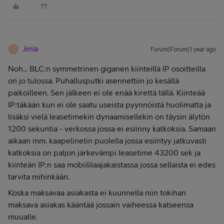
Jimla
Forum|Forum|1 year ago
J
Noh... BLC:n symmetrinen giganen kiinteillä IP osoitteilla
on jo tulossa. Puhallusputki asennettiin jo kesällä
paikoilleen. Sen jälkeen ei ole enää kirettä tällä. Kiinteää
IP:täkään kun ei ole saatu useista pyynnöistä huolimatta ja
lisäksi vielä leasetimekin dynaamisellekin on täysin älytön
1200 sekuntia - verkossa jossa ei esiinny katkoksia. Samaan
aikaan mm. kaapelinetin puolella jossa esiintyy jatkuvasti
katkoksia on paljon järkevämpi leasetime 43200 sek ja
kiinteän IP:n saa mobiililaajakaistassa jossa sellaista ei edes
tarvita mihinkään.
Koska maksavaa asiakasta ei kuunnella niin tokihan
maksava asiakas kääntää jossain vaiheessa katseensa
muualle.