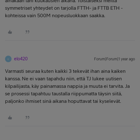
ainakaan lähi kuukausien aikana. Toistaiseksi meiltä
symmetriset yhteydet on tarjolla FTTH- ja FTTB ETH -
kohteissa vain 500M nopeusluokkaan saakka.
elo420
Forum|Forum|1 year ago
E
Varmasti seuraa kuten kaikki 3 tekevät ihan aina kaiken
kanssa. Ne ei vaan tapahdu niin, että TJ lukee uutisen
kilpailijasta, käy painamassa nappia ja muuta ei tarvita. Ja
se prosessi tapahtuu taustalla riippumatta täysin siitä,
paljonko ihmiset sinä aikana hoputtavat tai kyselevät.