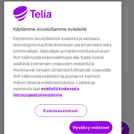
Älä jää paitsi – osallistu ja voita!
Tilaa Telian uutiskirje ja olet mukana arvonnassa.
Käytämme sivustollamme evästeitä
Samalla saat parhaat asiakasedut suoraan
Käytämme sivustollamme evästeitä ja vastaavia
sähköpostiisi.
teknologioita käyttökokemuksen parantamiseksi sekä
toiminnallisiin, tilastollisiin ja markkinointitarkoituksiin.
Voit hallinnoida evästevalintojasi alla. Kaikki luokat
Tilaa nyt
sisältävät kolmansien osapuolien evästeitä ja
merkitsevät tietojen siirtämistä kolmansille osapuolille.
Voit hallinnoida evästeitä tai poistaa ne käytöstä
milloin tahansa evästeasetuksissa. Lisätietoja
evästeistä saat
evästeitä koskevasta
tietosuojaselosteestamme.
Käyttöehdot
Accessibility statement
Evästeasetukset
Hyväksy evästeet
Evästeasetukset