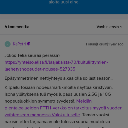
aloita uusi aihe.
6 kommenttia
Vanhin ensin
KaPetri
Forum|Forum|1 year ago
K
Jokos Telia seuraa perässä?
https://yhteiso.elisa.fi/laajakaista-70/kuituliittymien-
laehetysnopeudet-nousee-527335
Epäsymmetrinen nettiyhteys alkaa olla so last season…
Kilpailu tosiaan nopeusmarkkinoilla näyttää kiristyvän.
Isona yllätyksenä tuli myös lupaus uusien 2,5G ja 10G
nopeusluokkien symmetrisyydestä.
Meidän
pientaloalueiden FTTH-verkko on tarkoitus myydä vuoden
vaihteeseen mennessä Valokuituselle
. Tämän vuoksi
näkisin ettei tarjoamaan ole tulossa suuria muutoksia