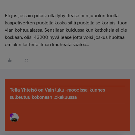
Eli jos jossain pitäisi olla lyhyt lease niin juurikin tuolla
kaapeliverkon puolella koska sillä puolella se korjaisi tuon
vian kohtuuajassa. Sensijaan kuidussa kun katkoksia ei ole
koskaan, olisi 43200 hyvä lease jotta voisi joskus huoltaa
omiakin laitteita ilman kauheata säätöä...
Telia Yhteisö on Vain luku -moodissa, kunnes
sulkeutuu kokonaan lokakuussa