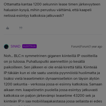
Ottamatta kantaa 1200 sekunnin lease timen järkevyyteen
haluaisin kysyä, mihin perustuu väittämä, että kaapeli
netissä esiintyy katkoksia jatkuvasti?
SINAD
ALOITTAJA
Forum|Forum|1 year ago
Noh... BLC:n symmetrinen giganen kiinteillä IP osoitteilla
on jo tulossa. Puhallusputki asennettiin jo kesällä
paikoilleen. Sen jälkeen ei ole enää kirettä tällä. Kiinteää
IP:täkään kun ei ole saatu useista pyynnöistä huolimatta ja
lisäksi vielä leasetimekin dynaamisellekin on täysin älytön
1200 sekuntia - verkossa jossa ei esiinny katkoksia. Samaan
aikaan mm. kaapelinetin puolella jossa esiintyy jatkuvasti
katkoksia on paljon järkevämpi leasetime 43200 sek ja
kiinteän IP:n saa mobiililaajakaistassa jossa sellaista ei edes