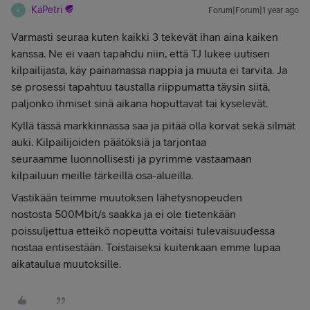
KaPetri
Forum|Forum|1 year ago
K
Varmasti seuraa kuten kaikki 3 tekevät ihan aina kaiken
kanssa. Ne ei vaan tapahdu niin, että TJ lukee uutisen
kilpailijasta, käy painamassa nappia ja muuta ei tarvita. Ja
se prosessi tapahtuu taustalla riippumatta täysin siitä,
paljonko ihmiset sinä aikana hoputtavat tai kyselevät.
Kyllä tässä markkinnassa saa ja pitää olla korvat sekä silmät
auki. Kilpailijoiden päätöksiä ja tarjontaa
seuraamme luonnollisesti ja pyrimme vastaamaan
kilpailuun meille tärkeillä osa-alueilla.
Vastikään teimme muutoksen lähetysnopeuden
nostosta 500Mbit/s saakka ja ei ole tietenkään
poissuljettua etteikö nopeutta voitaisi tulevaisuudessa
nostaa entisestään. Toistaiseksi kuitenkaan emme lupaa
aikataulua muutoksille.