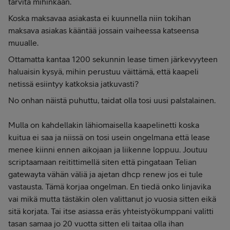
tarvita mihinkään.
Koska maksavaa asiakasta ei kuunnella niin tokihan
maksava asiakas kääntää jossain vaiheessa katseensa
muualle.
Ottamatta kantaa 1200 sekunnin lease timen järkevyyteen
haluaisin kysyä, mihin perustuu väittämä, että kaapeli
netissä esiintyy katkoksia jatkuvasti?
No onhan näistä puhuttu, taidat olla tosi uusi palstalainen.
Mulla on kahdellakin lähiomaisella kaapelinetti koska
kuitua ei saa ja niissä on tosi usein ongelmana että lease
menee kiinni ennen aikojaan ja liikenne loppuu. Joutuu
scriptaamaan reitittimellä siten että pingataan Telian
gatewayta vähän väliä ja ajetan dhcp renew jos ei tule
vastausta. Tämä korjaa ongelman. En tiedä onko linjavika
vai mikä mutta tästäkin olen valittanut jo vuosia sitten eikä
sitä korjata. Tai itse asiassa eräs yhteistyökumppani valitti
tasan samaa jo 20 vuotta sitten eli taitaa olla ihan