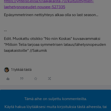
https://yhteiso.elisa.fi/laajakaista-70/kuituliittymien-
laehetysnopeudet-nousee-527335
Epäsymmetrinen nettiyhteys alkaa olla so last season…
--
Edit. Muokattu otsikko "No niin Koskas" kuvaavammaksi
"Milloin Telia tarjoaa symmetrisen lataus/lähetysnopeuden
laajakaistoille" //Sakumik
1 tykkää tästä
Tämä aihe on suljettu kommenteilta.
Käytä hakua löytääksesi muita kirjoituksia tästä aiheesta, tai