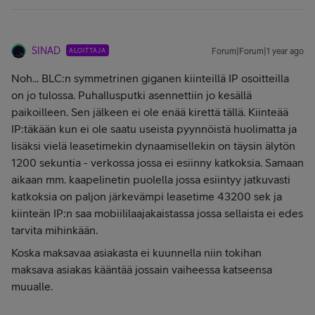
SINAD
ALOITTAJA
Forum|Forum|1 year ago
Noh... BLC:n symmetrinen giganen kiinteillä IP osoitteilla
on jo tulossa. Puhallusputki asennettiin jo kesällä
paikoilleen. Sen jälkeen ei ole enää kirettä tällä. Kiinteää
IP:täkään kun ei ole saatu useista pyynnöistä huolimatta ja
lisäksi vielä leasetimekin dynaamisellekin on täysin älytön
1200 sekuntia - verkossa jossa ei esiinny katkoksia. Samaan
aikaan mm. kaapelinetin puolella jossa esiintyy jatkuvasti
katkoksia on paljon järkevämpi leasetime 43200 sek ja
kiinteän IP:n saa mobiililaajakaistassa jossa sellaista ei edes
tarvita mihinkään.
Koska maksavaa asiakasta ei kuunnella niin tokihan
maksava asiakas kääntää jossain vaiheessa katseensa
muualle.