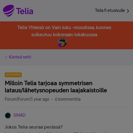
Telia.fi etusivulle
Telia Yhteisö on Vain luku -moodissa, kunnes
sulkeutuu kokonaan lokakuussa
Kiinteä netti
KYSYMYS
Milloin Telia tarjoaa symmetrisen
lataus/lähetysnopeuden laajakaistoille
Forum|Forum|1 year ago
6 kommenttia
SINAD
Jokos Telia seuraa perässä?