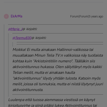
EkArMa
Forum|Forum|5 years ago
E
@Merja_J
@ kirjoitti:
@Teemu830
@ kirjoitti:
Moikka! Ei mulla ainakaan Hallinnoi-valikossa tai
muuallakaan Minun Telia TV:n valikoissa näy tuollaista
kohtaa kuin "Arkistointitilin numero". Täälläkin siis
aktivointitunnus hukassa. Olen säilyttänyt myös kaikki
Telian meilit, mutta ei ainakaan haulla
"aktivointitunnus" löydy yhtään tulosta. Katsoin myös
meilit, joissa oli tunnuksia, mutta ei niistä löytynyt juuri
aktivointitunnusta.
Luulenpa että tuossa aiemmassa viestissä on käynyt
kirjoitusvirhe ja siinä pitäisi lukea Aktivointitunnus tai