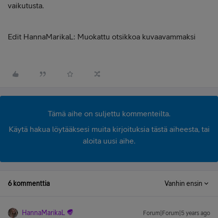
vaikutusta.
Edit HannaMarikaL: Muokattu otsikkoa kuvaavammaksi
Tämä aihe on suljettu kommenteilta.
Käytä hakua löytääksesi muita kirjoituksia tästä aiheesta, tai
aloita uusi aihe.
6 kommenttia
Vanhin ensin
HannaMarikaL
Forum|Forum|5 years ago