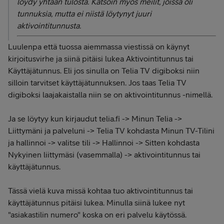
löydy yhtään tulosta. Katsoin myös meilit, joissa oli
tunnuksia, mutta ei niistä löytynyt juuri
aktivointitunnusta.
Luulenpa että tuossa aiemmassa viestissä on käynyt
kirjoitusvirhe ja siinä pitäisi lukea Aktivointitunnus tai
Käyttäjätunnus. Eli jos sinulla on Telia TV digiboksi niin
silloin tarvitset käyttäjätunnuksen. Jos taas Telia TV
digiboksi laajakaistalla niin se on aktivointitunnus -nimellä.
Ja se löytyy kun kirjaudut telia.fi -> Minun Telia ->
Liittymäni ja palveluni -> Telia TV kohdasta Minun TV-Tilini
ja hallinnoi -> valitse tili -> Hallinnoi -> Sitten kohdasta
Nykyinen liittymäsi (vasemmalla) -> aktivointitunnus tai
käyttäjätunnus.
Tässä vielä kuva missä kohtaa tuo aktivointitunnus tai
käyttäjätunnus pitäisi lukea. Minulla siinä lukee nyt
"asiakastilin numero" koska on eri palvelu käytössä.