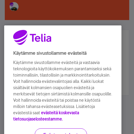
Älä jää paitsi – osallistu ja voita!
Tilaa Telian uutiskirje ja olet mukana arvonnassa.
Käytämme sivustollamme evästeitä
Samalla saat parhaat asiakasedut suoraan
Käytämme sivustollamme evästeitä ja vastaavia
sähköpostiisi.
teknologioita käyttökokemuksen parantamiseksi sekä
toiminnallisiin, tilastollisiin ja markkinointitarkoituksiin.
Voit hallinnoida evästevalintojasi alla. Kaikki luokat
Tilaa nyt
sisältävät kolmansien osapuolien evästeitä ja
merkitsevät tietojen siirtämistä kolmansille osapuolille.
Voit hallinnoida evästeitä tai poistaa ne käytöstä
milloin tahansa evästeasetuksissa. Lisätietoja
evästeistä saat
evästeitä koskevasta
tietosuojaselosteestamme.
Käyttöehdot
Accessibility statement