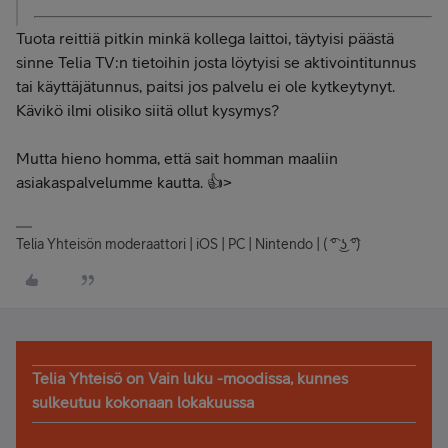
Tuota reittiä pitkin minkä kollega laittoi, täytyisi päästä
sinne Telia TV:n tietoihin josta löytyisi se aktivointitunnus
tai käyttäjätunnus, paitsi jos palvelu ei ole kytkeytynyt.
Kävikö ilmi olisiko siitä ollut kysymys?
Mutta hieno homma, että sait homman maaliin
asiakaspalvelumme kautta. 👍>
Telia Yhteisön moderaattori | iOS | PC | Nintendo | ( ͡° ͜ʖ ͡°)
Telia Yhteisö on Vain luku -moodissa, kunnes
sulkeutuu kokonaan lokakuussa