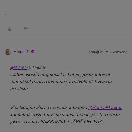
.
MinnaLN
Forum|Forum|5 years ago
@EkArMa
@ kirjoitti:
Laitoin viestin ongelmasta chattiin, josta antoivat
tunnukset parissa minuutissa. Palvelu oli hyvää ja
asiallista.
Viestiketjun alussa neuvoja antaneen
@HannaMarikaL
kannattaa ensin tutustua järjestelmään, ja sitten vasta
jatkossa antaa PAIKKANSA PITÄVIÄ OHJEITA.