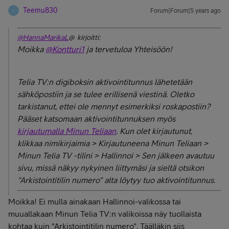
Teemu830
Forum|Forum|5 years ago
T
@HannaMarikaL
@ kirjoitti:
Moikka
@Kontturi1
ja tervetuloa Yhteisöön!
Telia TV:n digiboksin aktivointitunnus lähetetään
sähköpostiin ja se tulee erillisenä viestinä. Oletko
tarkistanut, ettei ole mennyt esimerkiksi roskapostiin?
Pääset katsomaan aktivointitunnuksen myös
kirjautumalla Minun Teliaan
. Kun olet kirjautunut,
klikkaa nimikirjaimia > Kirjautuneena Minun Teliaan >
Minun Telia TV -tilini > Hallinnoi > Sen jälkeen avautuu
sivu, missä näkyy nykyinen liittymäsi ja sieltä otsikon
"Arkistointitilin numero" alta löytyy tuo aktivointitunnus.
Moikka! Ei mulla ainakaan Hallinnoi-valikossa tai
muuallakaan Minun Telia TV:n valikoissa näy tuollaista
kohtaa kuin "Arkistointitilin numero". Täälläkin siis