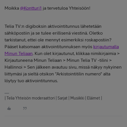
Moikka
@Kontturi1
ja tervetuloa Yhteisöön!
Telia TV:n digiboksin aktivointitunnus lähetetään
sähköpostiin ja se tulee erillisenä viestinä. Oletko
tarkistanut, ettei ole mennyt esimerkiksi roskapostiin?
Pääset katsomaan aktivointitunnuksen myös
kirjautumalla
Minun Teliaan
. Kun olet kirjautunut, klikkaa nimikirjaimia >
Kirjautuneena Minun Teliaan > Minun Telia TV -tilini >
Hallinnoi > Sen jälkeen avautuu sivu, missä näkyy nykyinen
liittymäsi ja sieltä otsikon "Arkistointitilin numero" alta
löytyy tuo aktivointitunnus.
| Telia Yhteisön moderaattori | Sarjat | Musiikki | Eläimet |