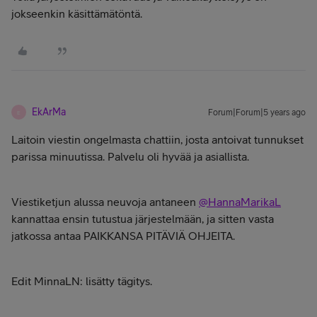
jokseenkin käsittämätöntä.
EkArMa
Forum|Forum|5 years ago
E
Laitoin viestin ongelmasta chattiin, josta antoivat tunnukset
parissa minuutissa. Palvelu oli hyvää ja asiallista.
Viestiketjun alussa neuvoja antaneen
@HannaMarikaL
kannattaa ensin tutustua järjestelmään, ja sitten vasta
jatkossa antaa PAIKKANSA PITÄVIÄ OHJEITA.
Edit MinnaLN: lisätty tägitys.