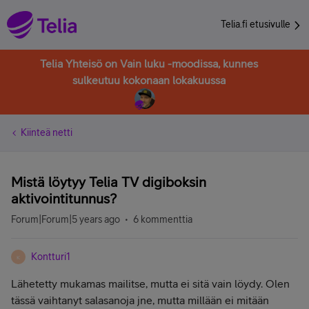
Telia.fi etusivulle
Telia Yhteisö on Vain luku -moodissa, kunnes
sulkeutuu kokonaan lokakuussa
Kiinteä netti
Mistä löytyy Telia TV digiboksin
aktivointitunnus?
Forum|Forum|5 years ago
6 kommenttia
Kontturi1
K
Lähetetty mukamas mailitse, mutta ei sitä vain löydy. Olen
tässä vaihtanyt salasanoja jne, mutta millään ei mitään