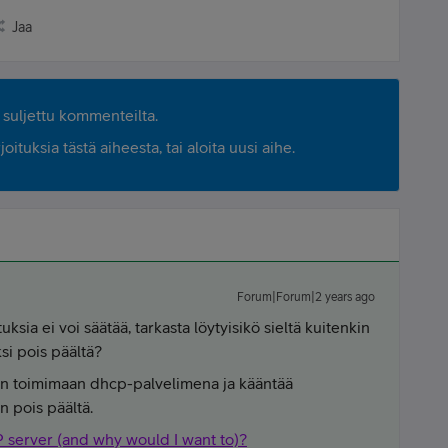
Jaa
suljettu kommenteilta.
ituksia tästä aiheesta, tai aloita uusi aihe.
Forum|Forum|2 years ago
ksia ei voi säätää, tarkasta löytyisikö sieltä kuitenkin
i pois päältä?
Pi:n toimimaan dhcp-palvelimena ja kääntää
 pois päältä.
P server (and why would I want to)?