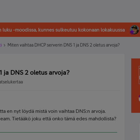
in luku -moodissa, kunnes sulkeutuu kokonaan lokakuussa
i
Miten vaihtaa DHCP serverin DNS 1 ja DNS 2 oletus arvoja?
 ja DNS 2 oletus arvoja?
atselukertaa
tta en nyt löydä mistä voin vaihtaa DNS:n arvoja.
ream. Tietääkö joku että onko tämä edes mahdollista?