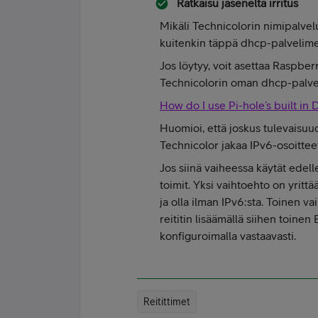
Ratkaisu jäseneltä
irritus
Mikäli Technicolorin nimipalvelua
kuitenkin täppä dhcp-palvelime
Jos löytyy, voit asettaa Raspbe
Technicolorin oman dhcp-palvel
How do I use Pi-hole’s built in
Huomioi, että joskus tulevaisuud
Technicolor jakaa IPv6-osoitteet
Jos siinä vaiheessa käytät edel
toimit. Yksi vaihtoehto on yrittä
ja olla ilman IPv6:sta. Toinen v
reititin lisäämällä siihen toinen
konfiguroimalla vastaavasti.
Reitittimet