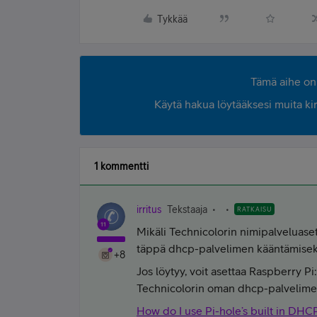
Tykkää
Tämä aihe on 
Käytä hakua löytääksesi muita kirjo
1 kommentti
irritus
Tekstaaja
RATKAISU
Mikäli Technicolorin nimipalveluasetu
täppä dhcp-palvelimen kääntämiseks
+8
Jos löytyy, voit asettaa Raspberry 
Technicolorin oman dhcp-palvelimen
How do I use Pi-hole’s built in DHC