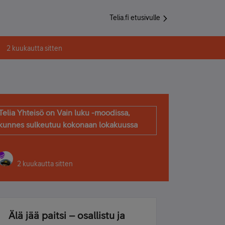
Telia.fi etusivulle
2 kuukautta sitten
Telia Yhteisö on Vain luku -moodissa,
kunnes sulkeutuu kokonaan lokakuussa
2 kuukautta sitten
Älä jää paitsi – osallistu ja