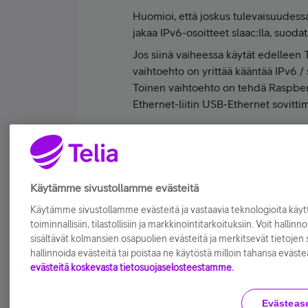
Huomioi, että joskus tulevaisuudessa,
jakaa IPv6-osoitteet slaac:lla, suoda
Jos siinä vaiheessa käytät edelleen 
vaihtoehto on yrittää kääntää IPv6 / s
Toinen vaihtoehto on tehdä Raspberry
Ethernet-liitin USB-Ethernet sovittim
3 tykkää tästä
P
K
Tykkää
Käytämme sivustollamme evästeitä
Käytämme sivustollamme evästeitä ja vastaavia teknologioita kä
toiminnallisiin, tilastollisiin ja markkinointitarkoituksiin. Voit hallinn
sisältävät kolmansien osapuolien evästeitä ja merkitsevät tietojen si
hallinnoida evästeitä tai poistaa ne käytöstä milloin tahansa eväste
evästeitä koskevasta tietosuojaselosteestamme.
Evästeas