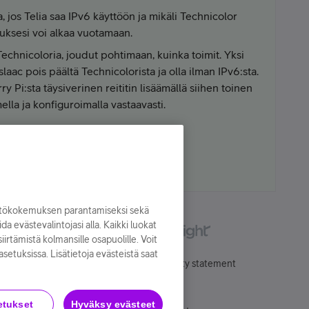
 jos Telia saa IPv6 käyttöön ja mikäli Technicolor
tuksesi voi alkaa vuotamaan.
Technicoloria, joudut pohtimaan, kuinka toimit. Yksi
laac pois päältä Technicolorista ja olla ilman IPv6:sta.
 Pi:sta täysiverinen reititin lisäämällä siihen toinen
ella ja konfiguroimalla vastaavasti.
yttökokemuksen parantamiseksi sekä
oida evästevalintojasi alla. Kaikki luokat
irtämistä kolmansille osapuolille. Voit
asetuksissa. Lisätietoja evästeistä saat
Käyttöehdot
Accessibility statement
etukset
Hyväksy evästeet