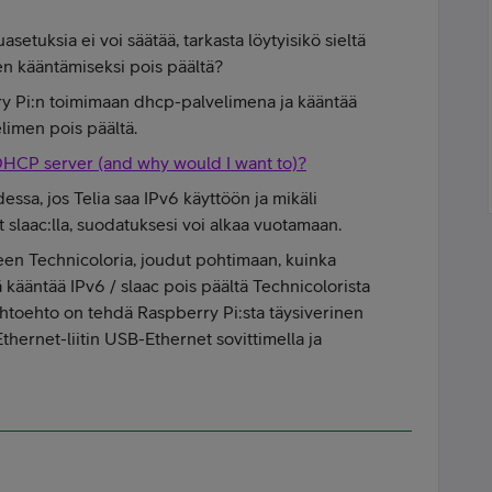
setuksia ei voi säätää, tarkasta löytyisikö sieltä
n kääntämiseksi pois päältä?
rry Pi:n toimimaan dhcp-palvelimena ja kääntää
imen pois päältä.
 DHCP server (and why would I want to)?
essa, jos Telia saa IPv6 käyttöön ja mikäli
 slaac:lla, suodatuksesi voi alkaa vuotamaan.
leen Technicoloria, joudut pohtimaan, kuinka
ä kääntää IPv6 / slaac pois päältä Technicolorista
aihtoehto on tehdä Raspberry Pi:sta täysiverinen
 Ethernet-liitin USB-Ethernet sovittimella ja