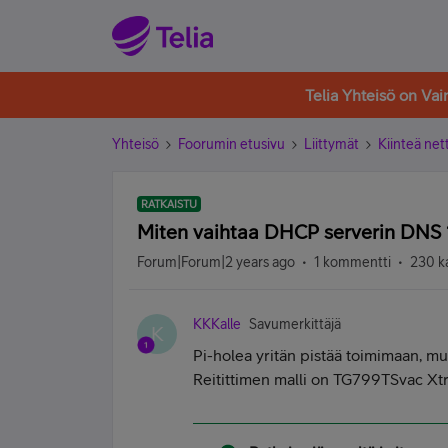
Telia Yhteisö on Va
Yhteisö
Foorumin etusivu
Liittymät
Kiinteä nett
RATKAISTU
Miten vaihtaa DHCP serverin DNS 1
Forum|Forum|2 years ago
1 kommentti
230 k
KKKalle
Savumerkittäjä
K
Pi-holea yritän pistää toimimaan, mu
Reitittimen malli on TG799TSvac Xt