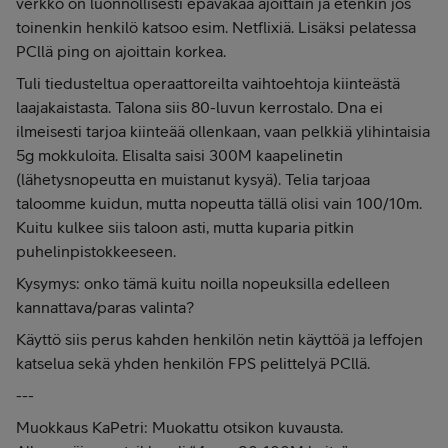
verkko on luonnollisesti epävakaa ajoittain ja etenkin jos
toinenkin henkilö katsoo esim. Netflixiä. Lisäksi pelatessa
PCllä ping on ajoittain korkea.
Tuli tiedusteltua operaattoreilta vaihtoehtoja kiinteästä
laajakaistasta. Talona siis 80-luvun kerrostalo. Dna ei
ilmeisesti tarjoa kiinteää ollenkaan, vaan pelkkiä ylihintaisia
5g mokkuloita. Elisalta saisi 300M kaapelinetin
(lähetysnopeutta en muistanut kysyä). Telia tarjoaa
taloomme kuidun, mutta nopeutta tällä olisi vain 100/10m.
Kuitu kulkee siis taloon asti, mutta kuparia pitkin
puhelinpistokkeeseen.
Kysymys: onko tämä kuitu noilla nopeuksilla edelleen
kannattava/paras valinta?
Käyttö siis perus kahden henkilön netin käyttöä ja leffojen
katselua sekä yhden henkilön FPS pelittelyä PCllä.
---
Muokkaus KaPetri: Muokattu otsikon kuvausta.