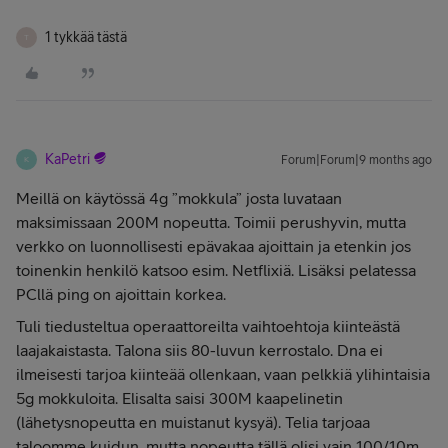
1 tykkää tästä
T
KaPetri
Forum|Forum|9 months ago
K
Meillä on käytössä 4g ”mokkula” josta luvataan
maksimissaan 200M nopeutta. Toimii perushyvin, mutta
verkko on luonnollisesti epävakaa ajoittain ja etenkin jos
toinenkin henkilö katsoo esim. Netflixiä. Lisäksi pelatessa
PCllä ping on ajoittain korkea.
Tuli tiedusteltua operaattoreilta vaihtoehtoja kiinteästä
laajakaistasta. Talona siis 80-luvun kerrostalo. Dna ei
ilmeisesti tarjoa kiinteää ollenkaan, vaan pelkkiä ylihintaisia
5g mokkuloita. Elisalta saisi 300M kaapelinetin
(lähetysnopeutta en muistanut kysyä). Telia tarjoaa
taloomme kuidun, mutta nopeutta tällä olisi vain 100/10m.