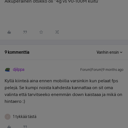
Alkuperäinen otsikko oli “4g vs 90-100M kuitu”
9 kommenttia
Vanhin ensin
djilppa
Forum|Forum|9 months ago
Kyllä kiinteä aina ennen mobiilia varsinkin kun pelaat fps
pelejä. Se kumpi noista kahdesta kannattaa on sit oma
valinta että tarvitseeko enemmän down kaistaaa ja mikä on
hintaero :)
1 tykkää tästä
T