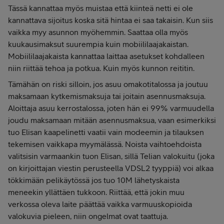
Tässä kannattaa myös muistaa että kiinteä netti ei ole
kannattava sijoitus koska sitä hintaa ei saa takaisin. Kun siis
vaikka myy asunnon myöhemmin. Saattaa olla myös
kuukausimaksut suurempia kuin mobiililaajakaistan.
Mobiililaajakaista kannattaa laittaa asetukset kohdalleen
niin riittää tehoa ja potkua. Kuin myös kunnon reititin.
Tämähän on riski silloin, jos asuu omakotitalossa ja joutuu
maksamaan kytkemismaksuja tai joitain asennusmaksuja.
Aloittaja asuu kerrostalossa, joten hän ei 99% varmuudella
joudu maksamaan mitään asennusmaksua, vaan esimerkiksi
tuo Elisan kaapelinetti vaatii vain modeemin ja tilauksen
tekemisen vaikkapa myymälässä. Noista vaihtoehdoista
valitsisin varmaankin tuon Elisan, sillä Telian valokuitu (joka
on kirjoittajan viestin perusteella VDSL2 tyyppiä) voi alkaa
tökkimään pelikäytössä jos tuo 10M lähetyskaista
meneekin yllättäen tukkoon. Riittää, että jokin muu
verkossa oleva laite päättää vaikka varmuuskopioida
valokuvia pieleen, niin ongelmat ovat taattuja.