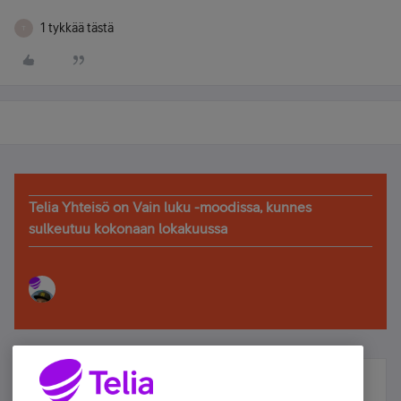
1 tykkää tästä
T
Telia Yhteisö on Vain luku -moodissa, kunnes
sulkeutuu kokonaan lokakuussa
Älä jää paitsi – osallistu ja voita!