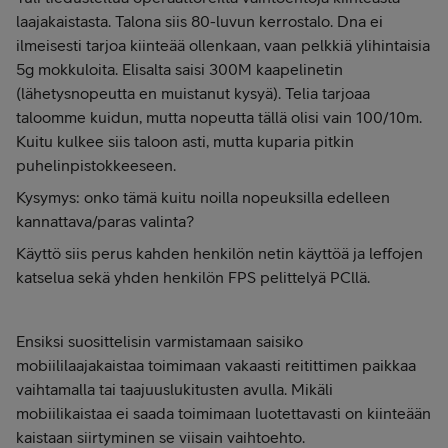
laajakaistasta. Talona siis 80-luvun kerrostalo. Dna ei
ilmeisesti tarjoa kiinteää ollenkaan, vaan pelkkiä ylihintaisia
5g mokkuloita. Elisalta saisi 300M kaapelinetin
(lähetysnopeutta en muistanut kysyä). Telia tarjoaa
taloomme kuidun, mutta nopeutta tällä olisi vain 100/10m.
Kuitu kulkee siis taloon asti, mutta kuparia pitkin
puhelinpistokkeeseen.
Kysymys: onko tämä kuitu noilla nopeuksilla edelleen
kannattava/paras valinta?
Käyttö siis perus kahden henkilön netin käyttöä ja leffojen
katselua sekä yhden henkilön FPS pelittelyä PCllä.
Ensiksi suosittelisin varmistamaan saisiko
mobiililaajakaistaa toimimaan vakaasti reitittimen paikkaa
vaihtamalla tai taajuuslukitusten avulla. Mikäli
mobiilikaistaa ei saada toimimaan luotettavasti on kiinteään
kaistaan siirtyminen se viisain vaihtoehto.