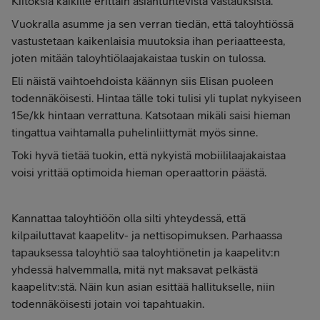
Kiitoksia kaikille erittäin asiantuntevista vastauksista.
Vuokralla asumme ja sen verran tiedän, että taloyhtiössä
vastustetaan kaikenlaisia muutoksia ihan periaatteesta,
joten mitään taloyhtiölaajakaistaa tuskin on tulossa.
Eli näistä vaihtoehdoista käännyn siis Elisan puoleen
todennäköisesti. Hintaa tälle toki tulisi yli tuplat nykyiseen
15e/kk hintaan verrattuna. Katsotaan mikäli saisi hieman
tingattua vaihtamalla puhelinliittymät myös sinne.
Toki hyvä tietää tuokin, että nykyistä mobiililaajakaistaa
voisi yrittää optimoida hieman operaattorin päästä.
Kannattaa taloyhtiöön olla silti yhteydessä, että
kilpailuttavat kaapelitv- ja nettisopimuksen. Parhaassa
tapauksessa taloyhtiö saa taloyhtiönetin ja kaapelitv:n
yhdessä halvemmalla, mitä nyt maksavat pelkästä
kaapelitv:stä. Näin kun asian esittää hallitukselle, niin
todennäköisesti jotain voi tapahtuakin.