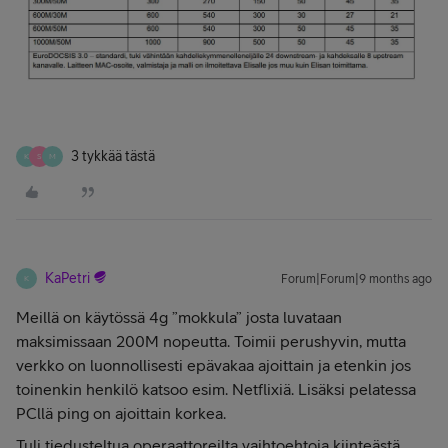
3 tykkää tästä
K
S
M
KaPetri
Forum|Forum|9 months ago
K
Meillä on käytössä 4g ”mokkula” josta luvataan
maksimissaan 200M nopeutta. Toimii perushyvin, mutta
verkko on luonnollisesti epävakaa ajoittain ja etenkin jos
toinenkin henkilö katsoo esim. Netflixiä. Lisäksi pelatessa
PCllä ping on ajoittain korkea.
Tuli tiedusteltua operaattoreilta vaihtoehtoja kiinteästä