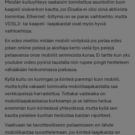
Meidän kuituyhteys saataisiin toimitettua asuntoihin tuon
kaapeli sisäverkon kautta, jos Elisalla ei olisi siinä aktiivista
toimintaa. Ethernet -liittymä on se paras vaihtoehto, mutta
VDSL2- tai kaapeli -laajakaistat ovat myös hyviä
vaihtoehtoja.
En edes miettisi mitään mobiili virityksiä jos pelaa edes
jotain online pelejä ja aloittaja kerto vielä fps pelejä
pelaavansa onse mobiilit semmoista kuraa, Ei tartte kun yks
youtube video pyöriä taustalla niin rupee pingit heitteleen
vähääkään heikommassa paikassa.
Kyllä kuitu on kuningas ja kiinteä parempi kuin mobiili,
mutta kyllä vakaasti toimivalla mobiililaajakaistalla saa
verkkopelejä harrastettua. Tottakai vasteaika on
mobiililaajakaistassa korkeampi ja se tahtoo heilua
enemmän kuin kiinteässä yhteydessä, mutta kyllä sen
kautta pelailee kunhan tiedostaa kaistan rajoitteet.
Vaativaan tai tavoitteelliseen pelaamiseen en lähde
mobiilikaistaa suosittelemaan, jos kiinteä laajakaista on