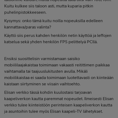
Kuitu kulkee siis taloon asti, mutta kuparia pitkin
puhelinpistokkeeseen.
Kysymys: onko tämä kuitu noilla nopeuksilla edelleen
kannattava/paras valinta?
Käyttö siis perus kahden henkilön netin käyttöä ja leffojen
katselua sekä yhden henkilön FPS pelittelyä PCllä.
Ensiksi suosittelisin varmistamaan saisiko
mobiililaajakaistaa toimimaan vakaasti reitittimen paikkaa
vaihtamalla tai taajuuslukitusten avulla. Mikäli
mobiilikaistaa ei saada toimimaan luotettavasti on kiinteään
kaistaan siirtyminen se viisain vaihtoehto.
Elisan verkko tässä kohdin kuulostaisi tarjoavan
kaapeliverkon kautta paremmat nopeudet. Ilmeisesti Elisan
verkko tulee kiinteistöön perinteisen kaapeliverkon kautta
ja asuntoihin tulee myös Elisan kaapeli-TV lähetykset.