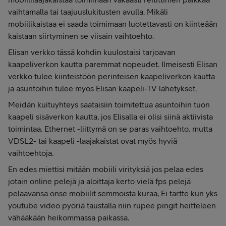
vaihtamalla tai taajuuslukitusten avulla. Mikäli
mobiilikaistaa ei saada toimimaan luotettavasti on kiinteään
kaistaan siirtyminen se viisain vaihtoehto.
Elisan verkko tässä kohdin kuulostaisi tarjoavan
kaapeliverkon kautta paremmat nopeudet. Ilmeisesti Elisan
verkko tulee kiinteistöön perinteisen kaapeliverkon kautta
ja asuntoihin tulee myös Elisan kaapeli-TV lähetykset.
Meidän kuituyhteys saataisiin toimitettua asuntoihin tuon
kaapeli sisäverkon kautta, jos Elisalla ei olisi siinä aktiivista
toimintaa. Ethernet -liittymä on se paras vaihtoehto, mutta
VDSL2- tai kaapeli -laajakaistat ovat myös hyviä
vaihtoehtoja.
En edes miettisi mitään mobiili virityksiä jos pelaa edes
jotain online pelejä ja aloittaja kerto vielä fps pelejä
pelaavansa onse mobiilit semmoista kuraa, Ei tartte kun yks
youtube video pyöriä taustalla niin rupee pingit heitteleen
vähääkään heikommassa paikassa.