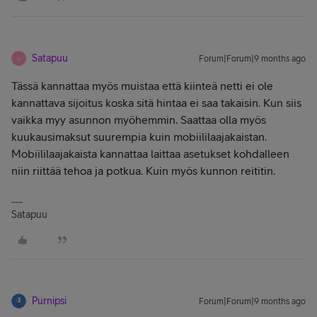
Satapuu
Forum|Forum|9 months ago
S
Tässä kannattaa myös muistaa että kiinteä netti ei ole
kannattava sijoitus koska sitä hintaa ei saa takaisin. Kun siis
vaikka myy asunnon myöhemmin. Saattaa olla myös
kuukausimaksut suurempia kuin mobiililaajakaistan.
Mobiililaajakaista kannattaa laittaa asetukset kohdalleen
niin riittää tehoa ja potkua. Kuin myös kunnon reititin.
Satapuu
Purnipsi
Forum|Forum|9 months ago