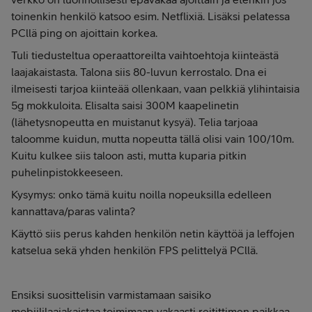
toinenkin henkilö katsoo esim. Netflixiä. Lisäksi pelatessa
PCllä ping on ajoittain korkea.
Tuli tiedusteltua operaattoreilta vaihtoehtoja kiinteästä
laajakaistasta. Talona siis 80-luvun kerrostalo. Dna ei
ilmeisesti tarjoa kiinteää ollenkaan, vaan pelkkiä ylihintaisia
5g mokkuloita. Elisalta saisi 300M kaapelinetin
(lähetysnopeutta en muistanut kysyä). Telia tarjoaa
taloomme kuidun, mutta nopeutta tällä olisi vain 100/10m.
Kuitu kulkee siis taloon asti, mutta kuparia pitkin
puhelinpistokkeeseen.
Kysymys: onko tämä kuitu noilla nopeuksilla edelleen
kannattava/paras valinta?
Käyttö siis perus kahden henkilön netin käyttöä ja leffojen
katselua sekä yhden henkilön FPS pelittelyä PCllä.
Ensiksi suosittelisin varmistamaan saisiko
mobiililaajakaistaa toimimaan vakaasti reitittimen paikkaa