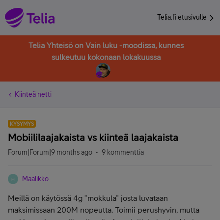
Telia.fi etusivulle
Telia Yhteisö on Vain luku -moodissa, kunnes
sulkeutuu kokonaan lokakuussa
Kiinteä netti
KYSYMYS
Mobiililaajakaista vs kiinteä laajakaista
Forum|Forum|9 months ago
9 kommenttia
Maalikko
M
Meillä on käytössä 4g ”mokkula” josta luvataan
maksimissaan 200M nopeutta. Toimii perushyvin, mutta