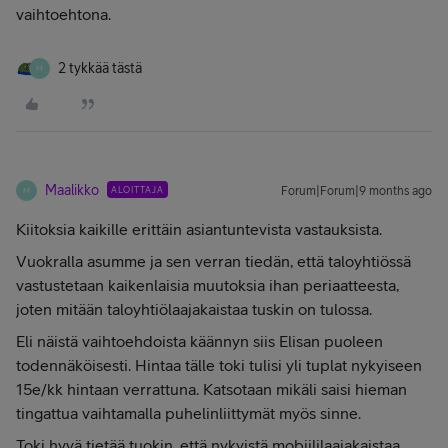
vaihtoehtona.
2 tykkää tästä
M
Maalikko
ALOITTAJA
Forum|Forum|9 months ago
M
Kiitoksia kaikille erittäin asiantuntevista vastauksista.
Vuokralla asumme ja sen verran tiedän, että taloyhtiössä
vastustetaan kaikenlaisia muutoksia ihan periaatteesta,
joten mitään taloyhtiölaajakaistaa tuskin on tulossa.
Eli näistä vaihtoehdoista käännyn siis Elisan puoleen
todennäköisesti. Hintaa tälle toki tulisi yli tuplat nykyiseen
15e/kk hintaan verrattuna. Katsotaan mikäli saisi hieman
tingattua vaihtamalla puhelinliittymät myös sinne.
Toki hyvä tietää tuokin, että nykyistä mobiililaajakaistaa