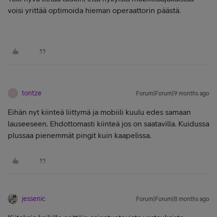
voisi yrittää optimoida hieman operaattorin päästä.
tontze
Forum|Forum|9 months ago
T
Eihän nyt kiinteä liittymä ja mobiili kuulu edes samaan
lauseeseen. Ehdottomasti kiinteä jos on saatavilla. Kuidussa
plussaa pienemmät pingit kuin kaapelissa.
jessenic
Forum|Forum|8 months ago