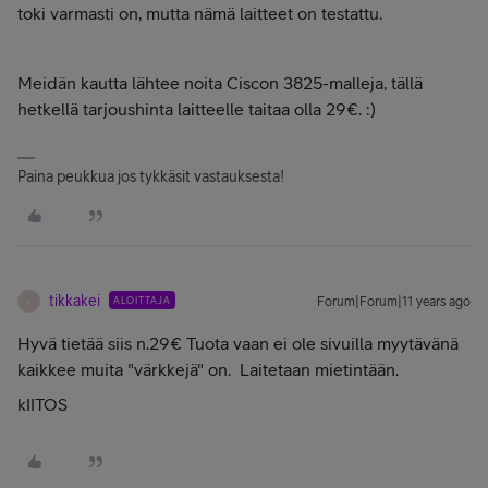
toki varmasti on, mutta nämä laitteet on testattu.
Meidän kautta lähtee noita Ciscon 3825-malleja, tällä
hetkellä tarjoushinta laitteelle taitaa olla 29€. :)
Paina peukkua jos tykkäsit vastauksesta!
tikkakei
ALOITTAJA
Forum|Forum|11 years ago
T
Hyvä tietää siis n.29€ Tuota vaan ei ole sivuilla myytävänä
kaikkee muita "värkkejä" on. Laitetaan mietintään.
kIITOS