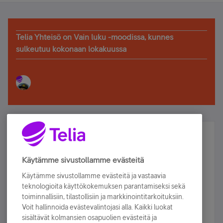
Telia Yhteisö on Vain luku -moodissa, kunnes
sulkeutuu kokonaan lokakuussa
Älä jää paitsi – osallistu ja voita!
Tilaa Telian uutiskirje ja olet mukana arvonnassa.
Käytämme sivustollamme evästeitä
Samalla saat parhaat asiakasedut suoraan
Käytämme sivustollamme evästeitä ja vastaavia
sähköpostiisi.
teknologioita käyttökokemuksen parantamiseksi sekä
toiminnallisiin, tilastollisiin ja markkinointitarkoituksiin.
Voit hallinnoida evästevalintojasi alla. Kaikki luokat
Tilaa nyt
sisältävät kolmansien osapuolien evästeitä ja