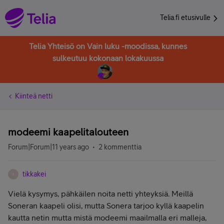
Telia.fi etusivulle
Telia Yhteisö on Vain luku -moodissa, kunnes
sulkeutuu kokonaan lokakuussa
Kiinteä netti
modeemi kaapelitalouteen
Forum|Forum|11 years ago
2 kommenttia
tikkakei
T
Vielä kysymys, pähkäilen noita netti yhteyksiä. Meillä
Soneran kaapeli olisi, mutta Sonera tarjoo kyllä kaapelin
kautta netin mutta mistä modeemi maailmalla eri malleja,