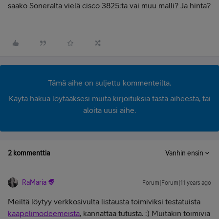
saako Soneralta vielä cisco 3825:ta vai muu malli? Ja hinta?
Tämä aihe on suljettu kommenteilta.
Käytä hakua löytääksesi muita kirjoituksia tästä aiheesta, tai
aloita uusi aihe.
2 kommenttia
Vanhin ensin
RaMaria
Forum|Forum|11 years ago
Meiltä löytyy verkkosivulta listausta toimiviksi testatuista
kaapelimodeemeista
, kannattaa tutusta. :) Muitakin toimivia