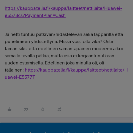
https://kauppa.telia.fi/kauppa/laitteet/nettilaite/Huawei-
e5573cs?PaymentPlan=Cash
Ja netti tuntuu pätkivän/hidastelevan sekä läppärillä että
puhelimeen yhdistettynä. Missä voisi olla vika? Ostin
tämän siksi että edellinen samantapainen modeemi alkoi
samalla tavalla pätkiä, mutta asia ei korjaantunutkaan
uuden ostamisella. Edellinen joka minulla oli, oli
tällainen:
https://kauppa.telia.fi/kauppa/laitteet/nettilaite/H
uawei-E5577T