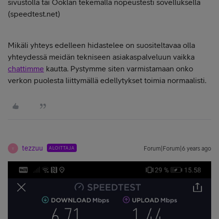
sivustolla tai Ooklan tekemällä nopeustesti sovelluksella
(speedtest.net)
Mikäli yhteys edelleen hidastelee on suositeltavaa olla
yhteydessä meidän tekniseen asiakaspalveluun vaikka
chattimme
kautta. Pystymme siten varmistamaan onko
verkon puolesta liittymällä edellytykset toimia normaalisti.
tezzuu
ALOITTAJA
Forum|Forum|6 years ago
T