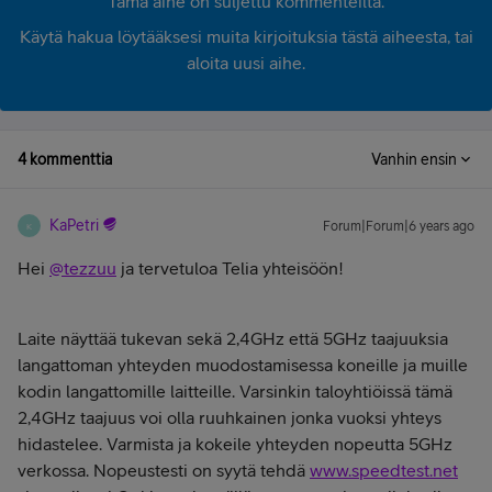
Tämä aihe on suljettu kommenteilta.
Käytä hakua löytääksesi muita kirjoituksia tästä aiheesta, tai
aloita uusi aihe.
4 kommenttia
Vanhin ensin
KaPetri
Forum|Forum|6 years ago
K
Hei
@tezzuu
ja tervetuloa Telia yhteisöön!
Laite näyttää tukevan sekä 2,4GHz että 5GHz taajuuksia
langattoman yhteyden muodostamisessa koneille ja muille
kodin langattomille laitteille. Varsinkin taloyhtiöissä tämä
2,4GHz taajuus voi olla ruuhkainen jonka vuoksi yhteys
hidastelee. Varmista ja kokeile yhteyden nopeutta 5GHz
verkossa. Nopeustesti on syytä tehdä
www.speedtest.net