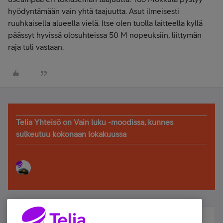
hyödyntämään vain yhtä taajuutta. Asut ilmeisesti
ruuhkaisella alueella vielä. Itse olen tuolla laitteella kyllä
päässyt hyvissä olosuhteissa 50 M nopeuksiin, liittymän
raja tuli vastaan.
Telia Yhteisö on Vain luku -moodissa, kunnes
sulkeutuu kokonaan lokakuussa