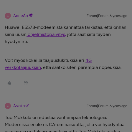
AnneAn
Forum|Forum|6 years ago
A
Huawei E5573-modeemista kannattaa tarkistaa, että onhan
siinä uusin
ohjelmistopäivitys,
jotta saat siitä täyden
hyödyn irti.
Voit myös kokeilla taajuuslukituksia eri
4G
verkkotaajuuksiin
, että saatko siten parempia nopeuksia.
AsiakasY
Forum|Forum|6 years ago
A
Tuo Mokkula on edustaa vanhempaa teknologiaa.
Modernissa ei ole ns CA-ominaisuutta, jolla voi hyödyntää
useampaa eri tukiaseman taajuutta. Tuo Mokkula pystyy