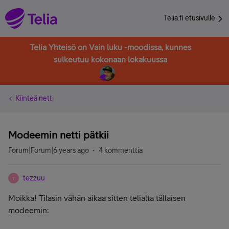
Telia.fi etusivulle
Telia Yhteisö on Vain luku -moodissa, kunnes
sulkeutuu kokonaan lokakuussa
Kiinteä netti
Modeemin netti pätkii
Forum|Forum|6 years ago
4 kommenttia
tezzuu
T
Moikka! Tilasin vähän aikaa sitten telialta tällaisen
modeemin: