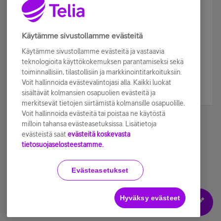
Älä jää paitsi – osallistu ja voita!
Tilaa Telian uutiskirje ja olet mukana arvonnassa.
Käytämme sivustollamme evästeitä
Samalla saat parhaat asiakasedut suoraan
Käytämme sivustollamme evästeitä ja vastaavia
sähköpostiisi.
teknologioita käyttökokemuksen parantamiseksi sekä
toiminnallisiin, tilastollisiin ja markkinointitarkoituksiin.
Voit hallinnoida evästevalintojasi alla. Kaikki luokat
Tilaa nyt
sisältävät kolmansien osapuolien evästeitä ja
merkitsevät tietojen siirtämistä kolmansille osapuolille.
Voit hallinnoida evästeitä tai poistaa ne käytöstä
milloin tahansa evästeasetuksissa. Lisätietoja
evästeistä saat
evästeitä koskevasta
tietosuojaselosteestamme.
Käyttöehdot
Accessibility statement
Evästeasetukset
Hyväksy evästeet
Evästeasetukset