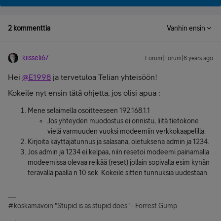
2 kommenttia
Vanhin ensin
kiisseli67
Forum|Forum|8 years ago
Hei
@E1998
ja tervetuloa Telian yhteisöön!
Kokeile nyt ensin tätä ohjetta, jos olisi apua :
Mene selaimella osoitteeseen 192.168.1.1
Jos yhteyden muodostus ei onnistu, liitä tietokone
vielä varmuuden vuoksi modeemiin verkkokaapelilla.
Kirjoita käyttäjätunnus ja salasana, oletuksena admin ja 1234.
Jos admin ja 1234 ei kelpaa, niin resetoi modeemi painamalla
modeemissa olevaa reikää (reset) jollain sopivalla esim kynän
terävällä päällä n 10 sek. Kokeile sitten tunnuksia uudestaan.
#koskamävoin "Stupid is as stupid does" - Forrest Gump