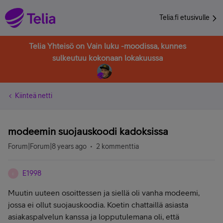
Telia.fi etusivulle
Telia Yhteisö on Vain luku -moodissa, kunnes
sulkeutuu kokonaan lokakuussa
Kiinteä netti
modeemin suojauskoodi kadoksissa
Forum|Forum|8 years ago
2 kommenttia
E1998
E
Muutin uuteen osoittessen ja siellä oli vanha modeemi,
jossa ei ollut suojauskoodia. Koetin chattaillä asiasta
asiakaspalvelun kanssa ja lopputulemana oli, että