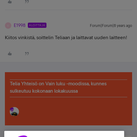
E1998
ALOITTAJA
Forum|Forum|8 years ago
E
Kiitos vinkistä, soittelin Teliaan ja laittavat uuden laitteen!
Telia Yhteisö on Vain luku -moodissa, kunnes
sulkeutuu kokonaan lokakuussa