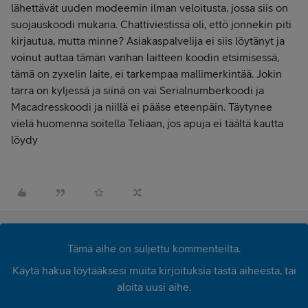
lähettävät uuden modeemin ilman veloitusta, jossa siis on
suojauskoodi mukana. Chattiviestissä oli, ettö jonnekin piti
kirjautua, mutta minne? Asiakaspalvelija ei siis löytänyt ja
voinut auttaa tämän vanhan laitteen koodin etsimisessä,
tämä on zyxelin laite, ei tarkempaa mallimerkintää. Jokin
tarra on kyljessä ja siinä on vai Serialnumberkoodi ja
Macadresskoodi ja niillä ei pääse eteenpäin. Täytynee
vielä huomenna soitella Teliaan, jos apuja ei täältä kautta
löydy
Tämä aihe on suljettu kommenteilta.
Käytä hakua löytääksesi muita kirjoituksia tästä aiheesta, tai
aloita uusi aihe.