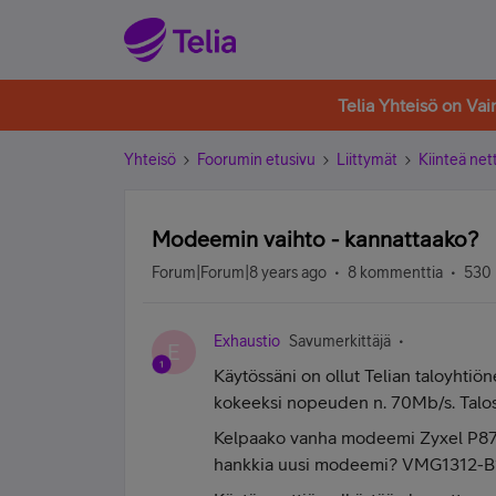
Telia Yhteisö on Va
Yhteisö
Foorumin etusivu
Liittymät
Kiinteä nett
Modeemin vaihto - kannattaako?
Forum|Forum|8 years ago
8 kommenttia
530 
Exhaustio
Savumerkittäjä
E
Käytössäni on ollut Telian taloyhtiön
kokeeksi nopeuden n. 70Mb/s. Taloss
Kelpaako vanha modeemi Zyxel P870H
hankkia uusi modeemi? VMG1312-B1