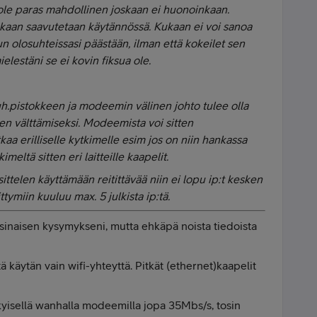
ä ole paras mahdollinen joskaan ei huonoinkaan.
skaan saavutetaan käytännössä. Kukaan ei voi sanoa
n olosuhteissasi päästään, ilman että kokeilet sen
ielestäni se ei kovin fiksua ole.
puh.pistokkeen ja modeemin välinen johto tulee olla
ten välttämiseksi. Modeemista voi sitten
tkaa erilliselle kytkimelle esim jos on niin hankassa
eltä sitten eri laitteille kaapelit.
ittelen käyttämään reitittävää niin ei lopu ip:t kesken
ttymiin kuuluu max. 5 julkista ip:tä.
sinaisen kysymykseni, mutta ehkäpä noista tiedoista
ä käytän vain wifi-yhteyttä. Pitkät (ethernet)kaapelit
kyisellä wanhalla modeemilla jopa 35Mbs/s, tosin