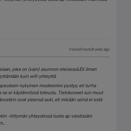
Forum|Forum|8 years ago
iaan, joka on (vain) asunnon eteisessä.Eli ilman
yttämään kuin wifi-yhteyttä.
nopeuteen nykyinen modeemini pystyy, eli turha
s se ei käytännössä toteudu. Tietokoneet sun muut
äovetkin ovat yleensä auki, eli mikään seinä ei estä
iin -liittymän yhteydessä tuota ap viestissäni
...