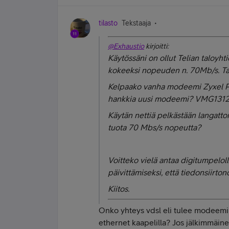
tilasto
Tekstaaja
@Exhaustio
kirjoitti:
Käytössäni on ollut Telian taloyht
kokeeksi nopeuden n. 70Mb/s. Tal
Kelpaako vanha modeemi Zyxel P8
hankkia uusi modeemi? VMG1312-
Käytän nettiä pelkästään langatt
tuota 70 Mbs/s nopeutta?
Voitteko vielä antaa digitumpelol
päivittämiseksi, että tiedonsiirto
Kiitos.
Onko yhteys vdsl eli tulee modeemi 
ethernet kaapelilla? Jos jälkimmäinen 