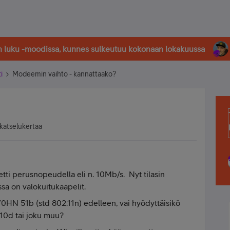
in luku -moodissa, kunnes sulkeutuu kokonaan lokakuussa
i
Modeemin vaihto - kannattaako?
katselukertaa
etti perusnopeudella eli n. 10Mb/s. Nyt tilasin
a on valokuitukaapelit.
N 51b (std 802.11n) edelleen, vai hyödyttäisikö
0d tai joku muu?