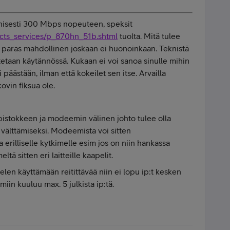
nisesti
300 Mbps nopeuteen, speksit
cts_services/p_870hn_51b.shtml
tuolta. Mitä tulee
ole paras mahdollinen joskaan ei huonoinkaan. Teknistä
etaan käytännössä. Kukaan ei voi sanoa sinulle mihin
päästään, ilman että kokeilet sen itse. Arvailla
ovin fiksua ole.
h.pistokkeen ja modeemin välinen johto tulee olla
 välttämiseksi. Modeemista voi sitten
a erilliselle kytkimelle esim jos on niin hankassa
tä sitten eri laitteille kaapelit.
elen käyttämään reitittävää niin ei lopu ip:t kesken
miin kuuluu max. 5 julkista ip:tä.