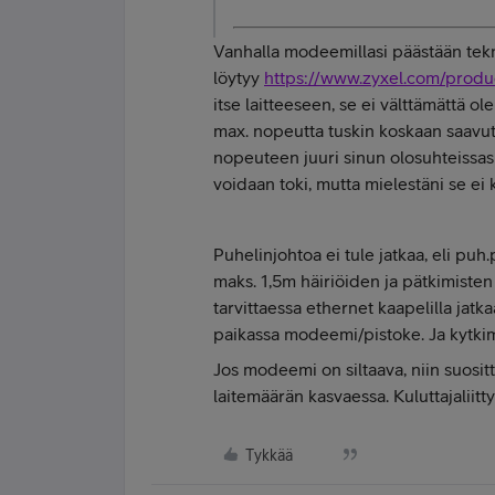
Vanhalla modeemillasi päästään tek
löytyy
https://www.zyxel.com/produ
itse laitteeseen, se ei välttämättä 
max. nopeutta tuskin koskaan saavut
nopeuteen juuri sinun olosuhteissasi 
voidaan toki, mutta mielestäni se ei k
Puhelinjohtoa ei tule jatkaa, eli pu
maks. 1,5m häiriöiden ja pätkimisten
tarvittaessa ethernet kaapelilla jatka
paikassa modeemi/pistoke. Ja kytkimel
Jos modeemi on siltaava, niin suositt
laitemäärän kasvaessa. Kuluttajaliitty
Tykkää