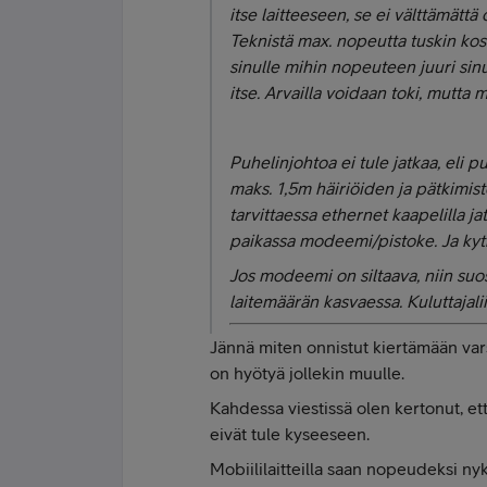
itse laitteeseen, se ei välttämätt
Teknistä max. nopeutta tuskin ko
sinulle mihin nopeuteen juuri sinu
itse. Arvailla voidaan toki, mutta m
Puhelinjohtoa ei tule jatkaa, eli 
maks. 1,5m häiriöiden ja pätkimis
tarvittaessa ethernet kaapelilla ja
paikassa modeemi/pistoke. Ja kytkim
Jos modeemi on siltaava, niin suos
laitemäärän kasvaessa. Kuluttajalii
Jännä miten onnistut kiertämään var
on hyötyä jollekin muulle.
Kahdessa viestissä olen kertonut, ett
eivät tule kyseeseen.
Mobiililaitteilla saan nopeudeksi ny