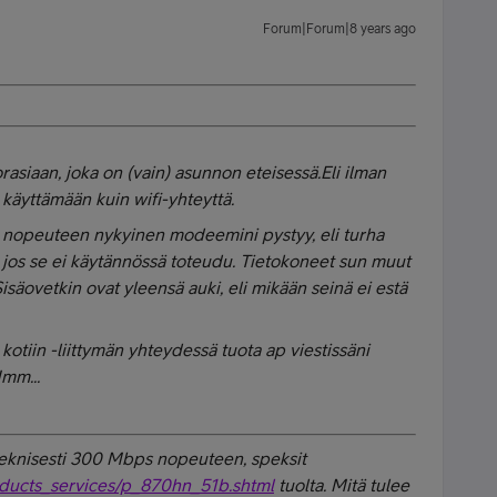
Forum|Forum|8 years ago
asiaan, joka on (vain) asunnon eteisessä.Eli ilman
 käyttämään kuin wifi-yhteyttä.
n nopeuteen nykyinen modeemini pystyy, eli turha
jos se ei käytännössä toteudu. Tietokoneet sun muut
isäovetkin ovat yleensä auki, eli mikään seinä ei estä
otiin -liittymän yhteydessä tuota ap viestissäni
mm...
eknisesti
300 Mbps nopeuteen, speksit
oducts_services/p_870hn_51b.shtml
tuolta. Mitä tulee