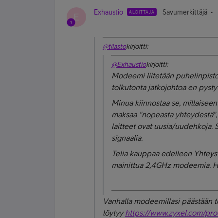
Exhaustio
Savumerkittäjä
ALOITTAJA
E
@tilasto
kirjoitti:
@Exhaustio
kirjoitti:
Modeemi liitetään puhelinpistor
tolkutonta jatkojohtoa en pysty
Minua kiinnostaa se, millaisee
maksaa "nopeasta yhteydestä", 
laitteet ovat uusia/uudehkoja. S
signaalia.
Telia kauppaa edelleen Yhteys k
mainittua 2,4GHz modeemia. H
Vanhalla modeemillasi päästään t
löytyy
https://www.zyxel.com/pr