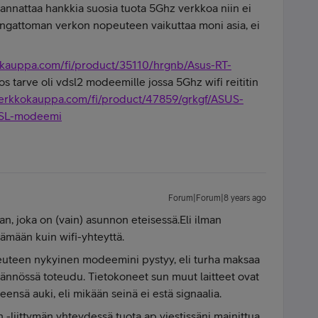
annattaa hankkia suosia tuota 5Ghz verkkoa niin ei
angattoman verkon nopeuteen vaikuttaa moni asia, ei
okauppa.com/fi/product/35110/hrgnb/Asus-RT-
jos tarve oli vdsl2 modeemille jossa 5Ghz wifi reititin
verkkokauppa.com/fi/product/47859/grkgf/ASUS-
SL-modeemi
Forum|Forum|8 years ago
n, joka on (vain) asunnon eteisessä.Eli ilman
tämään kuin wifi-yhteyttä.
peuteen nykyinen modeemini pystyy, eli turha maksaa
tännössä toteudu. Tietokoneet sun muut laitteet ovat
ensä auki, eli mikään seinä ei estä signaalia.
 -liittymän yhteydessä tuota ap viestissäni mainittua