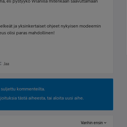
na, eli pystyyko Wlanilla mitenkään saavuttamaan
 selkeät ja yksinkertaiset ohjeet nykyisen modeemin
peus olisi paras mahdollinen!
Jaa
suljettu kommenteilta.
ituksia tästä aiheesta, tai aloita uusi aihe.
Vanhin ensin