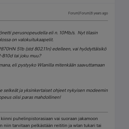
Forum|Forum|8 years ago
iönetti perusnopeudella eli n. 10Mb/s. Nyt tilasin
ossa on valokuitukaapelit.
70HN 51b (std 802.11n) edelleen, vai hyödyttäisikö
B10d tai joku muu?
omana, eli pystyyko Wlanilla mitenkään saavuttamaan
le selkeät ja yksinkertaiset ohjeet nykyisen modeemin
nopeus olisi paras mahdollinen!
kiinni puhelinpistorasiaan vai suoraan jakamoon
niin tarvitaan pelkästään reititin ja wlan tukari tai