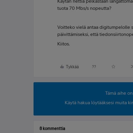
Käytän nettiä pelkästään langattoma
tuota 70 Mbs/s nopeutta?
Voitteko vielä antaa digitumpelolle
päivittämiseksi, että tiedonsiirtono
Kiitos.
Tykkää
Tämä aihe on 
Käytä hakua löytääksesi muita kirjo
8 kommenttia