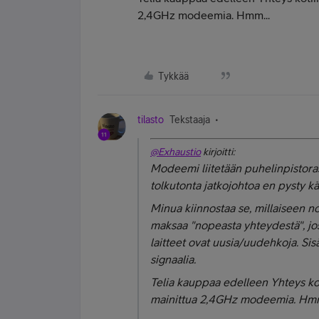
2,4GHz modeemia. Hmm...
Tykkää
tilasto
Tekstaaja
@Exhaustio
kirjoitti:
Modeemi liitetään puhelinpistoras
tolkutonta jatkojohtoa en pysty kä
Minua kiinnostaa se, millaiseen 
maksaa "nopeasta yhteydestä", jo
laitteet ovat uusia/uudehkoja. Sis
signaalia.
Telia kauppaa edelleen Yhteys kot
mainittua 2,4GHz modeemia. Hmm