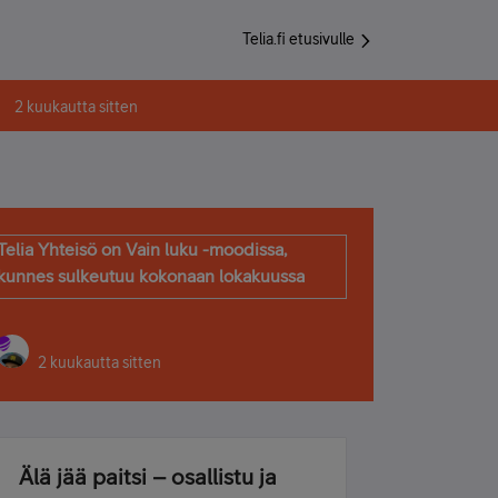
Telia.fi etusivulle
2 kuukautta sitten
Telia Yhteisö on Vain luku -moodissa,
kunnes sulkeutuu kokonaan lokakuussa
2 kuukautta sitten
Älä jää paitsi – osallistu ja