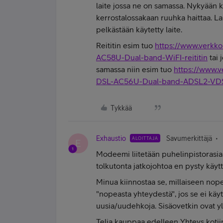
laite jossa ne on samassa. Nykyään k
kerrostalossakaan ruuhka haittaa. L
pelkästään käytetty laite.
Reititin esim tuo
https://www.verkk
AC58U-Dual-band-WiFI-reititin
tai 
samassa niin esim tuo
https://www.
DSL-AC56U-Dual-band-ADSL2-VD
Tykkää
Exhaustio
Savumerkittäjä
ALOITTAJA
E
Modeemi liitetään puhelinpistorasiaa
tolkutonta jatkojohtoa en pysty käyt
Minua kiinnostaa se, millaiseen no
"nopeasta yhteydestä", jos se ei käy
uusia/uudehkoja. Sisäovetkin ovat yle
Telia kauppaa edelleen Yhteys kotiin