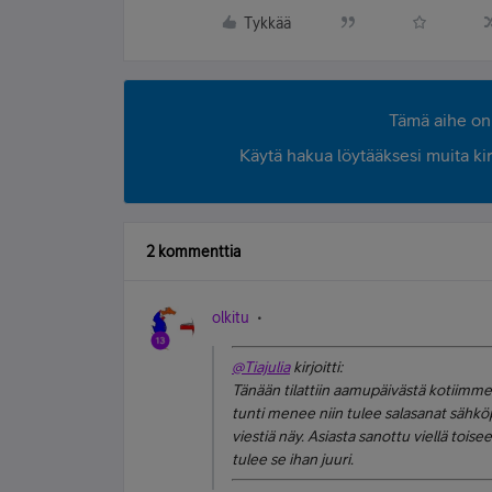
Tykkää
Tämä aihe on 
Käytä hakua löytääksesi muita kirjo
2 kommenttia
olkitu
@Tiajulia
kirjoitti:
Tänään tilattiin aamupäivästä kotiimme 
tunti menee niin tulee salasanat sähkö
viestiä näy. Asiasta sanottu viellä tois
tulee se ihan juuri.