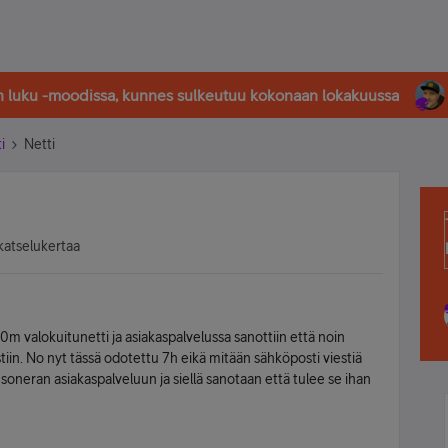
in luku -moodissa, kunnes sulkeutuu kokonaan lokakuussa
i
Netti
katselukertaa
m valokuitunetti ja asiakaspalvelussa sanottiin että noin
iin. No nyt tässä odotettu 7h eikä mitään sähköposti viestiä
 soneran asiakaspalveluun ja siellä sanotaan että tulee se ihan