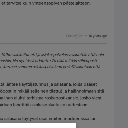
et tarvitse kuin yhteensopivan päätelaitteen.
Forum|Forum|10 years ago
100m valokuitunetti ja asiakaspalvelussa sanottiin että noin
postiin. No nyt tässä odotettu 7h eikä mitään sähköposti
een kertaan soneran asiakaspalveluun ja siellä sanotaan että
tä lähtee käyttäjätunnus ja salasana, joilla pääset
öpostiin mikäli sellainen tilattu) ja hallinnoimaan sitä
aa ihan aluksi tarkistaa roskapostikansio, josko viesti
voidaan lähettää asiakaspalvelusta uudestaan.
 salasana löytyvät useimmiten modeemissa tai
tteko saaneet yhteyden toimimaan? :)