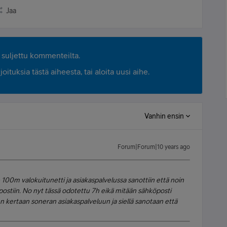
Jaa
suljettu kommenteilta.
ituksia tästä aiheesta, tai aloita uusi aihe.
Vanhin ensin
Forum|Forum|10 years ago
100m valokuitunetti ja asiakaspalvelussa sanottiin että noin
postiin. No nyt tässä odotettu 7h eikä mitään sähköposti
een kertaan soneran asiakaspalveluun ja siellä sanotaan että