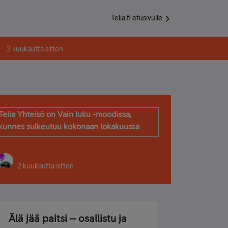
Telia.fi etusivulle
2 kuukautta sitten
Telia Yhteisö on Vain luku -moodissa,
kunnes sulkeutuu kokonaan lokakuussa
2 kuukautta sitten
Älä jää paitsi – osallistu ja