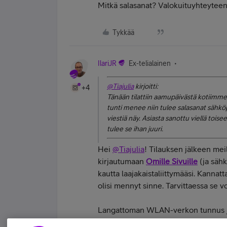
Mitkä salasanat? Valokuituyhteyteen 
Tykkää
IlariJR
Ex-telialainen
@Tiajulia
kirjoitti:
+4
Tänään tilattiin aamupäivästä kotiimme 
tunti menee niin tulee salasanat sähkö
viestiä näy. Asiasta sanottu viellä tois
tulee se ihan juuri.
Hei
@Tiajulia
! Tilauksen jälkeen meil
kirjautumaan
Omille Sivuille
(ja sähk
kautta laajakaistaliittymääsi. Kannatt
olisi mennyt sinne. Tarvittaessa se 
Langattoman WLAN-verkon tunnus ja
reitittimessä olevasta tarrasta. Ole