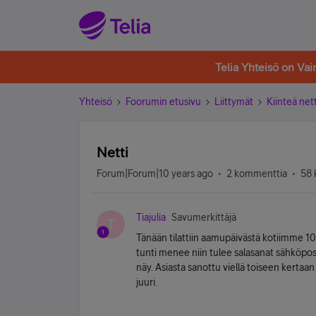
Telia Yhteisö on Va
Yhteisö
Foorumin etusivu
Liittymät
Kiinteä nett
Netti
Forum|Forum|10 years ago
2 kommenttia
58 
Tiajulia
Savumerkittäjä
T
Tänään tilattiin aamupäivästä kotiimme 100
tunti menee niin tulee salasanat sähköpost
näy. Asiasta sanottu viellä toiseen kertaan
juuri.