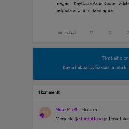
megan . Käytössä Asus Router Vdsl-m
helpistä ei ollut mitään apua.
Tykkää
Tämä aihe on 
Käytä hakua löytääksesi muita kirjo
1 kommentti
MikaelMu
Telialainen
M
Morjesta
@MuistaHana
ja Tervetulo