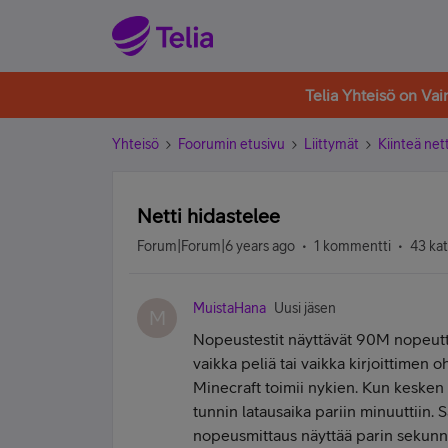
Telia Yhteisö on Va
Yhteisö
Foorumin etusivu
Liittymät
Kiinteä nett
Netti hidastelee
Forum|Forum|6 years ago
1 kommentti
43 ka
MuistaHana
Uusi jäsen
M
Nopeustestit näyttävät 90M nopeutta
vaikka peliä tai vaikka kirjoittimen o
Minecraft toimii nykien. Kun kesken
tunnin latausaika pariin minuuttiin.
nopeusmittaus näyttää parin sekunni