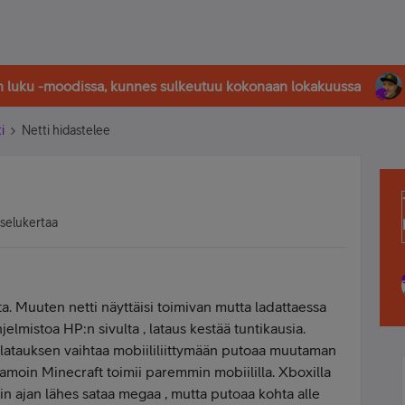
in luku -moodissa, kunnes sulkeutuu kokonaan lokakuussa
i
Netti hidastelee
tselukertaa
. Muuten netti näyttäisi toimivan mutta ladattaessa
hjelmistoa HP:n sivulta , lataus kestää tuntikausia.
 latauksen vaihtaa mobiililiittymään putoaa muutaman
 Samoin Minecraft toimii paremmin mobiililla. Xboxilla
n ajan lähes sataa megaa , mutta putoaa kohta alle