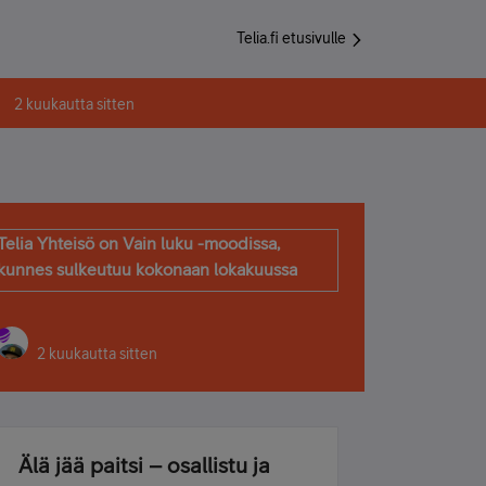
Telia.fi etusivulle
2 kuukautta sitten
Telia Yhteisö on Vain luku -moodissa,
kunnes sulkeutuu kokonaan lokakuussa
2 kuukautta sitten
Älä jää paitsi – osallistu ja