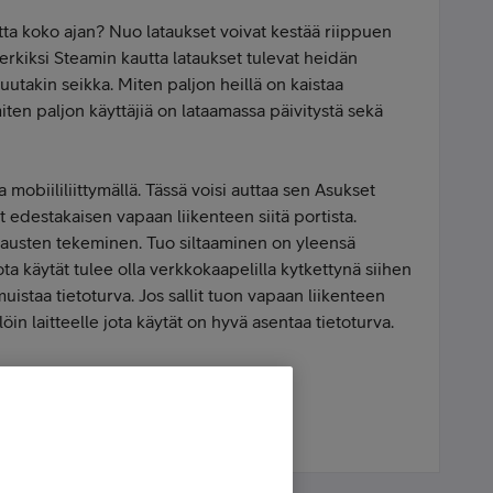
ta koko ajan? Nuo lataukset voivat kestää riippuen
imerkiksi Steamin kautta lataukset tulevat heidän
utakin seikka. Miten paljon heillä on kaistaa
iten paljon käyttäjiä on lataamassa päivitystä sekä
 mobiililiittymällä. Tässä voisi auttaa sen Asukset
it edestakaisen vapaan liikenteen siitä portista.
jausten tekeminen. Tuo siltaaminen on yleensä
ota käytät tulee olla verkkokaapelilla kytkettynä siihen
istaa tietoturva. Jos sallit tuon vapaan liikenteen
ällöin laitteelle jota käytät on hyvä asentaa tietoturva.
la?