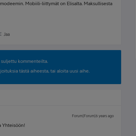
odeemin. Mobiili-liittymät on Elisalta. Maksullisesta
Jaa
suljettu kommenteilta.
ituksia tästä aiheesta, tai aloita uusi aihe.
Forum|Forum|6 years ago
a Yhteisöön!