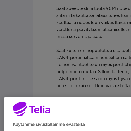
Saat speedtestillä tuota 90M nopeut
siitä mitä kautta se lataus tulee. Es
kauttaa ja nopeuteen vaikuuttavat mu
varattuna päivityksen lataamiselle, m
missä serveri sijaitsee.
Saat kuitenkin nopeutettua sitä tuolla
LAN4-portin siltaaminen. Silloin sall
Toinen vaihtoehto on myös porttioh
helpompi toteuttaa. Silloin laitteen j
LAN4-porttiin. Tässä on myös hyvä mu
niin silloin kaikki liikkuu vapaasti. T
Muuttuuko tilanne tuolla siltaamisel
Tykkää
Käytämme sivustollamme evästeitä