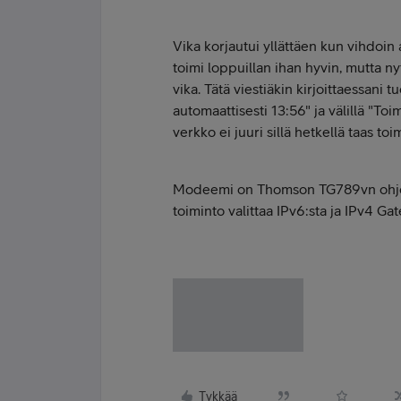
Vika korjautui yllättäen kun vihdoin 
toimi loppuillan ihan hyvin, mutta 
vika. Tätä viestiäkin kirjoittaessani t
automaattisesti 13:56" ja välillä "Toi
verkko ei juuri sillä hetkellä taas toi
Modeemi on Thomson TG789vn ohje
toiminto valittaa IPv6:sta ja IPv4 Ga
Tykkää