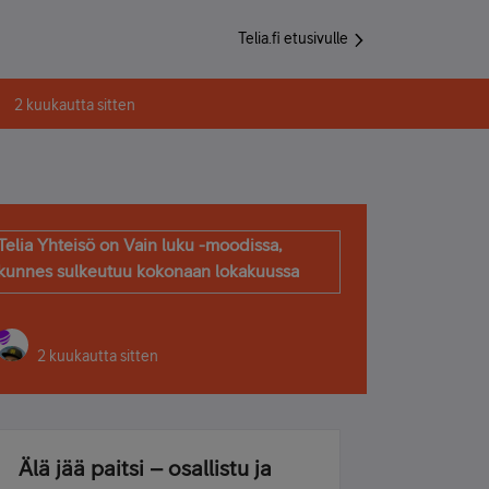
Telia.fi etusivulle
2 kuukautta sitten
Telia Yhteisö on Vain luku -moodissa,
kunnes sulkeutuu kokonaan lokakuussa
2 kuukautta sitten
Älä jää paitsi – osallistu ja