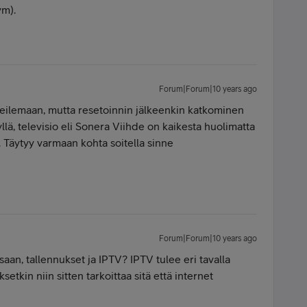
m).
Forum|Forum|10 years ago
eilemaan, mutta resetoinnin jälkeenkin katkominen
yllä, televisio eli Sonera Viihde on kaikesta huolimatta
. Täytyy varmaan kohta soitella sinne
Forum|Forum|10 years ago
an, tallennukset ja IPTV? IPTV tulee eri tavalla
ksetkin niin sitten tarkoittaa sitä että internet