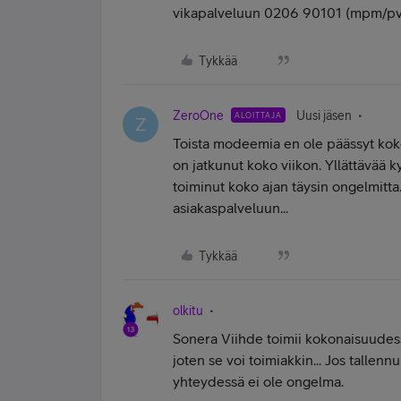
vikapalveluun 0206 90101 (mpm/pv
Tykkää
ZeroOne
Uusi jäsen
ALOITTAJA
Z
Toista modeemia en ole päässyt kok
on jatkunut koko viikon. Yllättävää k
toiminut koko ajan täysin ongelmitta
asiakaspalveluun...
Tykkää
olkitu
Sonera Viihde toimii kokonaisuudessa
joten se voi toimiakkin... Jos tallennu
yhteydessä ei ole ongelma.