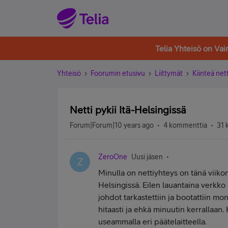
Telia Yhteisö on Va
Yhteisö
Foorumin etusivu
Liittymät
Kiinteä nett
Netti pykii Itä-Helsingissä
Forum|Forum|10 years ago
4 kommenttia
31 
ZeroOne
Uusi jäsen
Z
Minulla on nettiyhteys on tänä viikonl
Helsingissä. Eilen lauantaina verkko py
johdot tarkastettiin ja bootattiin mon
hitaasti ja ehkä minuutin kerrallaan. 
useammalla eri päätelaitteella.