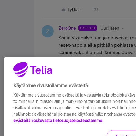
Tykkää
ZeroOne
Uusi jäsen
ALOITTAJA
Z
Soitin vikapalveluun ja neuvoivat r
reset-nappia aika pitkään pohjassa 
sammuvat, siihen asti kunnes power-v
Nyt on taas toiminut! :)
Tykkää
Käytämme sivustollamme evästeitä
Käytämme sivustollamme evästeitä ja vastaavia teknologioita kä
toiminnallisiin, tilastollisiin ja markkinointitarkoituksiin. Voit hallinn
sisältävät kolmansien osapuolien evästeitä ja merkitsevät tietojen si
hallinnoida evästeitä tai poistaa ne käytöstä milloin tahansa eväste
evästeitä koskevasta tietosuojaselosteestamme.