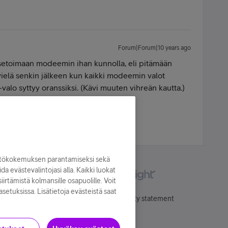
Forum|Forum|10 years ago
esetoimaan modeemin ihan kunnolla, eli pitämään
vielä senkin jälkeen kun kaikki modeemin valot
alo syttyy oranssiksi. (Kävi muuten vihreän kautta.)
yttökokemuksen parantamiseksi sekä
oida evästevalintojasi alla. Kaikki luokat
irtämistä kolmansille osapuolille. Voit
asetuksissa. Lisätietoja evästeistä saat
Käyttöehdot
Accessibility statement