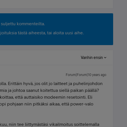
suljettu kommenteilta.
ituksia tästä aiheesta, tai aloita uusi aihe.
Vanhin ensin
Forum|Forum|10 years ago
lla. Erittäin hyvä, jos olit jo laitteet ja puhelinjohdon
mia ja johtoa saanut koitettua siellä paikan päällä?
oittaa, että auttaisiko modeemin resetointi. Eli
pi pohjaan niin pitkäksi aikaa, että power-valo
uu, niin tee liittymästäsi vikailmoitus soittelemalla