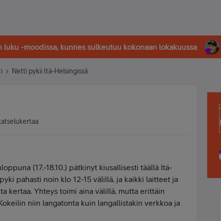
in luku -moodissa, kunnes sulkeutuu kokonaan lokakuussa
i
Netti pykii Itä-Helsingissä
katselukertaa
oppuna (17.-18.10.) pätkinyt kiusallisesti täällä Itä-
ki pahasti noin klo 12-15 välillä, ja kaikki laitteet ja
ta kertaa. Yhteys toimi aina välillä, mutta erittäin
Kokeilin niin langatonta kuin langallistakin verkkoa ja