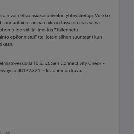
aloin vain etsiä asiakaspalvelun yhteystietoja. Verkko
nyt sunnuntaina samaan aikaan tässä on taas sama
uohon tulee välillä ilmoitus "Tallennettu
minto epäonnistui" (tai jotain siihen suuntaan) kun
mikaan.
lmistoversiolla
10.5.1.Q. Sen Connectivity Check -
tewaysta 88.192.32.1 -- ks. oheinen kuva.
Jaa