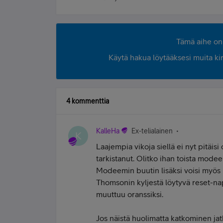
Tämä aihe on 
Käytä hakua löytääksesi muita kirjo
4 kommenttia
KalleHa
Ex-telialainen
K
Laajempia vikoja siellä ei nyt pitäisi o
tarkistanut. Olitko ihan toista modee
Modeemin buutin lisäksi voisi myös k
Thomsonin kyljestä löytyvä reset-nap
muuttuu oranssiksi.
Jos näistä huolimatta katkominen jatk