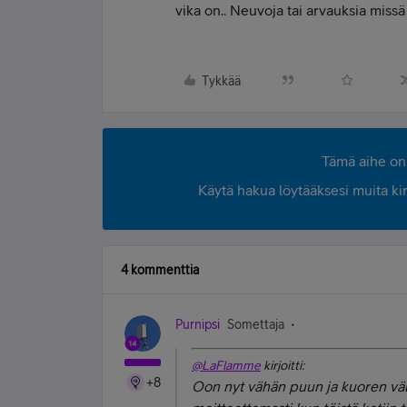
vika on.. Neuvoja tai arvauksia miss
Tykkää
Tämä aihe on 
Käytä hakua löytääksesi muita kirjo
4 kommenttia
Purnipsi
Somettaja
@LaFlamme
kirjoitti:
+8
Oon nyt vähän puun ja kuoren välis