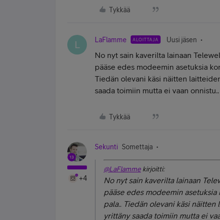
Tykkää
LaFlamme
Uusi jäsen
ALOITTAJA
L
No nyt sain kaverilta lainaan Telewe
pääse edes modeemin asetuksia koneel
Tiedän olevani käsi näitten laitteide
saada toimiin mutta ei vaan onnistu.
Tykkää
Sekunti
Somettaja
@LaFlamme
kirjoitti:
+4
No nyt sain kaverilta lainaan Tel
pääse edes modeemin asetuksia kon
pala.. Tiedän olevani käsi näitten
yrittäny saada toimiin mutta ei va