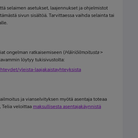
tä selaimen asetukset, laajennukset ja ohjelmistot
ämästä sivun sisältöä. Tarvittaessa vaihda selainta tai
lle.
asiat ongelman ratkaisemiseen (
Häiriöilmoitusta
>
ttavammin löytyy tukisivustolta:
iyhteydet/yleista-laajakaistayhteyksista
kailmoitus ja vianselvityksen myötä asentaja toteaa
, Telia veloittaa
maksullisesta asentajakäynnistä