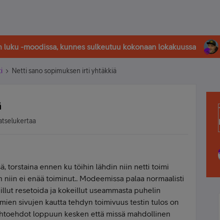
in luku -moodissa, kunnes sulkeutuu kokonaan lokakuussa
i
Netti sano sopimuksen irti yhtäkkiä
ä
atselukertaa
 torstaina ennen ku töihin lähdin niin netti toimi
in niin ei enää toiminut.. Modeemissa palaa normaalisti
keillut resetoida ja kokeillut useammasta puhelin
omien sivujen kautta tehdyn toimivuus testin tulos on
vaihtoehdot loppuun kesken että missä mahdollinen