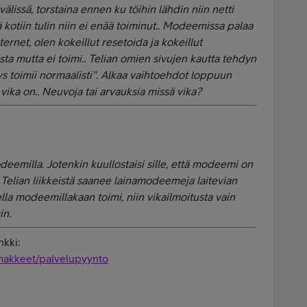
lissä, torstaina ennen ku töihin lähdin niin netti
 kotiin tulin niin ei enää toiminut.. Modeemissa palaa
nternet, olen kokeillut resetoida ja kokeillut
a mutta ei toimi.. Telian omien sivujen kautta tehdyn
s toimii normaalisti". Alkaa vaihtoehdot loppuun
vika on.. Neuvoja tai arvauksia missä vika?
odeemilla. Jotenkin kuullostaisi sille, että modeemi on
?. Telian liikkeistä saanee lainamodeemeja laitevian
ella modeemillakaan toimi, niin vikailmoitusta vain
in.
nkki:
lomakkeet/palvelupyynto