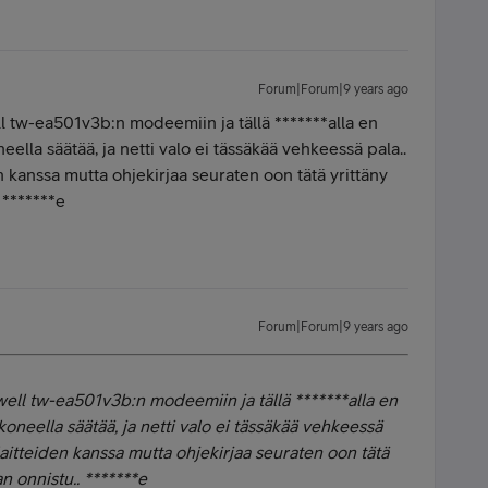
Forum|Forum|9 years ago
ll tw-ea501v3b:n modeemiin ja tällä *******alla en
la säätää, ja netti valo ei tässäkää vehkeessä pala..
n kanssa mutta ohjekirjaa seuraten oon tätä yrittäny
. *******e
Forum|Forum|9 years ago
ewell tw-ea501v3b:n modeemiin ja tällä *******alla en
eella säätää, ja netti valo ei tässäkää vehkeessä
 laitteiden kanssa mutta ohjekirjaa seuraten oon tätä
an onnistu.. *******e