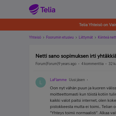
Telia Yhteisö on Va
Yhteisö
Foorumin etusivu
Liittymät
Kiinteä nett
Netti sano sopimuksen irti yhtäkki
Forum|Forum|9 years ago
4 kommenttia
32 k
LaFlamme
Uusi jäsen
L
Oon nyt vähän puun ja kuoren välissä,
moitteettomasti kun töistä kotiin tul
kaikki valot paitsi internet, olen ko
pistokkeesta mutta ei toimi.. Telian 
"
Yhteys toimii normaalisti". Alkaa 