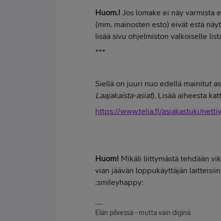
Huom.!
Jos lomake ei näy varmista et
(mm. mainosten esto) eivät estä näytt
lisää sivu ohjelmiston valkoiselle lista
***
Siellä on juuri nuo edellä mainitut 
Laajakaista-asiat
). Lisää aiheesta ka
https://www.telia.fi/asiakastuki/nett
Huom!
Mikäli liittymästä tehdään vi
vian jäävän loppukäyttäjän laitteisiin
:smileyhappy:
Elän pilvessä - mutta vain diginä.