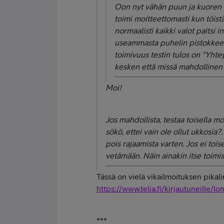
Oon nyt vähän puun ja kuoren vä
toimi moitteettomasti kun töistä
normaalisti kaikki valot paitsi i
useammasta puhelin pistokkeest
toimivuus testin tulos on "
Yhtey
kesken että missä mahdollinen 
Moi!
Jos mahdollista, testaa toisella m
sökö, ettei vain ole ollut ukkosia
pois rajaamista varten. Jos ei tois
vetämään. Näin ainakin itse toimis
Tässä on vielä vikailmoituksen pikali
https://www.telia.fi/kirjautuneille/
***