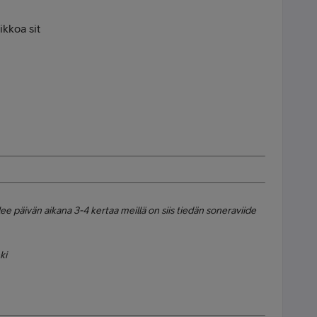
iikkoa sit
lee päivän aikana 3-4 kertaa meillä on siis tiedän soneraviide
ki