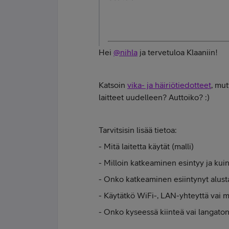
Hei
@nihla
ja tervetuloa Klaaniin!
Katsoin
vika- ja häiriötiedotteet
, mut
laitteet uudelleen? Auttoiko? :)
Tarvitsisin lisää tietoa:
- Mitä laitetta käytät (malli)
- Milloin katkeaminen esintyy ja kui
- Onko katkeaminen esiintynyt alust
- Käytätkö WiFi-, LAN-yhteyttä vai 
- Onko kyseessä kiinteä vai langato