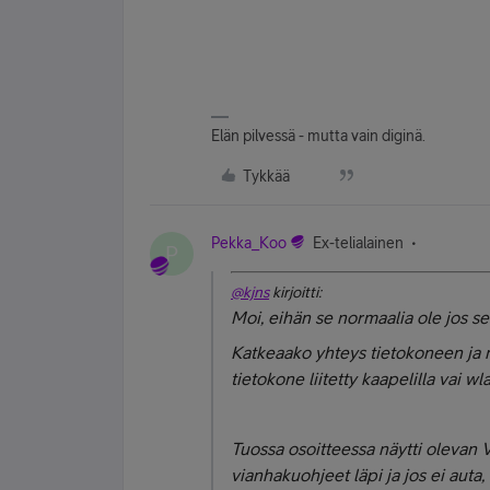
Elän pilvessä - mutta vain diginä.
Tykkää
Pekka_Koo
Ex-telialainen
P
@kjns
kirjoitti:
Moi, eihän se normaalia ole jos se
Katkeaako yhteys tietokoneen ja 
tietokone liitetty kaapelilla vai 
Tuossa osoitteessa näytti olevan 
vianhakuohjeet läpi ja jos ei auta