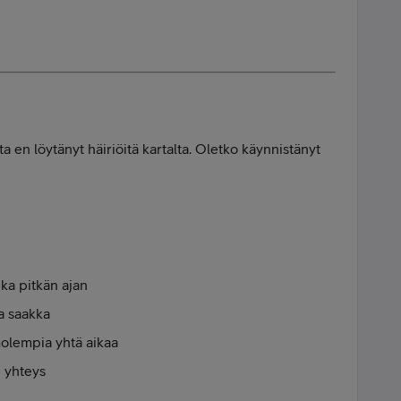
ta en löytänyt häiriöitä kartalta. Oletko käynnistänyt
nka pitkän ajan
a saakka
molempia yhtä aikaa
n yhteys