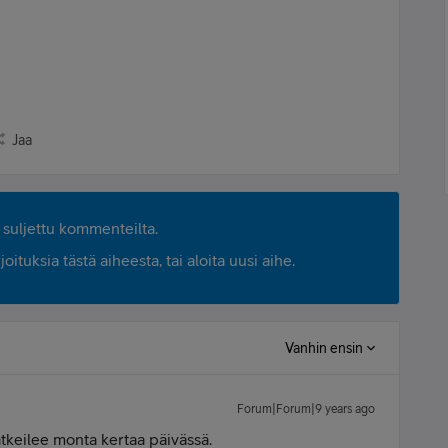
Jaa
suljettu kommenteilta.
ituksia tästä aiheesta, tai aloita uusi aihe.
Vanhin ensin
Forum|Forum|9 years ago
atkeilee monta kertaa päivässä.