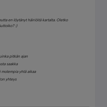
mutta en löytänyt häiriöitä kartalta. Oletko
uttoiko? :)
uinka pitkän ajan
usta saakka
i molempia yhtä aikaa
ton yhteys