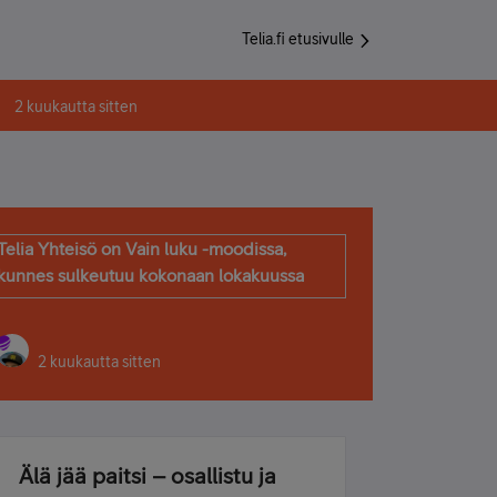
Telia.fi etusivulle
2 kuukautta sitten
Telia Yhteisö on Vain luku -moodissa,
kunnes sulkeutuu kokonaan lokakuussa
2 kuukautta sitten
Älä jää paitsi – osallistu ja