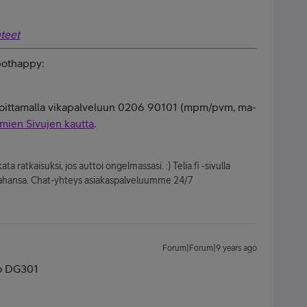
teet
obothappy:
o soittamalla vikapalveluun 0206 90101 (mpm/pvm, ma-
mien Sivujen kautta
.
ta ratkaisuksi, jos auttoi ongelmassasi. :) Telia.fi -sivulla
oin tahansa. Chat-yhteys asiakaspalveluumme 24/7
Forum|Forum|9 years ago
elo DG301