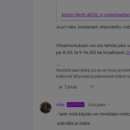
Kodin-Netti-ADSL:n-ongelmatilan
Juuri näin, loistavasti ohjeistettu :r
Vikailmoituksen voi siis tehdä jok
pe 8-20, la 9-16.30) tai kirjallisesti
O
Viestistä saa tykätä, jos se on hyvä, ja merka
hallinnoit liittymiäsi ja palveluitasi mill
Tykkää
nihla
Uusi jäsen
ALOITTAJA
- laite mitä käytän on nimiltään int
-päivällä ja illalla