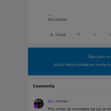
Niko Nyholm
Tykkää
Tämä aihe on 
Käytä hakua löytääksesi muita kirjo
5 kommenttia
kjns
Irkkaaja
Moi, eihän se normaalia ole jos se k