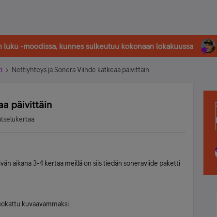
in luku -moodissa, kunnes sulkeutuu kokonaan lokakuussa
i
Nettiyhteys ja Sonera Viihde katkeaa päivittäin
aa päivittäin
atselukertaa
ivän aikana 3-4 kertaa meillä on siis tiedän soneraviide paketti
 muokattu kuvaavammaksi.