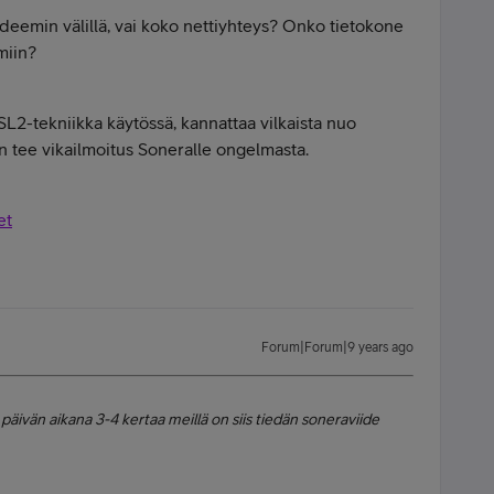
eemin välillä, vai koko nettiyhteys? Onko tietokone
miin?
L2-tekniikka käytössä, kannattaa vilkaista nuo
iin tee vikailmoitus Soneralle ongelmasta.
et
Forum|Forum|9 years ago
 päivän aikana 3-4 kertaa meillä on siis tiedän soneraviide