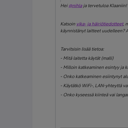
Hei
@nihla
ja tervetuloa Klaaniin!
Katsoin
vika- ja häiriötiedotteet
, 
käynnistänyt laitteet uudelleen? A
Tarvitsisin lisää tietoa:
- Mitä laitetta käytät (malli)
- Milloin katkeaminen esintyy ja k
- Onko katkeaminen esiintynyt al
- Käytätkö WiFi-, LAN-yhteyttä va
- Onko kyseessä kiinteä vai langa