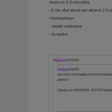
-kesto on 2-5 minuuttia
- Ei ole ollut alusta asti alkanut 2-3 v
- kiinteäyhteys
- käytän
molempia
- kumpikin
@Sekunti
kirjoitti:
@nihla
kirjoitti:
hei onko normaalia että netti katkei
paketti
Osoite on XXXXXXX 00770 Helsin