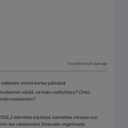
Forum|Forum|9 years ago
 katkeilee monta kertaa päivässä.
modeemin välillä, vai koko nettiyhteys? Onko
wlanilla modeemiin?
VDSL2-tekniikka käytössä, kannattaa vilkaista nuo
, niin tee vikailmoitus Soneralle ongelmasta.