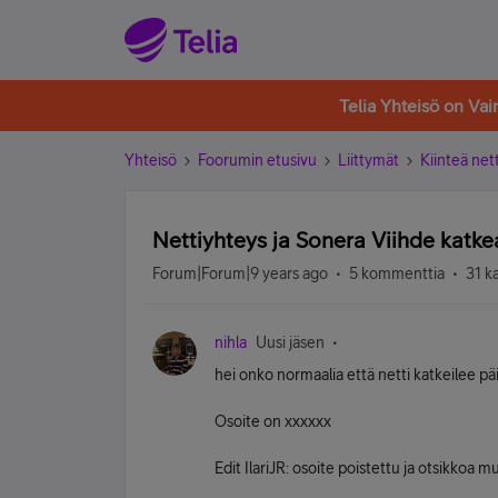
Telia Yhteisö on Va
Yhteisö
Foorumin etusivu
Liittymät
Kiinteä nett
Nettiyhteys ja Sonera Viihde katke
Forum|Forum|9 years ago
5 kommenttia
31 k
nihla
Uusi jäsen
hei onko normaalia että netti katkeilee pä
Osoite on xxxxxx
Edit IlariJR: osoite poistettu ja otsikkoa