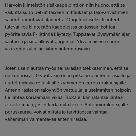
Harvoin kiinteistön sisäkaapelointi on niin huono, että se
vaikuttaisi. Jo pelkät tasojen mittaukset ja talovahvistimien
säädöt parantavat tilannetta. Ongelmalliseksi tilanteet
tulevat, jos kiinteistön kaapeleissa on jossain kohtaa
pyöriteltäviä F-liittimiä käytetty. Tuppaavat löystymään ajan
saatossa ja siitä alkavat ongelmat. Ylivoimaisesti suurin
vikakohta kyllä jää siihen antennirasiaan.
Joten usein auttaa myös seinärasian tsekkaaminen, että se
on kunnossa. 10 vuottakin on jo pitkä aika antennirasialle ja
uudet maksaa reilusti alle kymmenen euroa urakoitsijalle.
Antennirasiat on taloyhtiön vastuulla ja useimmiten helpoin
tie lähteä korjaamaan vikaa. Tuota ei kannata itse lähteä
askartelmaan, jos ei tiedä mitä tekee. Antenniurakoitsijalle
peruskauraa, voivat mitata ja tarvittaessa vaihtaa
vähemmän vaimentavaa antennirasiaa.