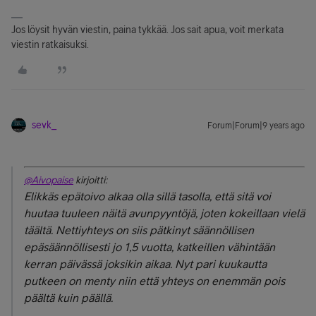
Jos löysit hyvän viestin, paina tykkää. Jos sait apua, voit merkata
viestin ratkaisuksi.
sevk_
Forum|Forum|9 years ago
@Aivopaise
kirjoitti:
Elikkäs epätoivo alkaa olla sillä tasolla, että sitä voi
huutaa tuuleen näitä avunpyyntöjä, joten kokeillaan vielä
täältä. Nettiyhteys on siis pätkinyt säännöllisen
epäsäännöllisesti jo 1,5 vuotta, katkeillen vähintään
kerran päivässä joksikin aikaa. Nyt pari kuukautta
putkeen on menty niin että yhteys on enemmän pois
päältä kuin päällä.