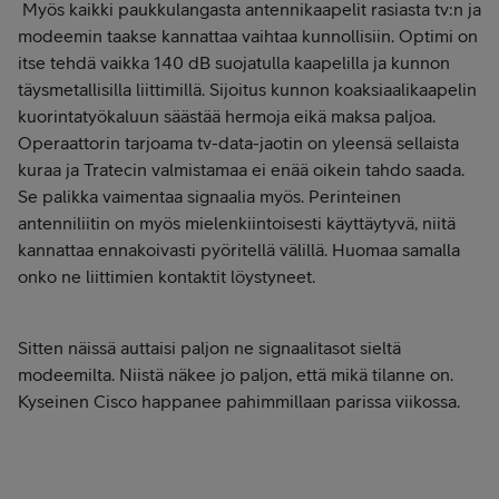
Myös kaikki paukkulangasta antennikaapelit rasiasta tv:n ja
modeemin taakse kannattaa vaihtaa kunnollisiin. Optimi on
itse tehdä vaikka 140 dB suojatulla kaapelilla ja kunnon
täysmetallisilla liittimillä. Sijoitus kunnon koaksiaalikaapelin
kuorintatyökaluun säästää hermoja eikä maksa paljoa.
Operaattorin tarjoama tv-data-jaotin on yleensä sellaista
kuraa ja Tratecin valmistamaa ei enää oikein tahdo saada.
Se palikka vaimentaa signaalia myös. Perinteinen
antenniliitin on myös mielenkiintoisesti käyttäytyvä, niitä
kannattaa ennakoivasti pyöritellä välillä. Huomaa samalla
onko ne liittimien kontaktit löystyneet.
Sitten näissä auttaisi paljon ne signaalitasot sieltä
modeemilta. Niistä näkee jo paljon, että mikä tilanne on.
Kyseinen Cisco happanee pahimmillaan parissa viikossa.