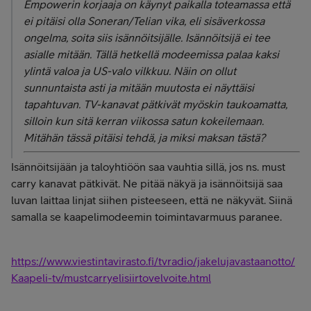
Empowerin korjaaja on käynyt paikalla toteamassa että
ei pitäisi olla Soneran/Telian vika, eli sisäverkossa
ongelma, soita siis isännöitsijälle. Isännöitsijä ei tee
asialle mitään. Tällä hetkellä modeemissa palaa kaksi
ylintä valoa ja US-valo vilkkuu. Näin on ollut
sunnuntaista asti ja mitään muutosta ei näyttäisi
tapahtuvan. TV-kanavat pätkivät myöskin taukoamatta,
silloin kun sitä kerran viikossa satun kokeilemaan.
Mitähän tässä pitäisi tehdä, ja miksi maksan tästä?
Isännöitsijään ja taloyhtiöön saa vauhtia sillä, jos ns. must
carry kanavat pätkivät. Ne pitää näkyä ja isännöitsijä saa
luvan laittaa linjat siihen pisteeseen, että ne näkyvät. Siinä
samalla se kaapelimodeemin toimintavarmuus paranee.
https://www.viestintavirasto.fi/tvradio/jakelujavastaanotto/
Kaapeli-tv/mustcarryelisiirtovelvoite.html