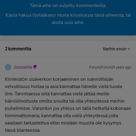
Tämä aihe on suljettu kommenteilta.
Käytä hakua löytääksesi muita kirjoituksia tästä aiheesta, tai
aloita uusi aihe.
2 kommenttia
Vanhin ensin
JoonasHa
Forum|Forum|9 years ago
J
Kiinteistön sisäverkon korjaaminen on isännöitsijän
velvollisuus hoitaa ja asia kannattaa hänelle vielä tuoda
ilmi. Tarvittaessa siitä kannattaa vielä jättää meille
häiriöilmoitusta omilta sivuilta tai olla yhteydessä meihin
puhelimitse. Varsinkin jos yhteys on tällä hetkellä kokonaan
toimimattomana, kannattaa olla vielä yhteydessä jotta
saadaan tarkastettua ettei mistään muusta ole kysymys
tässä tilanteessa.