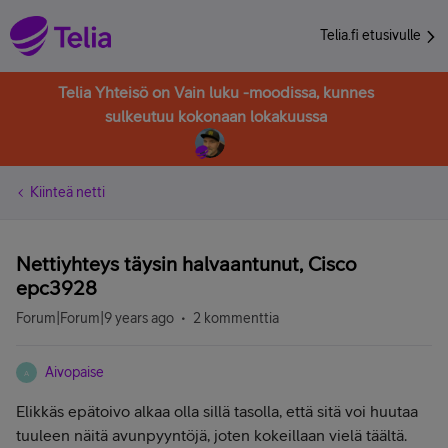
Telia.fi etusivulle
Telia Yhteisö on Vain luku -moodissa, kunnes
sulkeutuu kokonaan lokakuussa
Kiinteä netti
Nettiyhteys täysin halvaantunut, Cisco
epc3928
Forum|Forum|9 years ago
2 kommenttia
Aivopaise
A
Elikkäs epätoivo alkaa olla sillä tasolla, että sitä voi huutaa
tuuleen näitä avunpyyntöjä, joten kokeillaan vielä täältä.