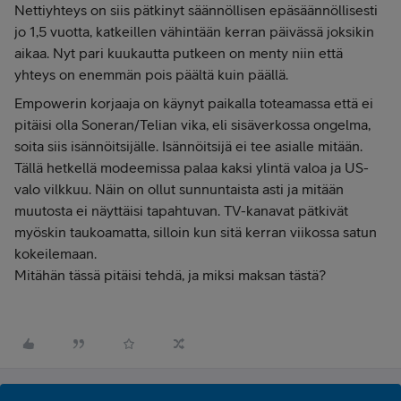
Nettiyhteys on siis pätkinyt säännöllisen epäsäännöllisesti
jo 1,5 vuotta, katkeillen vähintään kerran päivässä joksikin
aikaa. Nyt pari kuukautta putkeen on menty niin että
yhteys on enemmän pois päältä kuin päällä.
Empowerin korjaaja on käynyt paikalla toteamassa että ei
pitäisi olla Soneran/Telian vika, eli sisäverkossa ongelma,
soita siis isännöitsijälle. Isännöitsijä ei tee asialle mitään.
Tällä hetkellä modeemissa palaa kaksi ylintä valoa ja US-
valo vilkkuu. Näin on ollut sunnuntaista asti ja mitään
muutosta ei näyttäisi tapahtuvan. TV-kanavat pätkivät
myöskin taukoamatta, silloin kun sitä kerran viikossa satun
kokeilemaan.
Mitähän tässä pitäisi tehdä, ja miksi maksan tästä?