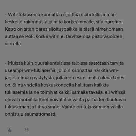
- Wifi-tukiasema kannattaa sijoittaa mahdollisimman
keskelle rakennusta ja mitä korkeammalle, sitä parempi.
Katto on siten paras sijoituspaikka ja tässä nimenomaan
auttaa se PoE, koska wifin ei tarvitse olla pistorasioiden
vierellä.
- Muissa kuin puurakenteisissa taloissa saatetaan tarvita
useampi wifi-tukiasema, jolloin kannattaa harkita wifi-
järjestelmän pystytystä, jollainen esim. mulla oleva UniFi
on. Siinä yhdellä keskuskoneella hallitaan kaikkia
tukiasemia ja ne toimivat kaikki samalla tavalla, eli wifissä
olevat mobiililaitteet voivat itse valita parhaiten kuuluvan
tukiaseman ja liittyä sinne. Vaihto eri tukiasemien välillä
onnistuu saumattomasti.