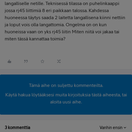
langalliselle netille. Teknisessä tilassa on puhelinkaappi
jossa rj45 liittimiä 8 eri paikkaan talossa. Kahdessa
huoneessa täytys saada 2 laitetta langallisena kiinni nettiin
ja loput vois olla langattomia. Ongelma on on kun
huoneissa vaan on yks rj45 liitin Miten niitä voi jakaa tai
miten tässä kannattaa toimia?
Tämä aihe on suljettu kommenteilta.
Käytä hakua löytääksesi muita kirjoituksia tästä aiheesta, tai
aloita uusi aihe.
3 kommenttia
Vanhin ensin