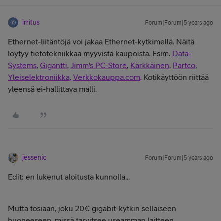
irritus
Forum|Forum|5 years ago
Ethernet-liitäntöjä voi jakaa Ethernet-kytkimellä. Näitä
löytyy tietotekniikkaa myyvistä kaupoista. Esim.
Data-
Systems
,
Gigantti
,
Jimm's PC-Store
,
Kärkkäinen
,
Partco
,
Yleiselektroniikka
,
Verkkokauppa.com
. Kotikäyttöön riittää
yleensä ei-hallittava malli.
jessenic
Forum|Forum|5 years ago
Edit: en lukenut aloitusta kunnolla...
Mutta tosiaan, joku 20€ gigabit-kytkin sellaiseen
huoneeseen, missä tarvitsee useamman laitteen