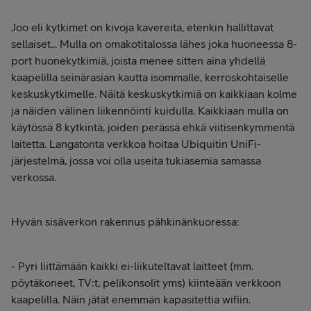
Joo eli kytkimet on kivoja kavereita, etenkin hallittavat
sellaiset... Mulla on omakotitalossa lähes joka huoneessa 8-
port huonekytkimiä, joista menee sitten aina yhdellä
kaapelilla seinärasian kautta isommalle, kerroskohtaiselle
keskuskytkimelle. Näitä keskuskytkimiä on kaikkiaan kolme
ja näiden välinen liikennöinti kuidulla. Kaikkiaan mulla on
käytössä 8 kytkintä, joiden perässä ehkä viitisenkymmentä
laitetta. Langatonta verkkoa hoitaa Ubiquitin UniFi-
järjestelmä, jossa voi olla useita tukiasemia samassa
verkossa.
Hyvän sisäverkon rakennus pähkinänkuoressa:
- Pyri liittämään kaikki ei-liikuteltavat laitteet (mm.
pöytäkoneet, TV:t, pelikonsolit yms) kiinteään verkkoon
kaapelilla. Näin jätät enemmän kapasitettia wifiin.