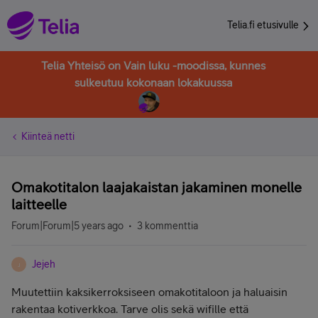
Telia.fi etusivulle
Telia Yhteisö on Vain luku -moodissa, kunnes
sulkeutuu kokonaan lokakuussa
Kiinteä netti
Omakotitalon laajakaistan jakaminen monelle
laitteelle
Forum|Forum|5 years ago
3 kommenttia
Jejeh
J
Muutettiin kaksikerroksiseen omakotitaloon ja haluaisin
rakentaa kotiverkkoa. Tarve olis sekä wifille että