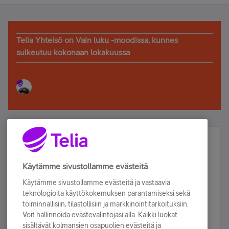
Telia Yhteisö on Vain luku -moodissa, kunnes
sulkeutuu kokonaan lokakuussa
Älä jää paitsi – osallistu ja voita!
Tilaa Telian uutiskirje ja olet mukana arvonnassa.
Käytämme sivustollamme evästeitä
Samalla saat parhaat asiakasedut suoraan
Käytämme sivustollamme evästeitä ja vastaavia
sähköpostiisi.
teknologioita käyttökokemuksen parantamiseksi sekä
toiminnallisiin, tilastollisiin ja markkinointitarkoituksiin.
Voit hallinnoida evästevalintojasi alla. Kaikki luokat
Tilaa nyt
sisältävät kolmansien osapuolien evästeitä ja