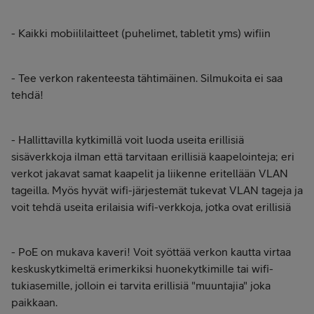
- Kaikki mobiililaitteet (puhelimet, tabletit yms) wifiin
- Tee verkon rakenteesta tähtimäinen. Silmukoita ei saa
tehdä!
- Hallittavilla kytkimillä voit luoda useita erillisiä
sisäverkkoja ilman että tarvitaan erillisiä kaapelointeja; eri
verkot jakavat samat kaapelit ja liikenne eritellään VLAN
tageilla. Myös hyvät wifi-järjestemät tukevat VLAN tageja ja
voit tehdä useita erilaisia wifi-verkkoja, jotka ovat erillisiä
- PoE on mukava kaveri! Voit syöttää verkon kautta virtaa
keskuskytkimeltä erimerkiksi huonekytkimille tai wifi-
tukiasemille, jolloin ei tarvita erillisiä "muuntajia" joka
paikkaan.