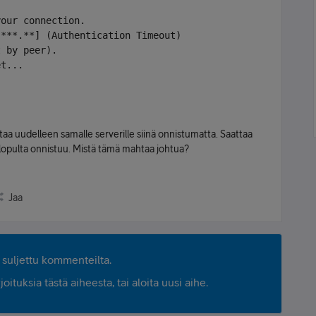
your connection.
.***.**] (Authentication Timeout)
t by peer).
et...
a uudelleen samalle serverille siinä onnistumatta. Saattaa
lopulta onnistuu. Mistä tämä mahtaa johtua?
Jaa
suljettu kommenteilta.
ituksia tästä aiheesta, tai aloita uusi aihe.