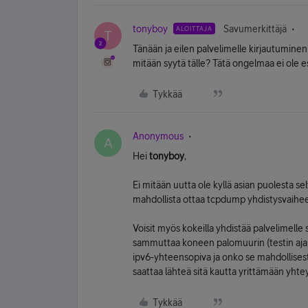
tonyboy
Savumerkittäjä
ALOITTAJA
T
Tänään ja eilen palvelimelle kirjautumine
mitään syytä tälle? Tätä ongelmaa ei ole esi
Tykkää
Anonymous
A
Hei
tonyboy
,
Ei mitään uutta ole kyllä asian puolesta sel
mahdollista ottaa tcpdump yhdistysvaihe
Voisit myös kokeilla yhdistää palvelimelle 
sammuttaa koneen palomuurin (testin ajak
ipv6-yhteensopiva ja onko se mahdollisest
saattaa lähteä sitä kautta yrittämään yhteyt
Tykkää