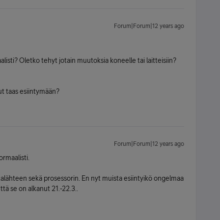
Forum|Forum|12 years ago
sti? Oletko tehyt jotain muutoksia koneelle tai laitteisiin?
t taas esiintymään?
Forum|Forum|12 years ago
rmaalisti.
alähteen sekä prosessorin. En nyt muista esiintyikö ongelmaa
tä se on alkanut 21.-22.3..