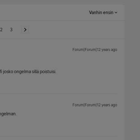
Vanhin ensin
2
3
Forum|Forum|12 years ago
i josko ongelma sillä poistuisi.
Forum|Forum|12 years ago
 ongelman.