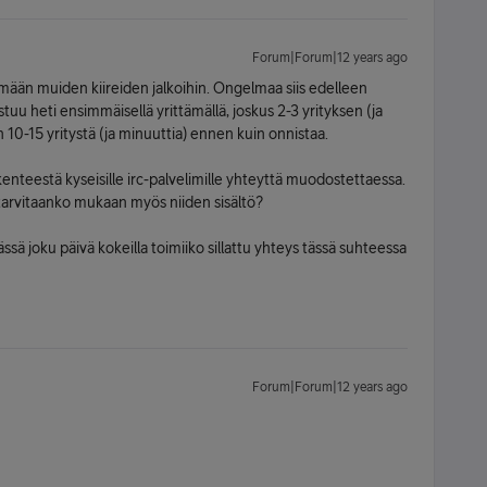
Forum|Forum|12 years ago
mään muiden kiireiden jalkoihin. Ongelmaa siis edelleen
stuu heti ensimmäisellä yrittämällä, joskus 2-3 yrityksen (ja
n 10-15 yritystä (ja minuuttia) ennen kuin onnistaa.
ikenteestä kyseisille irc-palvelimille yhteyttä muodostettaessa.
i tarvitaanko mukaan myös niiden sisältö?
tässä joku päivä kokeilla toimiiko sillattu yhteys tässä suhteessa
Forum|Forum|12 years ago