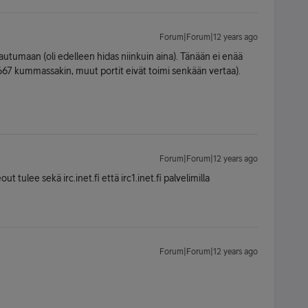
Forum|Forum|12 years ago
kirjautumaan (oli edelleen hidas niinkuin aina). Tänään ei enää
ti 6667 kummassakin, muut portit eivät toimi senkään vertaa).
Forum|Forum|12 years ago
tulee sekä irc.inet.fi että irc1.inet.fi palvelimilla
Forum|Forum|12 years ago