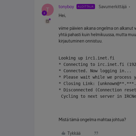
tonyboy
Savumerkittäjä
ALOITTAJA
T
Hei,
viime päivien aikana ongelma on alkanut va
yhtä pahasti kuin helmikuussa, mutta muu
kirjautuminen onnistuu.
Looking up irc1.inet.fi
* Connecting to irc.inet.fi (19
* Connected. Now logging in...
* Please wait while we process 
* Closing Link: [unknown@**.***
* Disconnected (Connection rese
 Cycling to next server in IRCN
Mistä tämä ongelma mahtaa johtua?
Tykkää