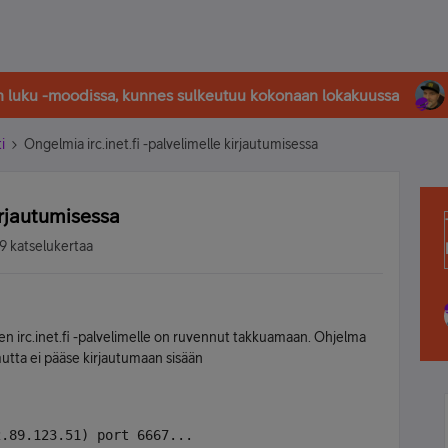
in luku -moodissa, kunnes sulkeutuu kokonaan lokakuussa
i
Ongelmia irc.inet.fi -palvelimelle kirjautumisessa
irjautumisessa
9 katselukertaa
n irc.inet.fi -palvelimelle on ruvennut takkuamaan. Ohjelma
utta ei pääse kirjautumaan sisään
2.89.123.51) port 6667...