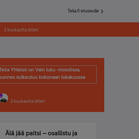
Telia.fi etusivulle
2 kuukautta sitten
Telia Yhteisö on Vain luku -moodissa,
kunnes sulkeutuu kokonaan lokakuussa
2 kuukautta sitten
Älä jää paitsi – osallistu ja