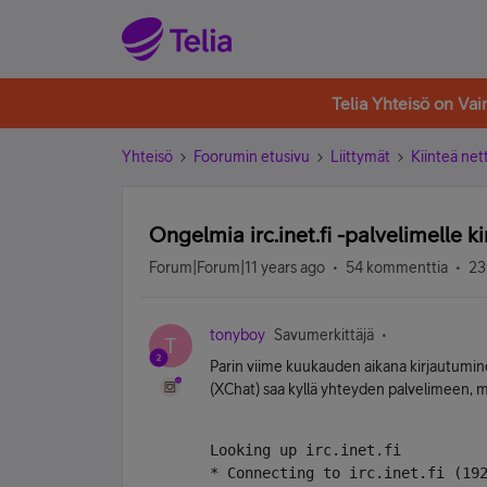
Telia Yhteisö on Va
Yhteisö
Foorumin etusivu
Liittymät
Kiinteä nett
Ongelmia irc.inet.fi -palvelimelle k
Forum|Forum|11 years ago
54 kommenttia
23
tonyboy
Savumerkittäjä
T
Parin viime kuukauden aikana kirjautumine
(XChat) saa kyllä yhteyden palvelimeen, m
Looking up irc.inet.fi
* Connecting to irc.inet.fi (19