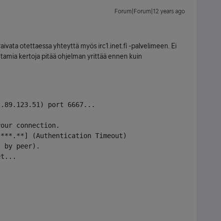
Forum|Forum|12 years ago
ivata otettaessa yhteyttä myös irc1.inet.fi -palvelimeen. Ei
tamia kertoja pitää ohjelman yrittää ennen kuin
2.89.123.51) port 6667...
your connection.
.***.**] (Authentication Timeout)
t by peer).
et...