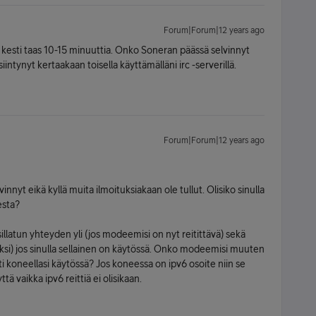
Forum|Forum|12 years ago
n kesti taas 10-15 minuuttia. Onko Soneran päässä selvinnyt
intynyt kertaakaan toisella käyttämälläni irc -serverillä.
Forum|Forum|12 years ago
vinnyt eikä kyllä muita ilmoituksiakaan ole tullut. Olisiko sinulla
esta?
sillatun yhteyden yli (jos modeemisi on nyt reitittävä) sekä
si) jos sinulla sellainen on käytössä. Onko modeemisi muuten
i koneellasi käytössä? Jos koneessa on ipv6 osoite niin se
tä vaikka ipv6 reittiä ei olisikaan.