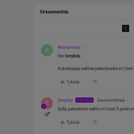
54 kommenttia
1
Anonymous
A
Hei
tonyboy
,
Kokeileppas vaihtaa palvelimeksi irc1.inet.f
Tykkää
tonyboy
Savumerkittäjä
ALOITTAJA
T
Kyllä, palvelimen vaihto irc1.inet.fi poisti
Tykkää