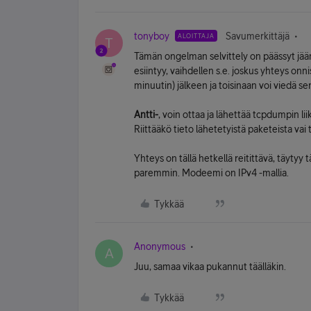
tonyboy
Savumerkittäjä
ALOITTAJA
T
Tämän ongelman selvittely on päässyt jää
esiintyy, vaihdellen s.e. joskus yhteys onni
minuutin) jälkeen ja toisinaan voi viedä se
Antti-
, voin ottaa ja lähettää tcpdumpin li
Riittääkö tieto lähetetyistä paketeista va
Yhteys on tällä hetkellä reitittävä, täytyy 
paremmin. Modeemi on IPv4 -mallia.
Tykkää
Anonymous
A
Juu, samaa vikaa pukannut täälläkin.
Tykkää