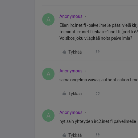
Anonymous
A
Eilen irc.inet.fi -palvelimelle pääsi vielä 
toiminut irc.inet.fi eikä irc1.inet.fi (port
Voisikos joku ylläpitää noita palvelimia?
Tykkää
Anonymous
A
sama ongelma vaivaa, authentication timeout 
Tykkää
Anonymous
A
nyt sain yhteyden irc2.inet.fi palvelimelle
Tykkää