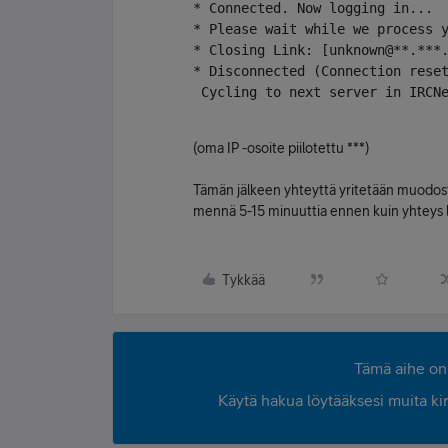
* Connected. Now logging in...
* Please wait while we process 
* Closing Link: [unknown@**.***
* Disconnected (Connection rese
 Cycling to next server in IRCN
(oma IP -osoite piilotettu ***)
Tämän jälkeen yhteyttä yritetään muodosta
mennä 5-15 minuuttia ennen kuin yhteys 
Tykkää
Tämä aihe on 
Käytä hakua löytääksesi muita kirjo