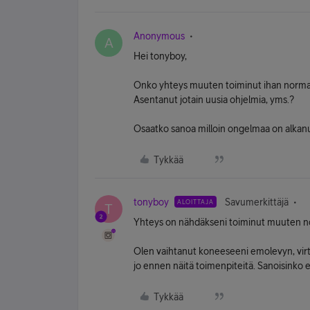
Anonymous
A
Hei tonyboy,
Onko yhteys muuten toiminut ihan normaali
Asentanut jotain uusia ohjelmia, yms.?
Osaatko sanoa milloin ongelmaa on alkanu
Tykkää
tonyboy
Savumerkittäjä
ALOITTAJA
T
Yhteys on nähdäkseni toiminut muuten no
Olen vaihtanut koneeseeni emolevyn, virt
jo ennen näitä toimenpiteitä. Sanoisinko et
Tykkää