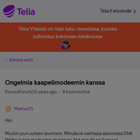
Telia.fi etusivulle
Telia Yhteisö on Vain luku -moodissa, kunnes
sulkeutuu kokonaan lokakuussa
Kiinteä netti
Ongelmia kaapelimodeemin kanssa
Forum|Forum|10 years ago
8 kommenttia
MarkusTS
M
Hei,
Muutin juuri uuteen asuntoon. Minulla oli vanhassa asunnossa DNA