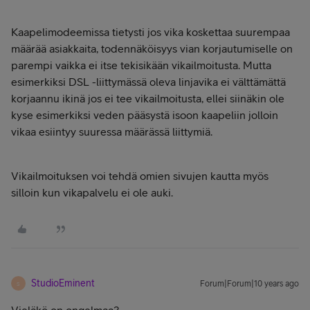
Kaapelimodeemissa tietysti jos vika koskettaa suurempaa
määrää asiakkaita, todennäköisyys vian korjautumiselle on
parempi vaikka ei itse tekisikään vikailmoitusta. Mutta
esimerkiksi DSL -liittymässä oleva linjavika ei välttämättä
korjaannu ikinä jos ei tee vikailmoitusta, ellei siinäkin ole
kyse esimerkiksi veden pääsystä isoon kaapeliin jolloin
vikaa esiintyy suuressa määrässä liittymiä.
Vikailmoituksen voi tehdä omien sivujen kautta myös
silloin kun vikapalvelu ei ole auki.
StudioEminent
Forum|Forum|10 years ago
S