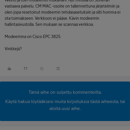
Welho ja toin modeemin mukanani. Nyt minulla on Soneran
vastaava palvelu. CM MAC -osoite on tallennettuna järjetelmiin ja
olen jopa resetoinut modeemin tehdasasetuksiin ja silti homma ei
ota toimiakseen. Verkkoon ei pääse. Kävin modeemin
hallintasivustolla. Sen mukaan se scannaa verkkoa.
Modeemina on Cisco EPC 3825.
Vinkkejä?
Tämä aihe on suljettu kommenteilta.
Käytä hakua löytääksesi muita kirjoituksia tästä aiheesta, tai
aloita uusi aihe.