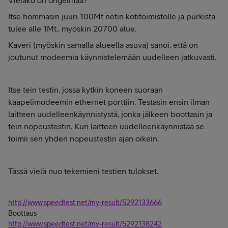
Vieläkö on ongelmaa?
Itse hommasin juuri 100Mt netin kotitoimistolle ja purkista
tulee alle 1Mt.. myöskin 20700 alue.
Kaveri (myöskin samalla alueella asuva) sanoi, että on
joutunut modeemia käynnistelemään uudelleen jatkuvasti.
Itse tein testin, jossa kytkin koneen suoraan
kaapelimodeemin ethernet porttiin. Testasin ensin ilman
laitteen uudelleenkäynnistystä, jonka jälkeen boottasin ja
tein nopeustestin. Kun laitteen uudelleenkäynnistää se
toimii sen yhden nopeustestin ajan oikein.
Tässä vielä nuo tekemieni testien tulokset.
http://www.speedtest.net/my-result/5292133666
Boottaus
http://www.speedtest.net/my-result/5292138242