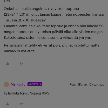
Hei,
Onkohan muilla ongelmia nyt viikonloppuna
(23.-24.4.2016) ollut tämän kaapelinetin nopeusten kanssa
Turussa 20700 alueella?
Lauantai aamuna alkoi teho loppua ja ennen niin lähellä 50
megan nopeus on nyt toista päivää ollut alle yhden megan.
Katsele siinä sitten iloisena sonera viihdettä ym ym...
Perushommat tehty eli virrat pois, piuhat irroitettu mutta
mikään ei nyt auta.
MarkusTS
ALOITTAJA
Forum|Forum|10 years ago
M
Kyllä mulla toimii. Nopeus 95/5.