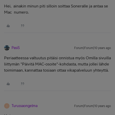
Hei, ainakin minun piti silloin soittaa Soneralle ja antaa se
Mac numero.
PasiS
Forum|Forum|10 years ago
Periaatteessa valtuutus pitäisi onnistua myös Omilla sivuilla
liittymän "Päivitä MAC-osoite"-kohdasta, mutta jollei lähde
toimimaan, kannattaa tosiaan ottaa vikapalveluun yhteyttä.
Turussaongelma
Forum|Forum|10 years ago
T