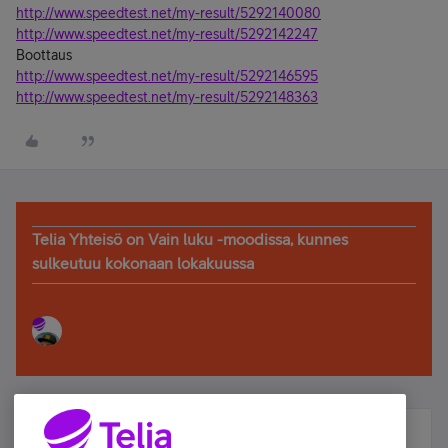
http://www.speedtest.net/my-result/5292140080
http://www.speedtest.net/my-result/5292142247
Boottaus
http://www.speedtest.net/my-result/5292146595
http://www.speedtest.net/my-result/5292148363
Telia Yhteisö on Vain luku -moodissa, kunnes
sulkeutuu kokonaan lokakuussa
Älä jää paitsi – osallistu ja voita!