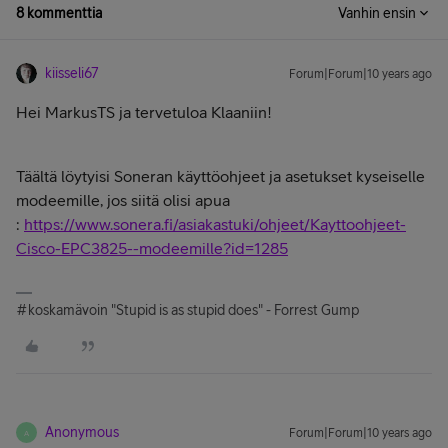
8 kommenttia
Vanhin ensin
kiisseli67
Forum|Forum|10 years ago
Hei MarkusTS ja tervetuloa Klaaniin!
Täältä löytyisi Soneran käyttöohjeet ja asetukset kyseiselle
modeemille, jos siitä olisi apua
:
https://www.sonera.fi/asiakastuki/ohjeet/Kayttoohjeet-
Cisco-EPC3825--modeemille?id=1285
#koskamävoin "Stupid is as stupid does" - Forrest Gump
Anonymous
Forum|Forum|10 years ago
A