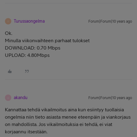
Turussaongelma
Forum|Forum|10 years ago
T
Ok.
Minulla viikonvaihteen parhaat tulokset
DOWNLOAD: 0.70 Mbps
UPLOAD: 4.80Mbps
akandu
Forum|Forum|10 years ago
A
Kannattaa tehdä vikailmoitus aina kun esiintyy tuollaisia
ongelmia niin tieto asiasta menee eteenpäin ja viankorjaus
on mahdollista. Jos vikailmoituksia ei tehdä, ei viat
korjaannu itsestään.