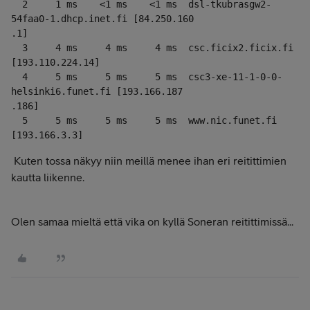
  2     1 ms    <1 ms    <1 ms  dsl-tkubrasgw2-
54faa0-1.dhcp.inet.fi [84.250.160

.1]

  3     4 ms     4 ms     4 ms  csc.ficix2.ficix.fi 
[193.110.224.14]

  4     5 ms     5 ms     5 ms  csc3-xe-11-1-0-0-
helsinki6.funet.fi [193.166.187

.186]

  5     5 ms     5 ms     5 ms  www.nic.funet.fi 
[193.166.3.3]
Kuten tossa näkyy niin meillä menee ihan eri reitittimien
kautta liikenne.
Olen samaa mieltä että vika on kyllä Soneran reitittimissä...