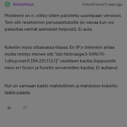
Anonymous
Forum|Forum|11 years ago
A
Modeemi on n. viikko sitten päivitetty uusimpaan versioon.
Tein silti resetoinnin perusasetuksille (ei vaivaa kun voi
palauttaa vanhat asetukset helposti). Ei auta.
Kokeilin myös siltaavassa tilassa. Eri IP:n tietenkin antaa
mutta reititys menee silti "dsl-hkibrasgw3-54fb70-
1.dhcp.inet.fi [84.251.112.1]" osoitteen kautta (loppureitti
meni eri ficixin ja funetin servereitten kautta). Ei auttanut.
Nyt on varmaan kaikki mahdollinen ja mahdoton kokeiltu
täältä päästä.