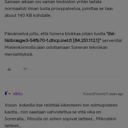
Samaan aikaan jos saman tiedoston yritän ladata
normaalisti ilman tuota proxypalvelua, jumittaa se taas
about 140 KB kohdalle.
Päivänselvä juttu, että Sonera blokkaa jotain tuolla
"dsl-
hkibrasgw3-54fb70-1.dhcp.inet.fi [84.251.112.1]"
serverillä!
Mielenkiinnolla jään odottamaan Soneran tekniikan
meriselityksiä.
olkitu
Forum|Forum|11 years ago
Voisin kokeilla itse reitittää liikenteeni ton solmupisteen
kautta... niin saadaan vahvistettua se että vika on
Soneralla... Minulla on siihen sopivat laitteet... Mikrotikin
laitteet...