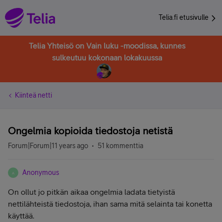
Telia.fi etusivulle
Telia Yhteisö on Vain luku -moodissa, kunnes
sulkeutuu kokonaan lokakuussa
Kiinteä netti
Ongelmia kopioida tiedostoja netistä
Forum|Forum|11 years ago
51 kommenttia
Anonymous
A
On ollut jo pitkän aikaa ongelmia ladata tietyistä
nettilähteistä tiedostoja, ihan sama mitä selainta tai konetta
käyttää.