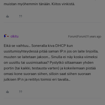
muistan myöhemmin tänään. Kiitos vinkistä.
olkitu
Forum|Forum|11 years ago
Eikä se vaihtuu... Soneralla kiva DHCP kun
uusitumisyhteydessä pitää saman IP:n jos on laite linjoilla,
muuten se laitetaan jakoon... Sinulla ei näy koska viimeksi
on uusittu tai uusimisaikaa? Pystytkö siltaamaan yhden
portin (tai kaikki, testausta varten) ja kokeilemaan pistää
omasi kone suoraan siihen, silloin saat siihen suoraan
julkisen IP:n ja reititys toimisi eri tavalla...