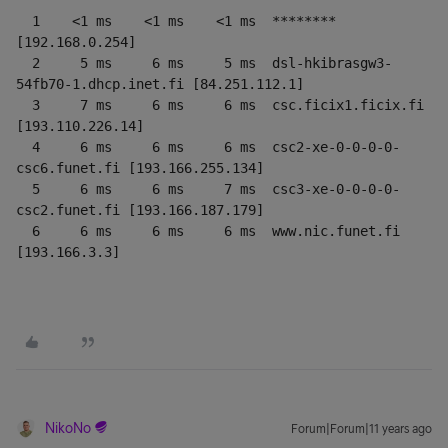
  1    <1 ms    <1 ms    <1 ms  ******** 
[192.168.0.254]

  2     5 ms     6 ms     5 ms  dsl-hkibrasgw3-
54fb70-1.dhcp.inet.fi [84.251.112.1]

  3     7 ms     6 ms     6 ms  csc.ficix1.ficix.fi 
[193.110.226.14]

  4     6 ms     6 ms     6 ms  csc2-xe-0-0-0-0-
csc6.funet.fi [193.166.255.134]

  5     6 ms     6 ms     7 ms  csc3-xe-0-0-0-0-
csc2.funet.fi [193.166.187.179]

  6     6 ms     6 ms     6 ms  www.nic.funet.fi 
[193.166.3.3]
NikoNo
Forum|Forum|11 years ago