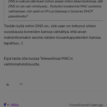
DNS ei vaikuta ollenkaan tohon asiaan miten lataa tiedostoja, sillä
DNS on siis vain nimikysely... Pystytkö modeemisi MAC osoitetta
vaihtamaan, niin saisit eri IP:n ja Gateway:n Soneran DHCP
palvelimelta?
Tiedän kyllä mihin DNS on.. sitä vaan on tottunut siihen
vuosikausia koneiden kanssa värkättyä, että aivan
mahdottomiakin asioita näiden kiusankappaleiden kanssa
tapahtuu. :)
Eipä taida olla tuossa Telewellissä MACin
vaihtomahdollisuutta.
olkitu
Forum|Forum|11 years ago