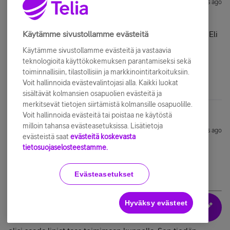
olkitu
Forum|Forum|11 years ago
Ei ihan onnistunutkaan muuttamaan reititystaulua niin
helposti... Tuo Helsingin reititin on ihan eri aliverkossa... Eli
Käytämme sivustollamme evästeitä
minun liikenne on pakko mennä täältä toisen reitittimen
Käytämme sivustollamme evästeitä ja vastaavia
kautta...
teknologioita käyttökokemuksen parantamiseksi sekä
toiminnallisiin, tilastollisiin ja markkinointitarkoituksiin.
Voit hallinnoida evästevalintojasi alla. Kaikki luokat
sisältävät kolmansien osapuolien evästeitä ja
merkitsevät tietojen siirtämistä kolmansille osapuolille.
Voit hallinnoida evästeitä tai poistaa ne käytöstä
milloin tahansa evästeasetuksissa. Lisätietoja
NikoNo
Forum|Forum|11 years ago
evästeistä saat
evästeitä koskevasta
tietosuojaselosteestamme.
Päivänselvä juttu, että Sonera blokkaa jotain tuolla
"dsl-
hkibrasgw3-54fb70-1.dhcp.inet.fi [84.251.112.1]"
serverillä!
Mielenkiinnolla jään odottamaan Soneran tekniikan
Evästeasetukset
meriselityksiä.
Hyväksy evästeet
Ei tässä varmasti mitään meriselityksiä tarvita. Tärkeintä