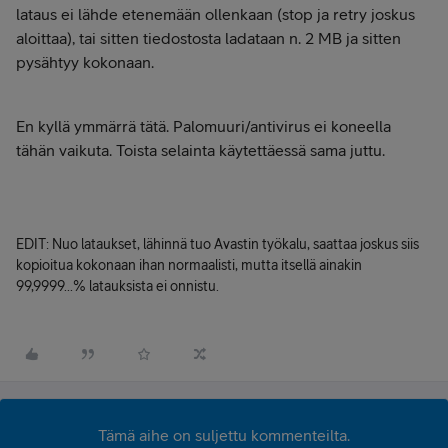
lataus ei lähde etenemään ollenkaan (stop ja retry joskus
aloittaa), tai sitten tiedostosta ladataan n. 2 MB ja sitten
pysähtyy kokonaan.
En kyllä ymmärrä tätä. Palomuuri/antivirus ei koneella
tähän vaikuta. Toista selainta käytettäessä sama juttu.
EDIT: Nuo lataukset, lähinnä tuo Avastin työkalu, saattaa joskus siis
kopioitua kokonaan ihan normaalisti, mutta itsellä ainakin
99,9999...% latauksista ei onnistu.
Tämä aihe on suljettu kommenteilta.