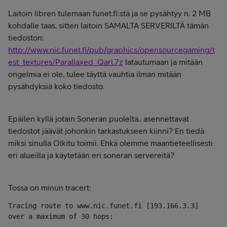
Laitoin libren tulemaan funet.fi:stä ja se pysähtyy n. 2 MB
kohdalle taas, sitten laitoin SAMALTA SERVERILTÄ tämän
tiedoston:
http://www.nic.funet.fi/pub/graphics/opensourcegaming/t
est_textures/Parallaxed_Qarl.7z
latautumaan ja mitään
ongelmia ei ole, tulee täyttä vauhtia ilman mitään
pysähdyksiä koko tiedosto.
Epäilen kyllä jotain Soneran puolelta.. asennettavat
tiedostot jäävät johonkin tarkastukseen kiinni? En tiedä
miksi sinulla Olkitu toimii. Ehkä olemme maantieteellisesti
eri alueilla ja käytetään eri soneran servereitä?
Tossa on minun tracert:
Tracing route to www.nic.funet.fi [193.166.3.3]

over a maximum of 30 hops:
