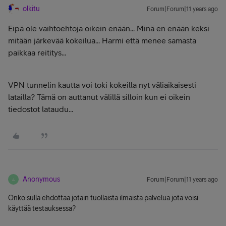
olkitu
Forum|Forum|11 years ago
Eipä ole vaihtoehtoja oikein enään... Minä en enään keksi
mitään järkevää kokeilua... Harmi että menee samasta
paikkaa reititys...
VPN tunnelin kautta voi toki kokeilla nyt väliaikaisesti
latailla? Tämä on auttanut välillä silloin kun ei oikein
tiedostot lataudu...
Anonymous
Forum|Forum|11 years ago
A
Onko sulla ehdottaa jotain tuollaista ilmaista palvelua jota voisi
käyttää testauksessa?