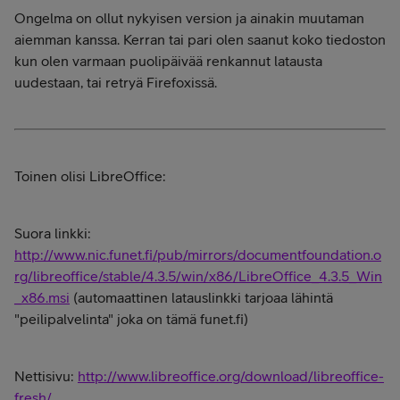
Ongelma on ollut nykyisen version ja ainakin muutaman
aiemman kanssa. Kerran tai pari olen saanut koko tiedoston
kun olen varmaan puolipäivää renkannut latausta
uudestaan, tai retryä Firefoxissä.
Toinen olisi LibreOffice:
Suora linkki:
http://www.nic.funet.fi/pub/mirrors/documentfoundation.o
rg/libreoffice/stable/4.3.5/win/x86/LibreOffice_4.3.5_Win
_x86.msi
(automaattinen latauslinkki tarjoaa lähintä
"peilipalvelinta" joka on tämä funet.fi)
Nettisivu:
http://www.libreoffice.org/download/libreoffice-
fresh/