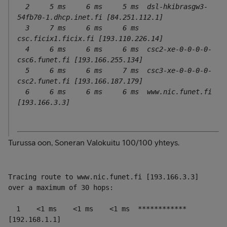
  2     5 ms     6 ms     5 ms  dsl-hkibrasgw3-
54fb70-1.dhcp.inet.fi [84.251.112.1]

  3     7 ms     6 ms     6 ms  
csc.ficix1.ficix.fi [193.110.226.14]

  4     6 ms     6 ms     6 ms  csc2-xe-0-0-0-0-
csc6.funet.fi [193.166.255.134]

  5     6 ms     6 ms     7 ms  csc3-xe-0-0-0-0-
csc2.funet.fi [193.166.187.179]

  6     6 ms     6 ms     6 ms  www.nic.funet.fi 
[193.166.3.3]
Turussa oon, Soneran Valokuitu 100/100 yhteys.
Tracing route to www.nic.funet.fi [193.166.3.3]

over a maximum of 30 hops:

  1    <1 ms    <1 ms    <1 ms  ************ 
[192.168.1.1]
