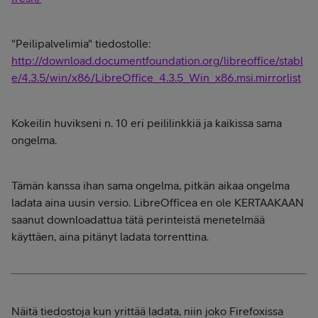
"Peilipalvelimia" tiedostolle:
http://download.documentfoundation.org/libreoffice/stabl
e/4.3.5/win/x86/LibreOffice_4.3.5_Win_x86.msi.mirrorlist
Kokeilin huvikseni n. 10 eri peililinkkiä ja kaikissa sama
ongelma.
Tämän kanssa ihan sama ongelma, pitkän aikaa ongelma
ladata aina uusin versio. LibreOfficea en ole KERTAAKAAN
saanut downloadattua tätä perinteistä menetelmää
käyttäen, aina pitänyt ladata torrenttina.
Näitä tiedostoja kun yrittää ladata, niin joko Firefoxissa