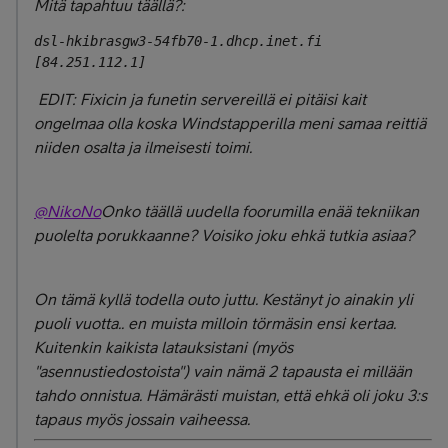
Mitä tapahtuu täällä?:
dsl-hkibrasgw3-54fb70-1.dhcp.inet.fi 
[84.251.112.1]
EDIT: Fixicin ja funetin servereillä ei pitäisi kait
ongelmaa olla koska Windstapperilla meni samaa reittiä
niiden osalta ja ilmeisesti toimi.
@NikoNo
Onko täällä uudella foorumilla enää tekniikan
puolelta porukkaanne? Voisiko joku ehkä tutkia asiaa?
On tämä kyllä todella outo juttu. Kestänyt jo ainakin yli
puoli vuotta.. en muista milloin törmäsin ensi kertaa.
Kuitenkin kaikista latauksistani (myös
"asennustiedostoista") vain nämä 2 tapausta ei millään
tahdo onnistua. Hämärästi muistan, että ehkä oli joku 3:s
tapaus myös jossain vaiheessa.