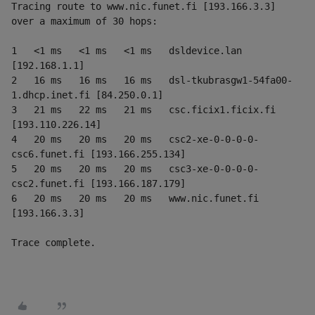
Tracing route to www.nic.funet.fi [193.166.3.3]

over a maximum of 30 hops:
1   <1 ms   <1 ms   <1 ms   dsldevice.lan 
[192.168.1.1]

2   16 ms   16 ms   16 ms   dsl-tkubrasgw1-54fa00-
1.dhcp.inet.fi [84.250.0.1]

3   21 ms   22 ms   21 ms   csc.ficix1.ficix.fi 
[193.110.226.14]

4   20 ms   20 ms   20 ms   csc2-xe-0-0-0-0-
csc6.funet.fi [193.166.255.134]

5   20 ms   20 ms   20 ms   csc3-xe-0-0-0-0-
csc2.funet.fi [193.166.187.179]

6   20 ms   20 ms   20 ms   www.nic.funet.fi 
Trace complete.