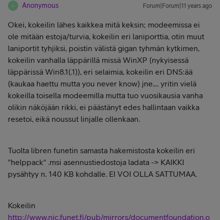
Anonymous
Forum|Forum|11 years ago
A
Okei, kokeilin lähes kaikkea mitä keksin; modeemissa ei
ole mitään estoja/turvia, kokeilin eri laniporttia, otin muut
laniportit tyhjiksi, poistin välistä gigan tyhmän kytkimen,
kokeilin vanhalla läppärillä missä WinXP (nykyisessä
läppärissä Win8.1(.1)), eri selaimia, kokeilin eri DNS:ää
(kaukaa haettu mutta you never know) jne.... yritin vielä
kokeilla toisella modeemilla mutta tuo vuosikausia vanha
olikin näköjään rikki, ei päästänyt edes hallintaan vaikka
resetoi, eikä noussut linjalle ollenkaan.
Tuolta libren funetin samasta hakemistosta kokeilin eri
"helppack" .msi asennustiedostoja ladata -> KAIKKI
pysähtyy n. 140 KB kohdalle. EI VOI OLLA SATTUMAA.
Kokeilin
http://www.nic.funet.fi/pub/mirrors/documentfoundation.o