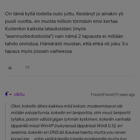
On tämä kyllä todella outo juttu. Kestänyt jo ainakin yli
puoli vuotta.. en muista milloin törmäsin ensi kertaa.
Kuitenkin kaikista latauksistani (myös
"asennustiedostoista") vain nämä 2 tapausta ei millään
tahdo onnistua. Hämärästi muistan, että ehkä oli joku 3:s
tapaus myös jossain vaiheessa.
olkitu
Forum|Forum|11 years ago
Okei, kokeilin lähes kaikkea mitä keksin; modeemissa ei ole
mitään estoja/turvia, kokeilin eri laniporttia, otin muut laniportit
tyhjiksi, poistin välistä gigan tyhmän kytkimen, kokeilin vanhalla
läppärillä missä WinXP (nykyisessä läppärissä Win8.1(.1)), eri
selaimia, kokeilin eri DNS:ää (kaukaa haettu mutta you never
know) jne.... yritin vielä kokeilla toisella modeemilla mutta tuo