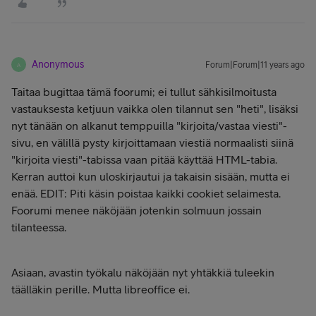
Anonymous
Forum|Forum|11 years ago
A
Taitaa bugittaa tämä foorumi; ei tullut sähkisilmoitusta
vastauksesta ketjuun vaikka olen tilannut sen "heti", lisäksi
nyt tänään on alkanut temppuilla "kirjoita/vastaa viesti"-
sivu, en välillä pysty kirjoittamaan viestiä normaalisti siinä
"kirjoita viesti"-tabissa vaan pitää käyttää HTML-tabia.
Kerran auttoi kun uloskirjautui ja takaisin sisään, mutta ei
enää. EDIT: Piti käsin poistaa kaikki cookiet selaimesta.
Foorumi menee näköjään jotenkin solmuun jossain
tilanteessa.
Asiaan, avastin työkalu näköjään nyt yhtäkkiä tuleekin
täälläkin perille. Mutta libreoffice ei.