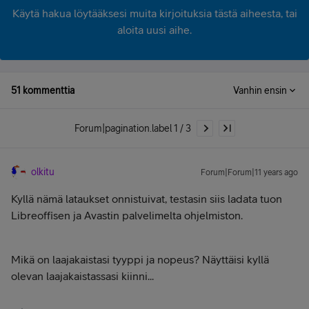
Käytä hakua löytääksesi muita kirjoituksia tästä aiheesta, tai
aloita uusi aihe.
51 kommenttia
Vanhin ensin
Forum|pagination.label 1 / 3
olkitu
Forum|Forum|11 years ago
Kyllä nämä lataukset onnistuivat, testasin siis ladata tuon
Libreoffisen ja Avastin palvelimelta ohjelmiston.
Mikä on laajakaistasi tyyppi ja nopeus? Näyttäisi kyllä
olevan laajakaistassasi kiinni...