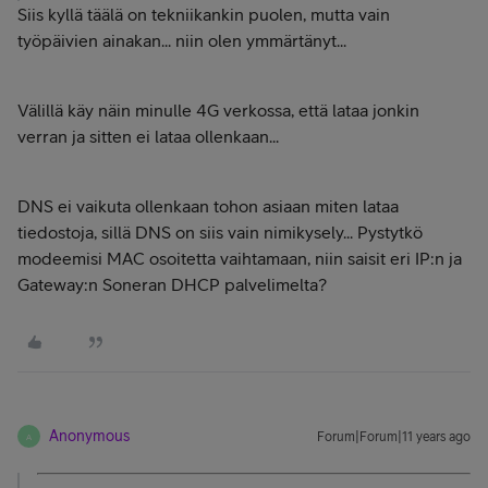
Siis kyllä täälä on tekniikankin puolen, mutta vain
työpäivien ainakan... niin olen ymmärtänyt...
Välillä käy näin minulle 4G verkossa, että lataa jonkin
verran ja sitten ei lataa ollenkaan...
DNS ei vaikuta ollenkaan tohon asiaan miten lataa
tiedostoja, sillä DNS on siis vain nimikysely... Pystytkö
modeemisi MAC osoitetta vaihtamaan, niin saisit eri IP:n ja
Gateway:n Soneran DHCP palvelimelta?
Anonymous
Forum|Forum|11 years ago
A