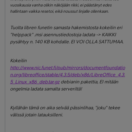
vuosikausia vanha olikin näköjään rikki, ei päästänyt edes
hallintaan vaikka resetoi, eikä noussut linjalle ollenkaan.
Tuolta libren funetin samasta hakemistosta kokeilin eri
"helppack" .msi asennustiedostoja ladata -> KAIKKI
pysähtyy n. 140 KB kohdalle. EI VOI OLLA SATTUMAA.
Kokeilin
http://www.nic.funet.fi/pub/mirrors/documentfoundatio
n.org/libreoffice/stable/4.3.5/deb/x86/LibreOffice_4.3.
5_Linux_x86_deb.tar.gz
debianin pakettia, EI mitään
ongelmia ladata samalta serveriltä!
Kyllähän tämä on aika selvää pässinlihaa, "joku" tekee
välissä jotain latauksilleni.