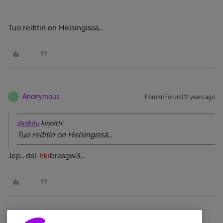
Tuo reititin on Helsingissä...
Anonymous
Forum|Forum|11 years ago
A
@olkitu
kirjoitti:
Tuo reititin on Helsingissä...
Jep.. dsl-
hki
brasgw3...