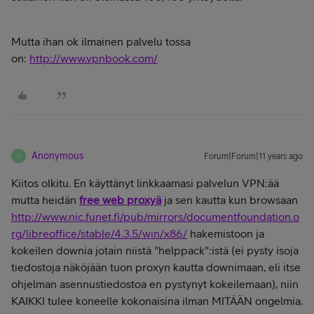
Mutta ihan ok ilmainen palvelu tossa
on:
http://www.vpnbook.com/
Anonymous
Forum|Forum|11 years ago
A
Kiitos olkitu. En käyttänyt linkkaamasi palvelun VPN:ää
mutta heidän
free web proxyä
ja sen kautta kun browsaan
http://www.nic.funet.fi/pub/mirrors/documentfoundation.o
rg/libreoffice/stable/4.3.5/win/x86/
hakemistoon ja
kokeilen downia jotain niistä "helppack":istä (ei pysty isoja
tiedostoja näköjään tuon proxyn kautta downimaan, eli itse
ohjelman asennustiedostoa en pystynyt kokeilemaan), niin
KAIKKI tulee koneelle kokonaisina ilman MITÄÄN ongelmia.