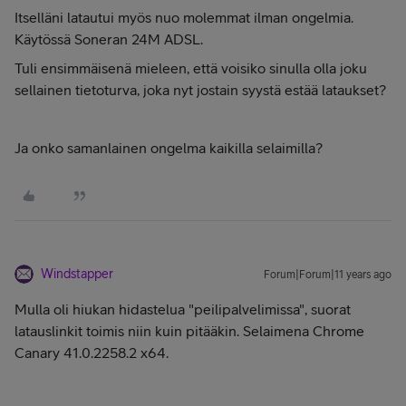
Itselläni latautui myös nuo molemmat ilman ongelmia.
Käytössä Soneran 24M ADSL.
Tuli ensimmäisenä mieleen, että voisiko sinulla olla joku
sellainen tietoturva, joka nyt jostain syystä estää lataukset?
Ja onko samanlainen ongelma kaikilla selaimilla?
Windstapper
Forum|Forum|11 years ago
Mulla oli hiukan hidastelua "peilipalvelimissa", suorat
latauslinkit toimis niin kuin pitääkin. Selaimena Chrome
Canary
41.0.2258.2 x64.