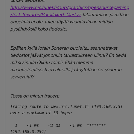
tämän tiedoston:
http://www.nic.funet.fi/pub/graphics/opensourcegaming
/test_textures/Parallaxed_Qarl.7z
latautumaan ja mitään
ongelmia ei ole, tulee täyttä vauhtia ilman mitään
pysähdyksiä koko tiedosto.
Epäilen kyllä jotain Soneran puolelta.. asennettavat
tiedostot jäävät johonkin tarkastukseen kiinni? En tiedä
miksi sinulla Olkitu toimii. Ehkä olemme
maantieteellisesti eri alueilla ja käytetään eri soneran
servereitä?
Tossa on minun tracert:
Tracing route to www.nic.funet.fi [193.166.3.3]

over a maximum of 30 hops:

  1    <1 ms    <1 ms    <1 ms  ******** 
[192.168.0.254]
