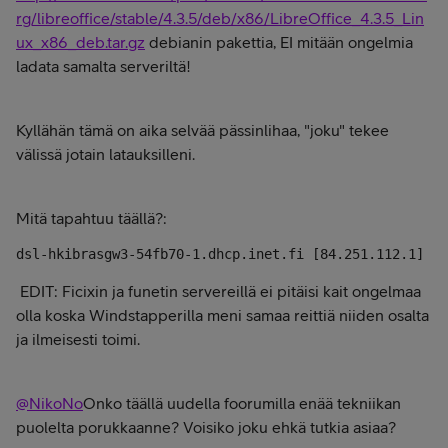
rg/libreoffice/stable/4.3.5/deb/x86/LibreOffice_4.3.5_Lin
ux_x86_deb.tar.gz
debianin pakettia, EI mitään ongelmia
ladata samalta serveriltä!
Kyllähän tämä on aika selvää pässinlihaa, "joku" tekee
välissä jotain latauksilleni.
Mitä tapahtuu täällä?:
dsl-hkibrasgw3-54fb70-1.dhcp.inet.fi [84.251.112.1]
EDIT: Ficixin ja funetin servereillä ei pitäisi kait ongelmaa
olla koska Windstapperilla meni samaa reittiä niiden osalta
ja ilmeisesti toimi.
@NikoNo
Onko täällä uudella foorumilla enää tekniikan
puolelta porukkaanne? Voisiko joku ehkä tutkia asiaa?