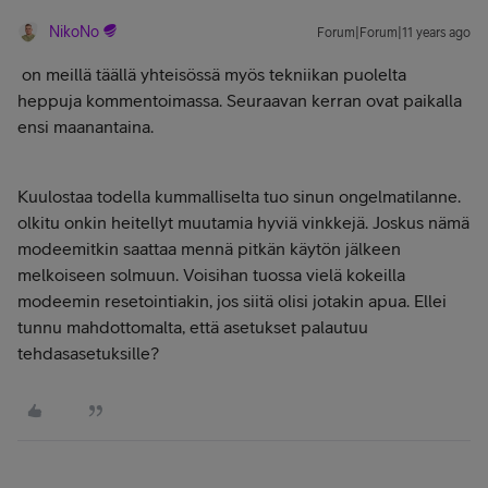
NikoNo
Forum|Forum|11 years ago
on meillä täällä yhteisössä myös tekniikan puolelta
heppuja kommentoimassa. Seuraavan kerran ovat paikalla
ensi maanantaina.
Kuulostaa todella kummalliselta tuo sinun ongelmatilanne.
olkitu onkin heitellyt muutamia hyviä vinkkejä. Joskus nämä
modeemitkin saattaa mennä pitkän käytön jälkeen
melkoiseen solmuun. Voisihan tuossa vielä kokeilla
modeemin resetointiakin, jos siitä olisi jotakin apua. Ellei
tunnu mahdottomalta, että asetukset palautuu
tehdasasetuksille?