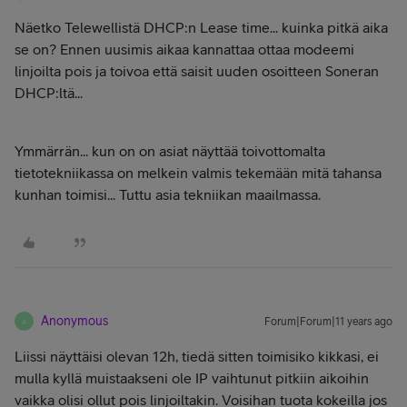
Näetko Telewellistä DHCP:n Lease time... kuinka pitkä aika
se on? Ennen uusimis aikaa kannattaa ottaa modeemi
linjoilta pois ja toivoa että saisit uuden osoitteen Soneran
DHCP:ltä...
Ymmärrän... kun on on asiat näyttää toivottomalta
tietotekniikassa on melkein valmis tekemään mitä tahansa
kunhan toimisi... Tuttu asia tekniikan maailmassa.
Anonymous
Forum|Forum|11 years ago
A
Liissi näyttäisi olevan 12h, tiedä sitten toimisiko kikkasi, ei
mulla kyllä muistaakseni ole IP vaihtunut pitkiin aikoihin
vaikka olisi ollut pois linjoiltakin. Voisihan tuota kokeilla jos