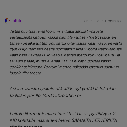
olkitu
Forum|Forum|11 years ago
Taitaa bugittaa tämä foorumi; ei tullut sähkisilmoitusta
vastauksesta ketjuun vaikka olen tilannut sen "heti", lisäksi nyt
tänään on alkanut temppuilla "kirjoita/vastaa viesti"-sivu, en välillä
pysty kirjoittamaan viestiä normaalisti siinä "kirjoita viesti"-tabissa
vaan pitää käyttää HTML-tabia. Kerran auttoi kun uloskirjautui ja
takaisin sisään, mutta ei enää. EDIT: Piti käsin poistaa kaikki
cookiet selaimesta. Foorumi menee näköjään jotenkin solmuun
jossain tilanteessa.
Asiaan, avastin työkalu näköjään nyt yhtäkkiä tuleekin
täälläkin perille. Mutta libreoffice ei.
Laitoin libren tulemaan funet.fi:stä ja se pysähtyy n. 2
MB kohdalle taas, sitten laitoin SAMALTA SERVERILTÄ