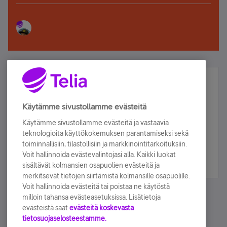
Älä jää paitsi – osallistu ja voita!
Tilaa Telian uutiskirje ja olet mukana arvonnassa.
Käytämme sivustollamme evästeitä
Samalla saat parhaat asiakasedut suoraan
Käytämme sivustollamme evästeitä ja vastaavia
sähköpostiisi.
teknologioita käyttökokemuksen parantamiseksi sekä
toiminnallisiin, tilastollisiin ja markkinointitarkoituksiin.
Voit hallinnoida evästevalintojasi alla. Kaikki luokat
Tilaa nyt
sisältävät kolmansien osapuolien evästeitä ja
merkitsevät tietojen siirtämistä kolmansille osapuolille.
Voit hallinnoida evästeitä tai poistaa ne käytöstä
milloin tahansa evästeasetuksissa. Lisätietoja
evästeistä saat
evästeitä koskevasta
tietosuojaselosteestamme.