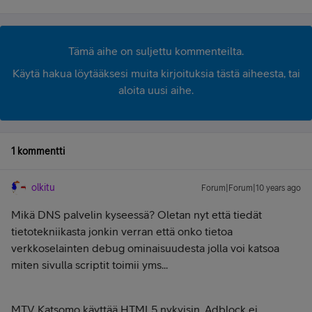
Tämä aihe on suljettu kommenteilta.
Käytä hakua löytääksesi muita kirjoituksia tästä aiheesta, tai
aloita uusi aihe.
1 kommentti
olkitu
Forum|Forum|10 years ago
Mikä DNS palvelin kyseessä? Oletan nyt että tiedät
tietotekniikasta jonkin verran että onko tietoa
verkkoselainten debug ominaisuudesta jolla voi katsoa
miten sivulla scriptit toimii yms...
MTV Katsomo käyttää HTML5 nykyisin. Adblock ei