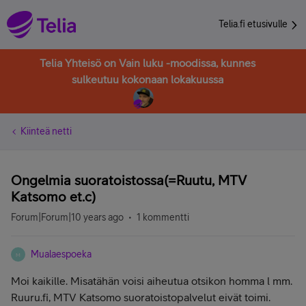
Telia.fi etusivulle
Telia Yhteisö on Vain luku -moodissa, kunnes
sulkeutuu kokonaan lokakuussa
Kiinteä netti
Ongelmia suoratoistossa(=Ruutu, MTV
Katsomo et.c)
Forum|Forum|10 years ago
1 kommentti
Mualaespoeka
M
Moi kaikille. Misatähän voisi aiheutua otsikon homma l mm.
Ruuru.fi, MTV Katsomo suoratoistopalvelut eivät toimi.