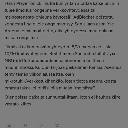
Flash Player on ok, mutta kun yritän aloittaa katselun, niin
tulee ilmoitus "ongelma verkkoyhteydessä tai
mainostenesto-ohjelma käytössä". AdBlocker poistettu
koneesta l. se ei ole ongelman syy. Sen sijaan esim. Yle-
Areena toimii moitteetta, eikä yhteydessä muutenkaan
mitään ongelmia.
Tämä alkoi kun päivitin yhteyden 8/½ megan adsl:stä
10/10 kuituyhteyteen. Reitittimenä Soneralta tullut Zyxel
NBG-6616, kuitumuuntimena Soneran toimittama
muunninboksi. Kuidun tarjoaa paikallinen toimija. Asennus
tehty tämän viikon alussa itse, olen
mikrotuki-/verkkotukihenkilö, joten tietoa asennuksesta
omasta takaa, ei pitäisi olla mitään "metsässä".
Olenpoissa paikalta sunnuntai-iltaan, joten ei kauhea kiire
vastata, kiitos