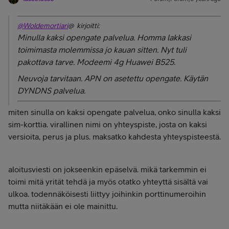
@Woldemortiari
@ kirjoitti:
Minulla kaksi opengate palvelua. Homma lakkasi
toimimasta molemmissa jo kauan sitten. Nyt tuli
pakottava tarve. Modeemi 4g Huawei B525.
Neuvoja tarvitaan. APN on asetettu opengate. Käytän
DYNDNS palvelua.
miten sinulla on kaksi opengate palvelua, onko sinulla kaksi
sim-korttia. virallinen nimi on yhteyspiste, josta on kaksi
versioita, perus ja plus. maksatko kahdesta yhteyspisteestä.
aloitusviesti on jokseenkin epäselvä. mikä tarkemmin ei
toimi mitä yrität tehdä ja myös otatko yhteyttä sisältä vai
ulkoa. todennäköisesti liittyy joihinkin porttinumeroihin
mutta niitäkään ei ole mainittu.