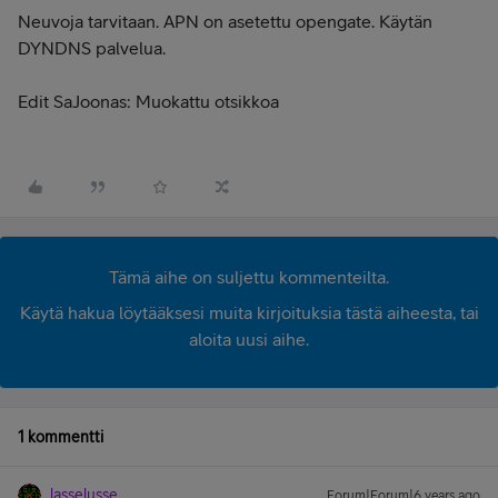
Neuvoja tarvitaan. APN on asetettu opengate. Käytän
DYNDNS palvelua.
Edit SaJoonas: Muokattu otsikkoa
Tämä aihe on suljettu kommenteilta.
Käytä hakua löytääksesi muita kirjoituksia tästä aiheesta, tai
aloita uusi aihe.
1 kommentti
lasselusse
Forum|Forum|6 years ago