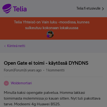
Telia.fi etusivulle
Telia Yhteisö on Vain luku -moodissa, kunnes
sulkeutuu kokonaan lokakuussa
Kiinteä netti
Open Gate ei toimi - käytössä DYNDNS
Forum|Forum|6 years ago
1 kommentti
Woldemortiari
W
Minulla kaksi opengate palvelua. Homma lakkasi
toimimasta molemmissa jo kauan sitten. Nyt tuli pakottava
tarve. Modeemi 4g Huawei B525.