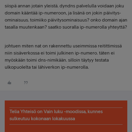
siispä annan jotain yleistä. dyndns palvelulla voidaan joku
domain kääntää ip-numeroon, ja lisänä on jokin päivitys-
ominaisuus. toimiiko päivitysominaisuus? onko domain ajan
tasalla muutenkaan? saatko suoralla ip-numerolla yhteyttä?
johtuen miten nat on rakennettu useimmissa reitittimissä
niin sisäverkossa ei toimi julkinen ip-numero. täten ei
myöskään toimi dns-nimikään. silloin täytyy testata
ulkopuolelta tai lähiverkon ip-numerolla.
Telia Yhteisö on Vain luku -moodissa, kunnes
sulkeutuu kokonaan lokakuussa