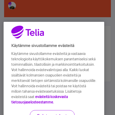
Älä jää paitsi – osallistu ja voita!
Tilaa Telian uutiskirje ja olet mukana arvonnassa.
Käytämme sivustollamme evästeitä
Samalla saat parhaat asiakasedut suoraan
Käytämme sivustollamme evästeitä ja vastaavia
sähköpostiisi.
teknologioita käyttökokemuksen parantamiseksi sekä
toiminnallisiin, tilastollisiin ja markkinointitarkoituksiin.
Voit hallinnoida evästevalintojasi alla. Kaikki luokat
Tilaa nyt
sisältävät kolmansien osapuolien evästeitä ja
merkitsevät tietojen siirtämistä kolmansille osapuolille.
Voit hallinnoida evästeitä tai poistaa ne käytöstä
milloin tahansa evästeasetuksissa. Lisätietoja
evästeistä saat
evästeitä koskevasta
tietosuojaselosteestamme.
Käyttöehdot
Accessibility statement