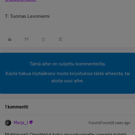
T: Tuomas Levoniemi
Tämä aihe on suljettu kommenteilta.
Käytä hakua löytääksesi muita kirjoituksia tästä aiheesta, tai
aloita uusi aihe.
1 kommentti
Merja_J
Forum|Forum|8 years ago
Mahtavaa!! Onnittelut koko osuuskunnalle upeasta työstä.