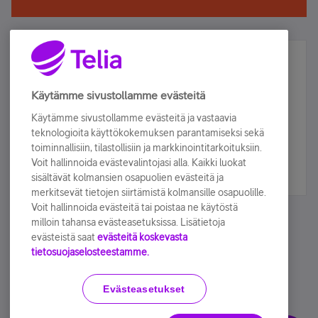
Älä jää paitsi – osallistu ja voita!
Tilaa Telian uutiskirje ja olet mukana arvonnassa.
Käytämme sivustollamme evästeitä
Samalla saat parhaat asiakasedut suoraan
Käytämme sivustollamme evästeitä ja vastaavia
sähköpostiisi.
teknologioita käyttökokemuksen parantamiseksi sekä
toiminnallisiin, tilastollisiin ja markkinointitarkoituksiin.
Voit hallinnoida evästevalintojasi alla. Kaikki luokat
Tilaa nyt
sisältävät kolmansien osapuolien evästeitä ja
merkitsevät tietojen siirtämistä kolmansille osapuolille.
Voit hallinnoida evästeitä tai poistaa ne käytöstä
milloin tahansa evästeasetuksissa. Lisätietoja
evästeistä saat
evästeitä koskevasta
tietosuojaselosteestamme.
Käyttöehdot
Accessibility statement
Evästeasetukset