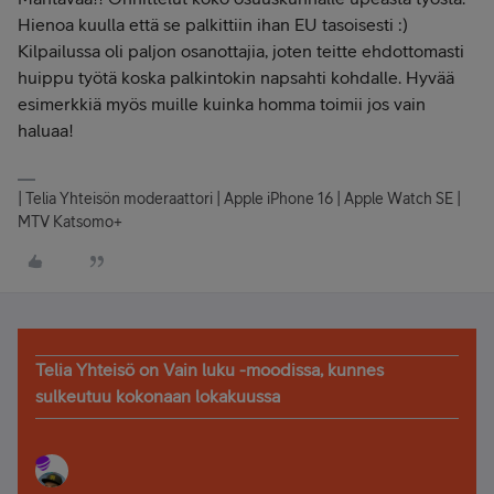
Hienoa kuulla että se palkittiin ihan EU tasoisesti :)
Kilpailussa oli paljon osanottajia, joten teitte ehdottomasti
huippu työtä koska palkintokin napsahti kohdalle. Hyvää
esimerkkiä myös muille kuinka homma toimii jos vain
haluaa!
| Telia Yhteisön moderaattori | Apple iPhone 16 | Apple Watch SE |
MTV Katsomo+
Telia Yhteisö on Vain luku -moodissa, kunnes
sulkeutuu kokonaan lokakuussa