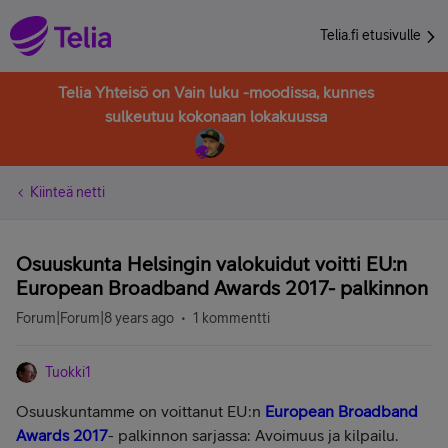
Telia.fi etusivulle
Telia Yhteisö on Vain luku -moodissa, kunnes
sulkeutuu kokonaan lokakuussa
Kiinteä netti
Osuuskunta Helsingin valokuidut voitti EU:n
European Broadband Awards 2017- palkinnon
Forum|Forum|8 years ago
1 kommentti
Tuokki1
Osuuskuntamme on voittanut EU:n
European Broadband
Awards 2017
- palkinnon sarjassa: Avoimuus ja kilpailu.