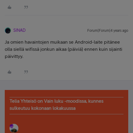
SINAD
Forum|Forum|4 years ago
Ja omien havaintojen muikaan se Android-laite pitänee
olla siellä wifissä jonkun aikaa (päiviä) ennen kuin sijainti
päivittyy.
Telia Yhteisö on Vain luku -moodissa, kunnes
sulkeutuu kokonaan lokakuussa