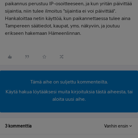
paikannus perustuu IP-osoitteeseen, ja kun yritän päivittää
sijaintia, niin tulee ilmoitus "sijaintia ei voi päivittää".
Hankaloittaa netin käyttöä, kun paikannettaessa tulee aina
Tampereen säätiedot, kaupat, yms. näkyviin, ja joutuu
erikseen hakemaan Hämeenlinnan.
Tämä aihe on suljettu kommenteilta.
Käytä hakua löytääksesi muita kirjoituksia tästä aiheesta, tai
aloita uusi aihe.
3 kommenttia
Vanhin ensin