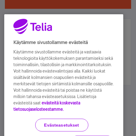
Älä jää paitsi – osallistu ja voita!
Tilaa Telian uutiskirje ja olet mukana arvonnassa.
Käytämme sivustollamme evästeitä
Samalla saat parhaat asiakasedut suoraan
Käytämme sivustollamme evästeitä ja vastaavia
sähköpostiisi.
teknologioita käyttökokemuksen parantamiseksi sekä
toiminnallisiin, tilastollisiin ja markkinointitarkoituksiin.
Voit hallinnoida evästevalintojasi alla. Kaikki luokat
Tilaa nyt
sisältävät kolmansien osapuolien evästeitä ja
merkitsevät tietojen siirtämistä kolmansille osapuolille.
Voit hallinnoida evästeitä tai poistaa ne käytöstä
milloin tahansa evästeasetuksissa. Lisätietoja
evästeistä saat
evästeitä koskevasta
tietosuojaselosteestamme.
Käyttöehdot
Accessibility statement
Evästeasetukset