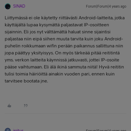
SINAD
Forum|Forum|4 years ago
Liittymässä ei ole käytetty riittävästi Android-laitteita, jotka
käyttäjältä lupaa kysymättä paljastavat IP-osoitteen
sijainnin. Eli jos nyt välttämättä haluat sinne sijaintisi
paljastaa niin eipä siihen muuta tarvita kuin joku Android-
puhelin roikkumaan wifin perään paikannus sallittuna niin
jopa päättyy yksityisyys. On myös tärkeää pitää reititintä
yms. verkon laitteita käynnissä jatkuvasti, jottei IP-osoite
pääse vaihtumaan. Eli älä ikinä sammuta niitä! Hyvä reititin
tulisi toimia häiriöittä ainakin vuoden pari, ennen kuin
tarvitsee bootata jne.
irritus