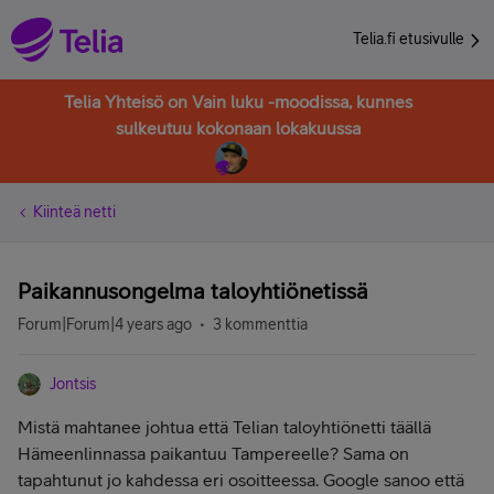
Telia.fi etusivulle
Telia Yhteisö on Vain luku -moodissa, kunnes
sulkeutuu kokonaan lokakuussa
Kiinteä netti
Paikannusongelma taloyhtiönetissä
Forum|Forum|4 years ago
3 kommenttia
Jontsis
Mistä mahtanee johtua että Telian taloyhtiönetti täällä
Hämeenlinnassa paikantuu Tampereelle? Sama on
tapahtunut jo kahdessa eri osoitteessa. Google sanoo että