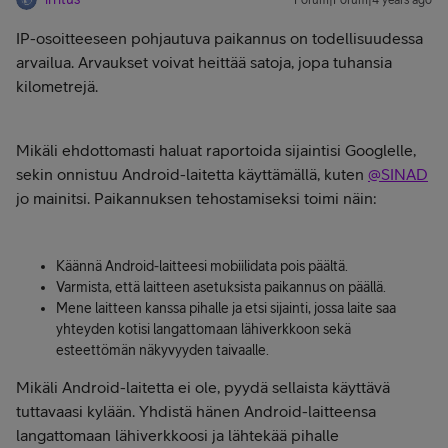
Forum|Forum|4 years ago
IP-osoitteeseen pohjautuva paikannus on todellisuudessa
arvailua. Arvaukset voivat heittää satoja, jopa tuhansia
kilometrejä.
Mikäli ehdottomasti haluat raportoida sijaintisi Googlelle,
sekin onnistuu Android-laitetta käyttämällä, kuten
@SINAD
jo mainitsi. Paikannuksen tehostamiseksi toimi näin:
Käännä Android-laitteesi mobiilidata pois päältä.
Varmista, että laitteen asetuksista paikannus on päällä.
Mene laitteen kanssa pihalle ja etsi sijainti, jossa laite saa
yhteyden kotisi langattomaan lähiverkkoon sekä
esteettömän näkyvyyden taivaalle.
Mikäli Android-laitetta ei ole, pyydä sellaista käyttävä
tuttavaasi kylään. Yhdistä hänen Android-laitteensa
langattomaan lähiverkkoosi ja lähtekää pihalle