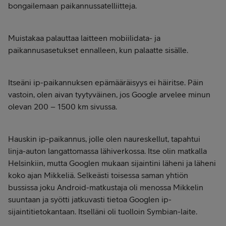
bongailemaan paikannussatelliitteja.
Muistakaa palauttaa laitteen mobiilidata- ja
paikannusasetukset ennalleen, kun palaatte sisälle.
Itseäni ip-paikannuksen epämääräisyys ei häiritse. Päin
vastoin, olen aivan tyytyväinen, jos Google arvelee minun
olevan 200 – 1500 km sivussa.
Hauskin ip-paikannus, jolle olen naureskellut, tapahtui
linja-auton langattomassa lähiverkossa. Itse olin matkalla
Helsinkiin, mutta Googlen mukaan sijaintini läheni ja läheni
koko ajan Mikkeliä. Selkeästi toisessa saman yhtiön
bussissa joku Android-matkustaja oli menossa Mikkelin
suuntaan ja syötti jatkuvasti tietoa Googlen ip-
sijaintitietokantaan. Itselläni oli tuolloin Symbian-laite.