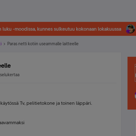
in luku -moodissa, kunnes sulkeutuu kokonaan lokakuussa
i
Paras netti kotiin useammalle laitteelle
eelle
tselukertaa
 käytössä Tv, pelitietokone ja toinen läppäri.
vaavammaksi