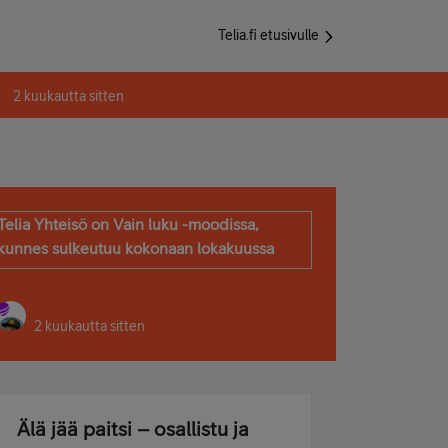
Telia.fi etusivulle
2 kuukautta sitten
Telia Yhteisö on Vain luku -moodissa,
kunnes sulkeutuu kokonaan lokakuussa
2 kuukautta sitten
Älä jää paitsi – osallistu ja