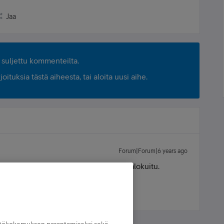
Jaa
suljettu kommenteilta.
ituksia tästä aiheesta, tai aloita uusi aihe.
Forum|Forum|6 years ago
n "paras", niin ainoa vaihtoehto on valokuitu.