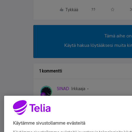
Tykkää
Tämä aihe on 
Käytä hakua löytääksesi muita kirjo
1 kommentti
SINAD
Irkkaaja
Tämä on helppo! Koska mainitsit sana
+4
Tykkää
Käytämme sivustollamme evästeitä