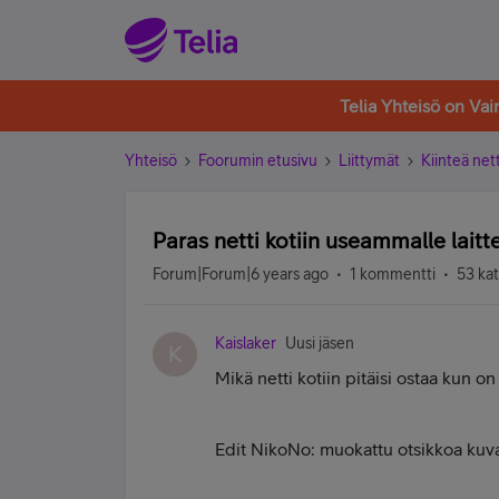
Telia Yhteisö on Va
Yhteisö
Foorumin etusivu
Liittymät
Kiinteä nett
Paras netti kotiin useammalle laitt
Forum|Forum|6 years ago
1 kommentti
53 ka
Kaislaker
Uusi jäsen
K
Mikä netti kotiin pitäisi ostaa kun on
Edit NikoNo: muokattu otsikkoa ku