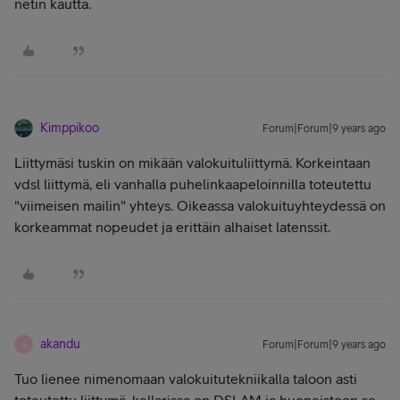
netin kautta.
Kimppikoo
Forum|Forum|9 years ago
Liittymäsi tuskin on mikään valokuituliittymä. Korkeintaan
vdsl liittymä, eli vanhalla puhelinkaapeloinnilla toteutettu
"viimeisen mailin" yhteys. Oikeassa valokuituyhteydessä on
korkeammat nopeudet ja erittäin alhaiset latenssit.
akandu
Forum|Forum|9 years ago
A
Tuo lienee nimenomaan valokuitutekniikalla taloon asti