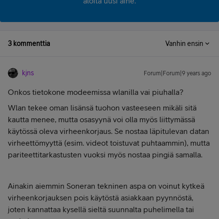
aloita uusi aihe.
3 kommenttia
Vanhin ensin
kjns
Forum|Forum|9 years ago
Onkos tietokone modeemissa wlanilla vai piuhalla?
Wlan tekee oman lisänsä tuohon vasteeseen mikäli sitä
kautta menee, mutta osasyynä voi olla myös liittymässä
käytössä oleva virheenkorjaus. Se nostaa läpitulevan datan
virheettömyyttä (esim. videot toistuvat puhtaammin), mutta
pariteettitarkastusten vuoksi myös nostaa pingiä samalla.
Ainakin aiemmin Soneran tekninen aspa on voinut kytkeä
virheenkorjauksen pois käytöstä asiakkaan pyynnöstä,
joten kannattaa kysellä sieltä suunnalta puhelimella tai