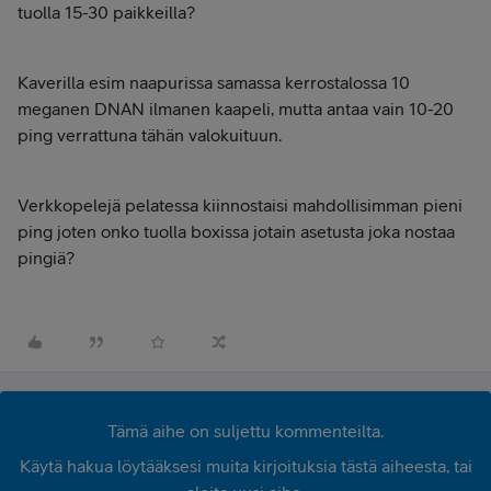
tuolla 15-30 paikkeilla?
Kaverilla esim naapurissa samassa kerrostalossa 10
meganen DNAN ilmanen kaapeli, mutta antaa vain 10-20
ping verrattuna tähän valokuituun.
Verkkopelejä pelatessa kiinnostaisi mahdollisimman pieni
ping joten onko tuolla boxissa jotain asetusta joka nostaa
pingiä?
Tämä aihe on suljettu kommenteilta.
Käytä hakua löytääksesi muita kirjoituksia tästä aiheesta, tai