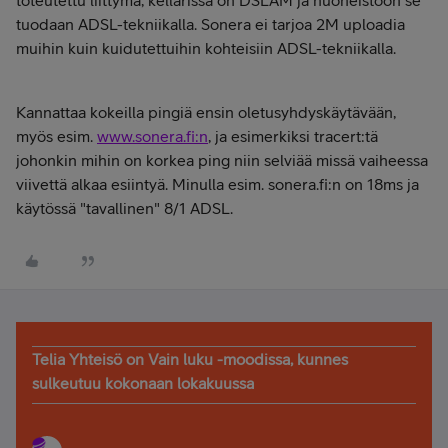
toteutettu liittymä, kellarissa on DSLAM ja huoneistoon se
tuodaan ADSL-tekniikalla. Sonera ei tarjoa 2M uploadia
muihin kuin kuidutettuihin kohteisiin ADSL-tekniikalla.
Kannattaa kokeilla pingiä ensin oletusyhdyskäytävään,
myös esim.
www.sonera.fi:n
, ja esimerkiksi tracert:tä
johonkin mihin on korkea ping niin selviää missä vaiheessa
viivettä alkaa esiintyä. Minulla esim. sonera.fi:n on 18ms ja
käytössä "tavallinen" 8/1 ADSL.
Telia Yhteisö on Vain luku -moodissa, kunnes
sulkeutuu kokonaan lokakuussa