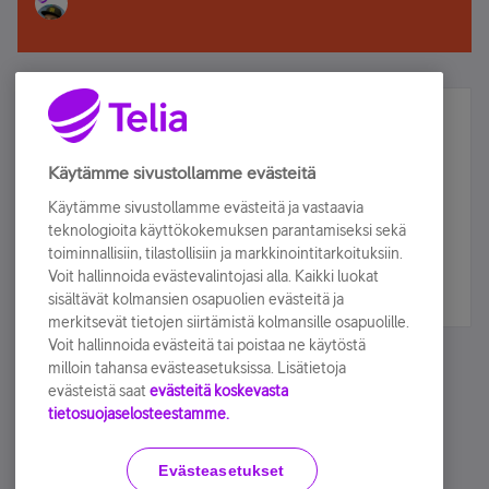
Älä jää paitsi – osallistu ja voita!
Tilaa Telian uutiskirje ja olet mukana arvonnassa.
Käytämme sivustollamme evästeitä
Samalla saat parhaat asiakasedut suoraan
Käytämme sivustollamme evästeitä ja vastaavia
sähköpostiisi.
teknologioita käyttökokemuksen parantamiseksi sekä
toiminnallisiin, tilastollisiin ja markkinointitarkoituksiin.
Voit hallinnoida evästevalintojasi alla. Kaikki luokat
Tilaa nyt
sisältävät kolmansien osapuolien evästeitä ja
merkitsevät tietojen siirtämistä kolmansille osapuolille.
Voit hallinnoida evästeitä tai poistaa ne käytöstä
milloin tahansa evästeasetuksissa. Lisätietoja
evästeistä saat
evästeitä koskevasta
tietosuojaselosteestamme.
Käyttöehdot
Accessibility statement
Evästeasetukset