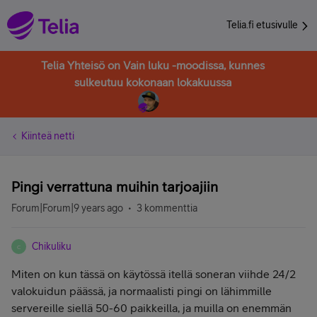
Telia.fi etusivulle
Telia Yhteisö on Vain luku -moodissa, kunnes
sulkeutuu kokonaan lokakuussa
Kiinteä netti
Pingi verrattuna muihin tarjoajiin
Forum|Forum|9 years ago
3 kommenttia
Chikuliku
C
Miten on kun tässä on käytössä itellä soneran viihde 24/2
valokuidun päässä, ja normaalisti pingi on lähimmille
servereille siellä 50-60 paikkeilla, ja muilla on enemmän