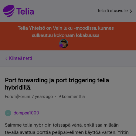
Telia.fi etusivulle
Telia Yhteisö on Vain luku -moodissa, kunnes
sulkeutuu kokonaan lokakuussa
Kiinteä netti
Port forwarding ja port triggering telia
hybridillä.
Forum|Forum|7 years ago
9 kommenttia
domppa1000
D
Saimme telia hybridin toissapäivänä, enkä saa millään
tavalla avattua porttia pelipalvelimen käyttöä varten. Yritin