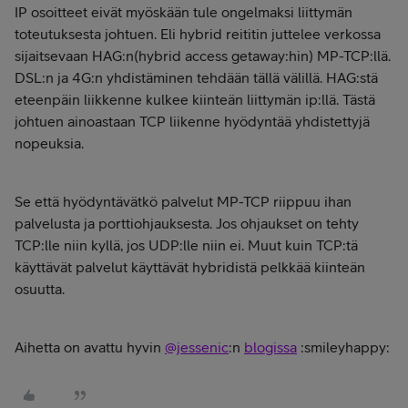
IP osoitteet eivät myöskään tule ongelmaksi liittymän
toteutuksesta johtuen. Eli hybrid reititin juttelee verkossa
sijaitsevaan HAG:n(hybrid access getaway:hin) MP-TCP:llä.
DSL:n ja 4G:n yhdistäminen tehdään tällä välillä. HAG:stä
eteenpäin liikkenne kulkee kiinteän liittymän ip:llä. Tästä
johtuen ainoastaan TCP liikenne hyödyntää yhdistettyjä
nopeuksia.
Se että hyödyntävätkö palvelut MP-TCP riippuu ihan
palvelusta ja porttiohjauksesta. Jos ohjaukset on tehty
TCP:lle niin kyllä, jos UDP:lle niin ei. Muut kuin TCP:tä
käyttävät palvelut käyttävät hybridistä pelkkää kiinteän
osuutta.
Aihetta on avattu hyvin
@jessenic
:n
blogissa
:smileyhappy: