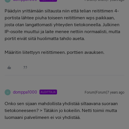
Päädyin yrittämään siltausta niin että telian reitittimen 4-
portista lähtee piuha toiseen reitittimen wps paikkaan,
josta otan langattomasti yhteyden tietokoneella. Julkinen
IP-osoite muuttui ja laite menee nettiin normaalisti, mutta
portit eivät siitä huolimatta tahdo aueta.
Määritin liitettyyn reitittimeen. porttien avauksen.
domppa1000
ALOITTAJA
Forum|Forum|7 years ago
D
Onko sen sijaan mahdollista yhdistää siltaavana suoraan
tietokoneeseen? > Tätäkin jo kokeilin. Netti toimii mutta
luomaani palvelimeen ei voi yhdistää.