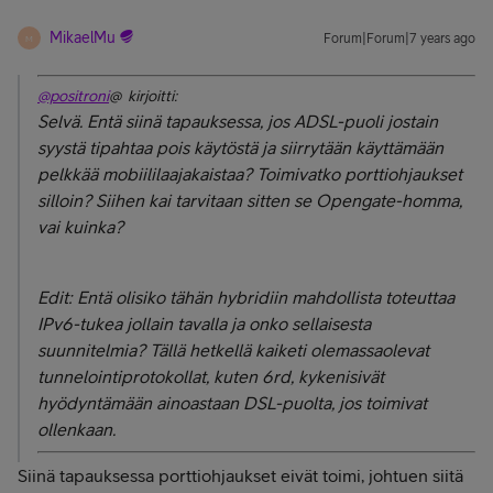
MikaelMu
Forum|Forum|7 years ago
M
@positroni
@ kirjoitti:
Selvä. Entä siinä tapauksessa, jos ADSL-puoli jostain
syystä tipahtaa pois käytöstä ja siirrytään käyttämään
pelkkää mobiililaajakaistaa? Toimivatko porttiohjaukset
silloin? Siihen kai tarvitaan sitten se Opengate-homma,
vai kuinka?
Edit: Entä olisiko tähän hybridiin mahdollista toteuttaa
IPv6-tukea jollain tavalla ja onko sellaisesta
suunnitelmia? Tällä hetkellä kaiketi olemassaolevat
tunnelointiprotokollat, kuten 6rd, kykenisivät
hyödyntämään ainoastaan DSL-puolta, jos toimivat
ollenkaan.
Siinä tapauksessa porttiohjaukset eivät toimi, johtuen siitä