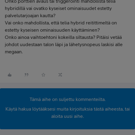
Onko porttien avaus tai triggerointi mahdollista telia
hybridillä vai ovatko kyseiset ominaisuudet estetty
palvelutarjoajan kautta?
Vai onko mahdollista, että telia hybrid reitittimeltä on
estetty kyseisen ominaisuuden käyttäminen?
Onko ainoa vaihtoehtoni kokeilla siltausta? Pitäisi vetää
johdot uudestaan talon läpi ja lähetysnopeus laskisi alle
megaan.
Tämä aihe on suljettu kommenteilta.
Käytä hakua löytääksesi muita kirjoituksia tästä aiheesta, tai
aloita uusi aihe.