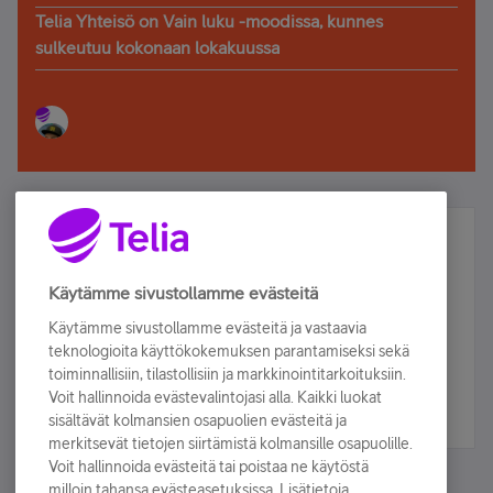
Telia Yhteisö on Vain luku -moodissa, kunnes
sulkeutuu kokonaan lokakuussa
Älä jää paitsi – osallistu ja voita!
Tilaa Telian uutiskirje ja olet mukana arvonnassa.
Käytämme sivustollamme evästeitä
Samalla saat parhaat asiakasedut suoraan
Käytämme sivustollamme evästeitä ja vastaavia
sähköpostiisi.
teknologioita käyttökokemuksen parantamiseksi sekä
toiminnallisiin, tilastollisiin ja markkinointitarkoituksiin.
Voit hallinnoida evästevalintojasi alla. Kaikki luokat
Tilaa nyt
sisältävät kolmansien osapuolien evästeitä ja
merkitsevät tietojen siirtämistä kolmansille osapuolille.
Voit hallinnoida evästeitä tai poistaa ne käytöstä
milloin tahansa evästeasetuksissa. Lisätietoja