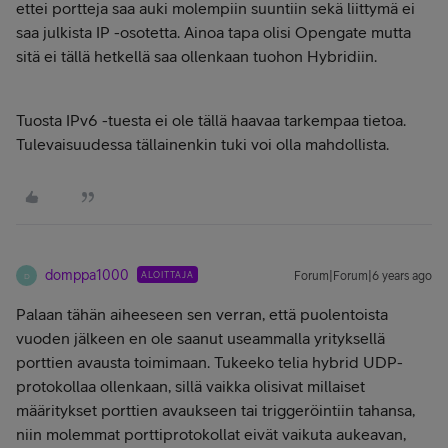
ettei portteja saa auki molempiin suuntiin sekä liittymä ei
saa julkista IP -osotetta. Ainoa tapa olisi Opengate mutta
sitä ei tällä hetkellä saa ollenkaan tuohon Hybridiin.
Tuosta IPv6 -tuesta ei ole tällä haavaa tarkempaa tietoa.
Tulevaisuudessa tällainenkin tuki voi olla mahdollista.
domppa1000
ALOITTAJA
Forum|Forum|6 years ago
D
Palaan tähän aiheeseen sen verran, että puolentoista
vuoden jälkeen en ole saanut useammalla yrityksellä
porttien avausta toimimaan. Tukeeko telia hybrid UDP-
protokollaa ollenkaan, sillä vaikka olisivat millaiset
määritykset porttien avaukseen tai triggeröintiin tahansa,
niin molemmat porttiprotokollat eivät vaikuta aukeavan,