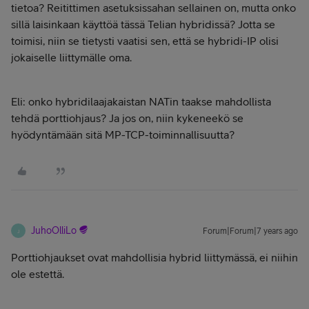
tietoa? Reitittimen asetuksissahan sellainen on, mutta onko
sillä laisinkaan käyttöä tässä Telian hybridissä? Jotta se
toimisi, niin se tietysti vaatisi sen, että se hybridi-IP olisi
jokaiselle liittymälle oma.
Eli: onko hybridilaajakaistan NATin taakse mahdollista
tehdä porttiohjaus? Ja jos on, niin kykeneekö se
hyödyntämään sitä MP-TCP-toiminnallisuutta?
JuhoOlliLo
Forum|Forum|7 years ago
J
Porttiohjaukset ovat mahdollisia hybrid liittymässä, ei niihin
ole estettä.