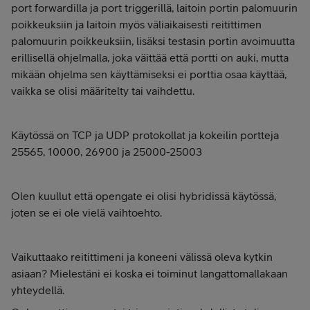
port forwardilla ja port triggerillä, laitoin portin palomuurin
poikkeuksiin ja laitoin myös väliaikaisesti reitittimen
palomuurin poikkeuksiin, lisäksi testasin portin avoimuutta
erillisellä ohjelmalla, joka väittää että portti on auki, mutta
mikään ohjelma sen käyttämiseksi ei porttia osaa käyttää,
vaikka se olisi määritelty tai vaihdettu.
Käytössä on TCP ja UDP protokollat ja kokeilin portteja
25565, 10000,
26900 ja 25000-25003
Olen kuullut että opengate ei olisi hybridissä käytössä,
joten se ei ole vielä vaihtoehto.
Vaikuttaako reitittimeni ja koneeni välissä oleva kytkin
asiaan? Mielestäni ei koska ei toiminut langattomallakaan
yhteydellä.