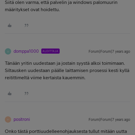
Siitä olen varma, että palvelin ja windows palomuurin
määritykset ovat hoidettu.
domppa1000
ALOITTAJA
Forum|Forum|7 years ago
D
Tänään yritin uudestaan ja jostain syystä alkoi toimimaan.
Siltausken uudestaan päälle laittamisen prosessi kesti kyllä
reitittimeltä viime kertaista kauemmin.
positroni
Forum|Forum|7 years ago
P
Onko tästä porttiuudelleenohjauksesta tullut mitään uutta