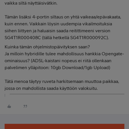
vaikka siltä näyttäisivätkin.
Tämän lisäksi 4-portin siltaus on yhtä vaikeaa/epävakaata,
kuin ennen. Vaikkain löysin uudempia vikailmoituksia
siihen liittyen ja haluaisin saada reitittimeeni version
SG4T1R000408C (tällä hetkellä SG4T1R000092C).
Kuinka tämän ohjelmistopäivityksen saan?
Ja milloin hybridille tulee mahdollisuus hankkia Opengate-
ominaisuus? (ADSL-kaistani nopeus ei riitä ollenkaan
palvelimen ylläpitoon: 10gb Download/1gb Upload)
Tätä menoa täytyy ruveta harkitsemaan muuttoa paikkaa,
jossa on mahdollista saada käyttöön valokuitu.