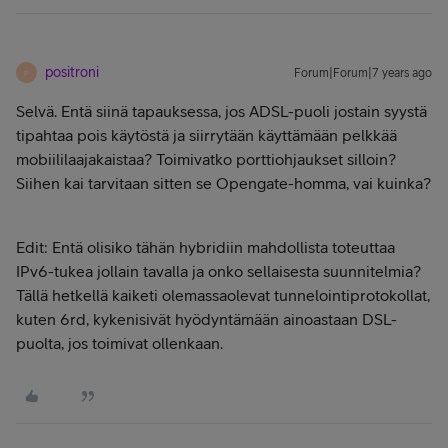
positroni
Forum|Forum|7 years ago
P
Selvä. Entä siinä tapauksessa, jos ADSL-puoli jostain syystä
tipahtaa pois käytöstä ja siirrytään käyttämään pelkkää
mobiililaajakaistaa? Toimivatko porttiohjaukset silloin?
Siihen kai tarvitaan sitten se Opengate-homma, vai kuinka?
Edit: Entä olisiko tähän hybridiin mahdollista toteuttaa
IPv6-tukea jollain tavalla ja onko sellaisesta suunnitelmia?
Tällä hetkellä kaiketi olemassaolevat tunnelointiprotokollat,
kuten 6rd, kykenisivät hyödyntämään ainoastaan DSL-
puolta, jos toimivat ollenkaan.