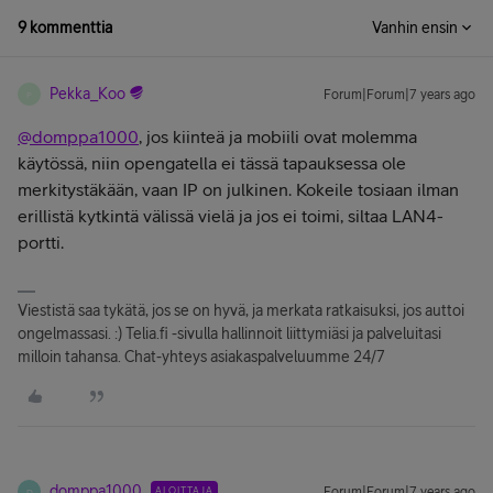
9 kommenttia
Vanhin ensin
Pekka_Koo
Forum|Forum|7 years ago
P
@domppa1000
, jos kiinteä ja mobiili ovat molemma
käytössä, niin opengatella ei tässä tapauksessa ole
merkitystäkään, vaan IP on julkinen. Kokeile tosiaan ilman
erillistä kytkintä välissä vielä ja jos ei toimi, siltaa LAN4-
portti.
Viestistä saa tykätä, jos se on hyvä, ja merkata ratkaisuksi, jos auttoi
ongelmassasi. :) Telia.fi -sivulla hallinnoit liittymiäsi ja palveluitasi
milloin tahansa. Chat-yhteys asiakaspalveluumme 24/7
domppa1000
ALOITTAJA
Forum|Forum|7 years ago
D