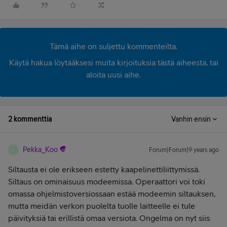
Tämä aihe on suljettu kommenteilta.
Käytä hakua löytääksesi muita kirjoituksia tästä aiheesta, tai
aloita uusi aihe.
2 kommenttia
Vanhin ensin
Pekka_Koo
Forum|Forum|9 years ago
P
Siltausta ei ole erikseen estetty kaapelinettiliittymissä.
Siltaus on ominaisuus modeemissa. Operaattori voi toki
omassa ohjelmistoversiossaan estää modeemin siltauksen,
mutta meidän verkon puolelta tuolle laitteelle ei tule
päivityksiä tai erillistä omaa versiota. Ongelma on nyt siis