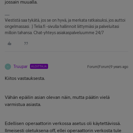
jossain muualla.
Viestistä saa tykätä, jos se on hyvä, ja merkata ratkaisuksi, jos auttoi
ongelmassasi. :) Telia.fi -sivulla hallinnoit liittymiäsi ja palveluitasi
milloin tahansa. Chat-yhteys asiakaspalveluumme 24/7
Truupar
ALOITTAJA
Forum|Forum|9 years ago
T
Kiitos vastauksesta.
Vähän epäilin asian olevan näin, mutta päätin vielä
varmistua asiasta.
Edellisen operaattorin verkossa asetus oli käytettävissä.
Ilmeisesti oletuksena off, ellei operaattorin verkosta tule