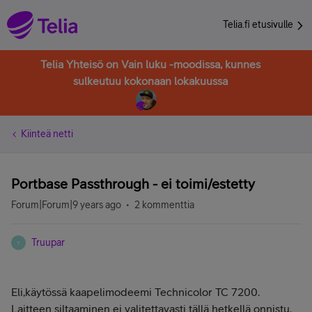
Telia.fi etusivulle
Telia Yhteisö on Vain luku -moodissa, kunnes
sulkeutuu kokonaan lokakuussa
Kiinteä netti
Portbase Passthrough - ei toimi/estetty
Forum|Forum|9 years ago
2 kommenttia
Truupar
T
Eli,käytössä kaapelimodeemi Technicolor TC 7200.
Laitteen siltaaminen ei valitettavasti tällä hetkellä onnistu.