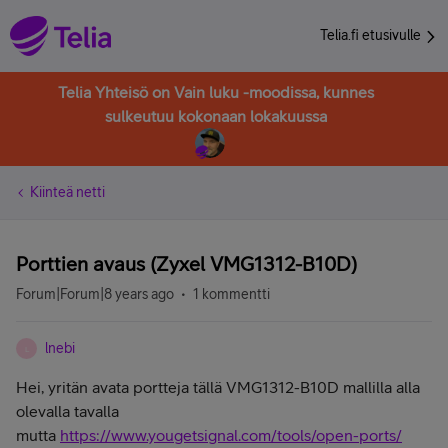
Telia.fi etusivulle
Telia Yhteisö on Vain luku -moodissa, kunnes
sulkeutuu kokonaan lokakuussa
Kiinteä netti
Porttien avaus (Zyxel VMG1312-B10D)
Forum|Forum|8 years ago
1 kommentti
lnebi
L
Hei, yritän avata portteja tällä VMG1312-B10D mallilla alla
olevalla tavalla
mutta
https://www.yougetsignal.com/tools/open-ports/