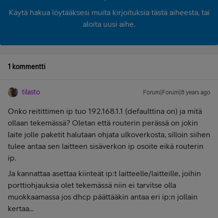
Käytä hakua löytääksesi muita kirjoituksia tästä aiheesta, tai
aloita uusi aihe.
1 kommentti
tilasto
Forum|Forum|8 years ago
Onko reitittimen ip tuo 192.168.1.1 (defaulttina on) ja mitä
ollaan tekemässä? Oletan että routerin perässä on jokin
laite jolle paketit halutaan ohjata ulkoverkosta, silloin siihen
tulee antaa sen laitteen sisäverkon ip osoite eikä routerin
ip.
Ja kannattaa asettaa kiinteät ip:t laitteelle/laitteille, joihin
porttiohjauksia olet tekemässä niin ei tarvitse olla
muokkaamassa jos dhcp päättääkin antaa eri ip:n jollain
kertaa...