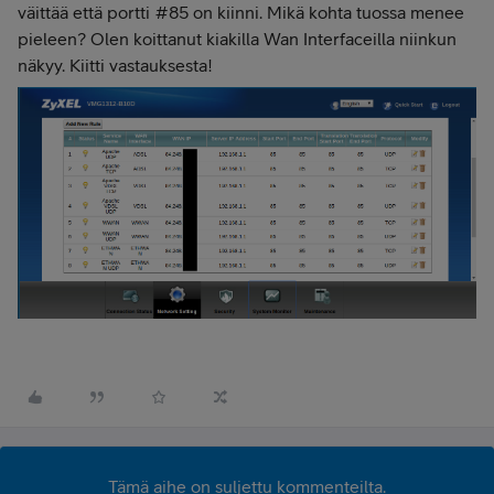
väittää että portti #85 on kiinni. Mikä kohta tuossa menee
pieleen? Olen koittanut kiakilla Wan Interfaceilla niinkun
näkyy. Kiitti vastauksesta!
Tämä aihe on suljettu kommenteilta.