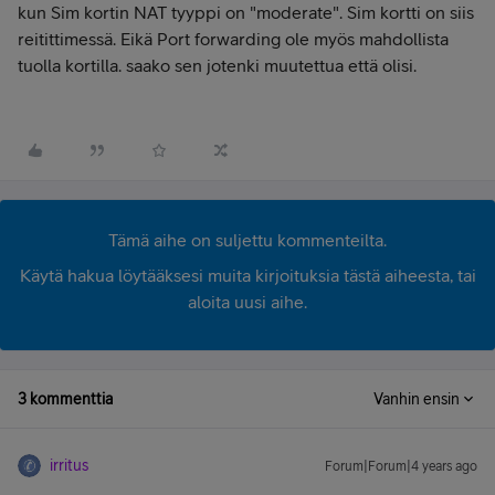
kun Sim kortin NAT tyyppi on "moderate". Sim kortti on siis
reitittimessä. Eikä Port forwarding ole myös mahdollista
tuolla kortilla. saako sen jotenki muutettua että olisi.
Tämä aihe on suljettu kommenteilta.
Käytä hakua löytääksesi muita kirjoituksia tästä aiheesta, tai
aloita uusi aihe.
3 kommenttia
Vanhin ensin
irritus
Forum|Forum|4 years ago