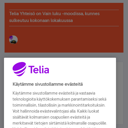
Telia Yhteisö on Vain luku -moodissa, kunnes
sulkeutuu kokonaan lokakuussa
Älä jää paitsi – osallistu ja voita!
Tilaa Telian uutiskirje ja olet mukana arvonnassa.
Käytämme sivustollamme evästeitä
Samalla saat parhaat asiakasedut suoraan
Käytämme sivustollamme evästeitä ja vastaavia
sähköpostiisi.
teknologioita käyttökokemuksen parantamiseksi sekä
toiminnallisiin, tilastollisiin ja markkinointitarkoituksiin.
Voit hallinnoida evästevalintojasi alla. Kaikki luokat
Tilaa nyt
sisältävät kolmansien osapuolien evästeitä ja
merkitsevät tietojen siirtämistä kolmansille osapuolille.