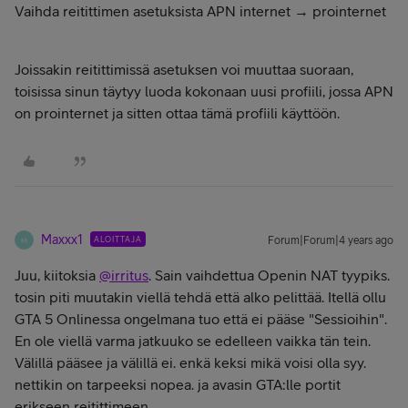
Vaihda reitittimen asetuksista APN internet → prointernet
Joissakin reitittimissä asetuksen voi muuttaa suoraan,
toisissa sinun täytyy luoda kokonaan uusi profiili, jossa APN
on prointernet ja sitten ottaa tämä profiili käyttöön.
Maxxx1
ALOITTAJA
Forum|Forum|4 years ago
M
Juu, kiitoksia
@irritus
. Sain vaihdettua Openin NAT tyypiks.
tosin piti muutakin viellä tehdä että alko pelittää. Itellä ollu
GTA 5 Onlinessa ongelmana tuo että ei pääse "Sessioihin".
En ole viellä varma jatkuuko se edelleen vaikka tän tein.
Välillä pääsee ja välillä ei. enkä keksi mikä voisi olla syy.
nettikin on tarpeeksi nopea. ja avasin GTA:lle portit
erikseen reitittimeen.