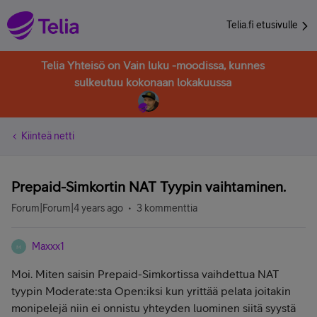
Telia.fi etusivulle
Telia Yhteisö on Vain luku -moodissa, kunnes
sulkeutuu kokonaan lokakuussa
Kiinteä netti
Prepaid-Simkortin NAT Tyypin vaihtaminen.
Forum|Forum|4 years ago
3 kommenttia
Maxxx1
M
Moi. Miten saisin Prepaid-Simkortissa vaihdettua NAT
tyypin Moderate:sta Open:iksi kun yrittää pelata joitakin
monipelejä niin ei onnistu yhteyden luominen siitä syystä