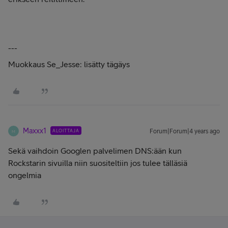
---
Muokkaus Se_Jesse: lisätty tägäys
Maxxx1
ALOITTAJA
Forum|Forum|4 years ago
M
Sekä vaihdoin Googlen palvelimen DNS:ään kun
Rockstarin sivuilla niin suositeltiin jos tulee tälläsiä
ongelmia