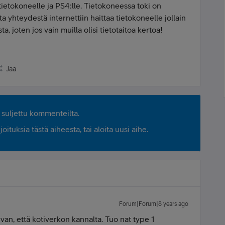
tietokoneelle ja PS4:lle. Tietokoneessa toki on
 yhteydestä internettiin haittaa tietokoneelle jollain
ta, joten jos vain muilla olisi tietotaitoa kertoa!
Jaa
suljettu kommenteilta.
ituksia tästä aiheesta, tai aloita uusi aihe.
Forum|Forum|8 years ago
turvan, että kotiverkon kannalta. Tuo nat type 1