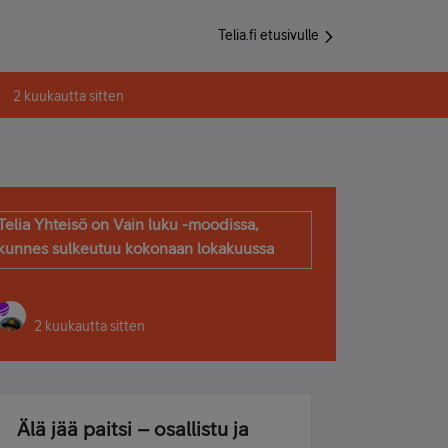
Telia.fi etusivulle
2 kuukautta sitten
Telia Yhteisö on Vain luku -moodissa,
kunnes sulkeutuu kokonaan lokakuussa
2 kuukautta sitten
Älä jää paitsi – osallistu ja