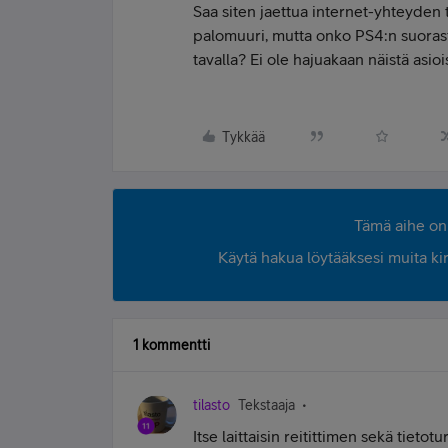
Saa siten jaettua internet-yhteyden 
palomuuri, mutta onko PS4:n suorasta
tavalla? Ei ole hajuakaan näistä asiois
Tykkää
Tämä aihe on 
Käytä hakua löytääksesi muita kirjo
1 kommentti
tilasto
Tekstaaja
Itse laittaisin reitittimen sekä tieto