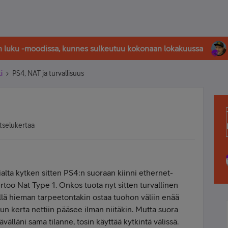
in luku -moodissa, kunnes sulkeutuu kokonaan lokakuussa
i
PS4, NAT ja turvallisuus
tselukertaa
sialta kytken sitten PS4:n suoraan kiinni ethernet-
rtoo Nat Type 1. Onkos tuota nyt sitten turvallinen
kyllä hieman tarpeetontakin ostaa tuohon väliin enää
un kerta nettiin pääsee ilman niitäkin. Mutta suora
ävälläni sama tilanne, tosin käyttää kytkintä välissä.