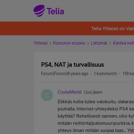
Telia Yhteisö on Va
Yhteisö
Foorumin etusivu
Liittymät
Kiinteä nett
PS4, NAT ja turvallisuus
Forum|Forum|8 years ago
1 kommentti
118 ka
CrystalWorld
Uusi jäsen
C
Elikkäs kotia tulee valokuitu, datara
piuhalla. Internet-yhteydeksi PS4 ke
käyttää? Rehellisesti sanoen, olisi 
mitään reititintä/palomuuripurkkia, k
yhteys ilman mitään suojaa taas... Yst