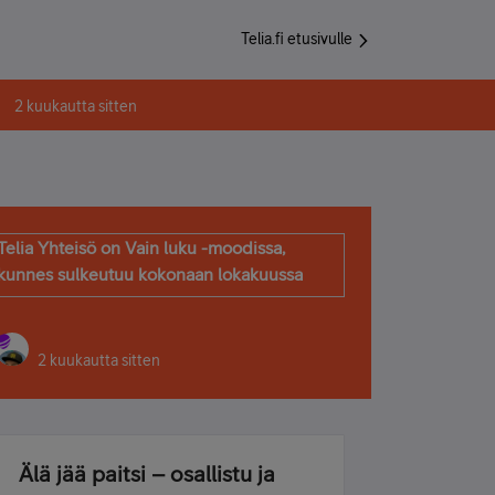
Telia.fi etusivulle
2 kuukautta sitten
Telia Yhteisö on Vain luku -moodissa,
kunnes sulkeutuu kokonaan lokakuussa
2 kuukautta sitten
Älä jää paitsi – osallistu ja