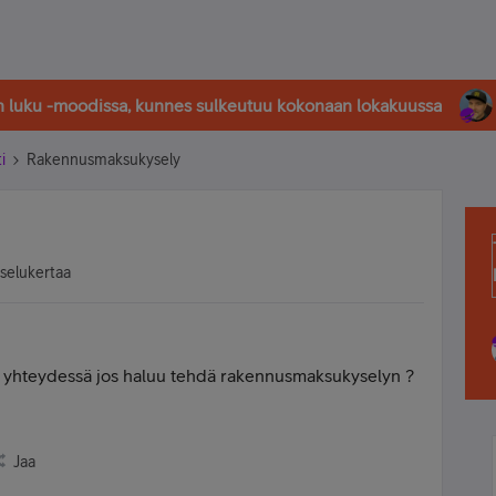
in luku -moodissa, kunnes sulkeutuu kokonaan lokakuussa
i
Rakennusmaksukysely
tselukertaa
la yhteydessä jos haluu tehdä rakennusmaksukyselyn ?
Jaa