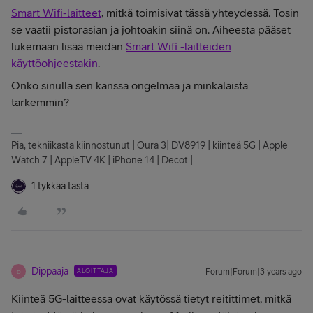
Smart Wifi-laitteet
, mitkä toimisivat tässä yhteydessä. Tosin
se vaatii pistorasian ja johtoakin siinä on. Aiheesta pääset
lukemaan lisää meidän
Smart Wifi -laitteiden
käyttöohjeestakin
.
Onko sinulla sen kanssa ongelmaa ja minkälaista
tarkemmin?
Pia, tekniikasta kiinnostunut | Oura 3| DV8919 | kiinteä 5G | Apple
Watch 7 | AppleTV 4K | iPhone 14 | Decot |
1 tykkää tästä
Dippaaja
ALOITTAJA
Forum|Forum|3 years ago
D
Kiinteä 5G-laitteessa ovat käytössä tietyt reitittimet, mitkä