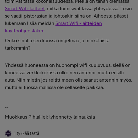
toimivat tässä kokonaisuudessa. Meillä on tähän olemassa
Smart Wifi-laitteet
, mitkä toimisivat tässä yhteydessä. Tosin
se vaatii pistorasian ja johtoakin siinä on. Aiheesta pääset
lukemaan lisää meidän
Smart Wifi -laitteiden
käyttöohjeestakin
.
Onko sinulla sen kanssa ongelmaa ja minkälaista
tarkemmin?
Yhdessä huoneessa on huonompi wifi kuuluvuus, siellä on
koneessa verkkokortissa ulkoinen antenni, mutta ei silti
auta. Niin mietin jos reitittimeen olis saanut antennin myös,
mutta ei tuossa mallissa ole sellaselle paikkaa.
--
Muokkaus PihlaHei: lyhennetty lainauksia
1 tykkää tästä