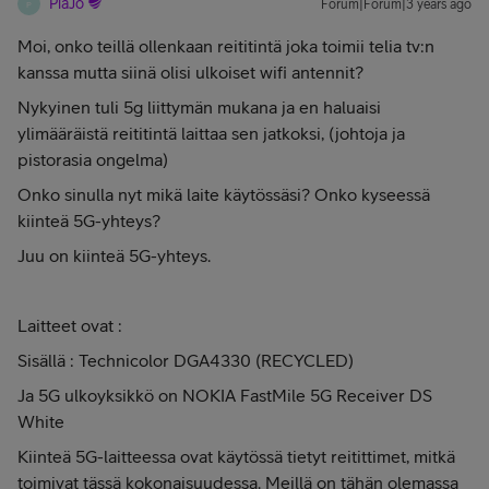
PiaJo
Forum|Forum|3 years ago
P
Moi, onko teillä ollenkaan reititintä joka toimii telia tv:n
kanssa mutta siinä olisi ulkoiset wifi antennit?
Nykyinen tuli 5g liittymän mukana ja en haluaisi
ylimääräistä reititintä laittaa sen jatkoksi, (johtoja ja
pistorasia ongelma)
Onko sinulla nyt mikä laite käytössäsi? Onko kyseessä
kiinteä 5G-yhteys?
Juu on kiinteä 5G-yhteys.
Laitteet ovat :
Sisällä : Technicolor DGA4330 (RECYCLED)
Ja 5G ulkoyksikkö on NOKIA FastMile 5G Receiver DS
White
Kiinteä 5G-laitteessa ovat käytössä tietyt reitittimet, mitkä
toimivat tässä kokonaisuudessa. Meillä on tähän olemassa