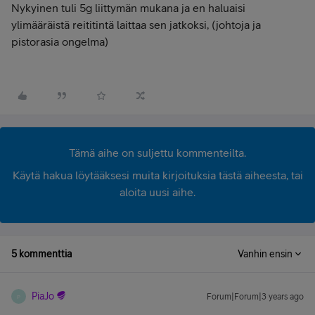
Nykyinen tuli 5g liittymän mukana ja en haluaisi
ylimääräistä reititintä laittaa sen jatkoksi, (johtoja ja
pistorasia ongelma)
Tämä aihe on suljettu kommenteilta.
Käytä hakua löytääksesi muita kirjoituksia tästä aiheesta, tai
aloita uusi aihe.
5 kommenttia
Vanhin ensin
PiaJo
Forum|Forum|3 years ago
P