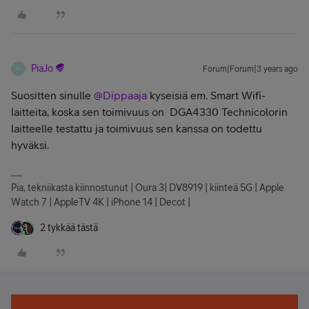
PiaJo
Forum|Forum|3 years ago
P
Suositten sinulle
@Dippaaja
kyseisiä em. Smart Wifi-
laitteita, koska sen toimivuus on DGA4330 Technicolorin
laitteelle testattu ja toimivuus sen kanssa on todettu
hyväksi.
Pia, tekniikasta kiinnostunut | Oura 3| DV8919 | kiinteä 5G | Apple
Watch 7 | AppleTV 4K | iPhone 14 | Decot |
2 tykkää tästä