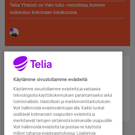
Telia Yhteisö on Vain luku -moodissa, kunnes
sulkeutuu kokonaan lokakuussa
Älä jää paitsi – osallistu ja voita!
Tilaa Telian uutiskirje ja olet mukana arvonnassa.
Käytämme sivustollamme evästeitä
Samalla saat parhaat asiakasedut suoraan
Käytämme sivustollamme evästeitä ja vastaavia
sähköpostiisi.
teknologioita käyttökokemuksen parantamiseksi sekä
toiminnallisiin, tilastollisiin ja markkinointitarkoituksiin.
Voit hallinnoida evästevalintojasi alla. Kaikki luokat
Tilaa nyt
sisältävät kolmansien osapuolien evästeitä ja
merkitsevät tietojen siirtämistä kolmansille osapuolille.
Voit hallinnoida evästeitä tai poistaa ne käytöstä
milloin tahansa evästeasetuksissa. Lisätietoja