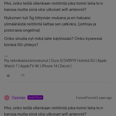
Moi, onko teillä ollenkaan reititintä joka toimii telia tv:n
kanssa mutta siinä olisi ulkoiset wifi antennit?
Nykyinen tuli 5g liittymän mukana ja en haluaisi
ylimääräistä reititintä laittaa sen jatkoksi, (johtoja ja
pistorasia ongelma)
Onko sinulla nyt mikä laite käytössäsi? Onko kyseessä
kiinteä 5G-yhteys?
Pia, tekniikasta kiinnostunut | Oura 3| DV8919 | kiinteä 5G | Apple
Watch 7 | AppleTV 4K | iPhone 14 | Decot |
Dippaaja
ALOITTAJA
Forum|Forum|3 years ago
D
Moi, onko teillä ollenkaan reititintä joka toimii telia tv:n
kanssa mutta siinä olisi ulkoiset wifi antennit?