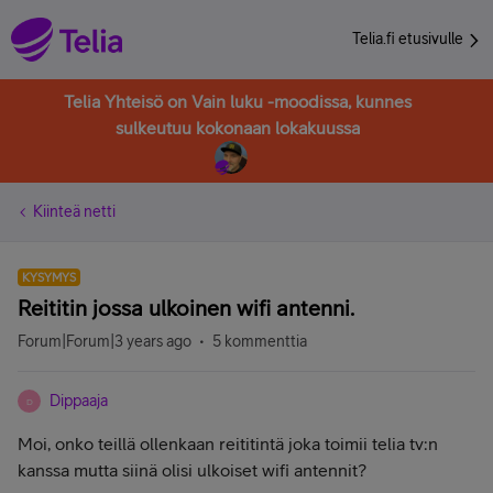
Telia.fi etusivulle
Telia Yhteisö on Vain luku -moodissa, kunnes
sulkeutuu kokonaan lokakuussa
Kiinteä netti
KYSYMYS
Reititin jossa ulkoinen wifi antenni.
Forum|Forum|3 years ago
5 kommenttia
Dippaaja
D
Moi, onko teillä ollenkaan reititintä joka toimii telia tv:n
kanssa mutta siinä olisi ulkoiset wifi antennit?