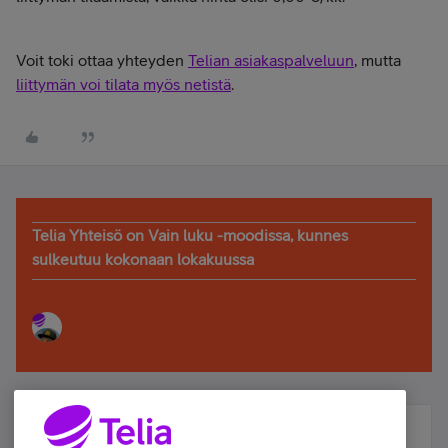
Voit toki ottaa yhteyden
Telian asiakaspalveluun
, mutta
liittymän voi tilata myös netistä
.
Telia Yhteisö on Vain luku -moodissa, kunnes
sulkeutuu kokonaan lokakuussa
Älä jää paitsi – osallistu ja voita!