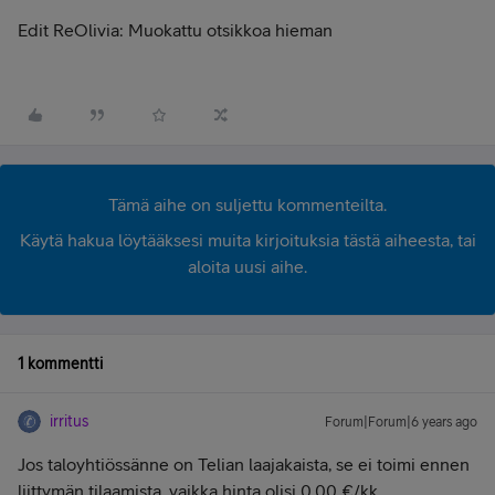
Edit ReOlivia: Muokattu otsikkoa hieman
Tämä aihe on suljettu kommenteilta.
Käytä hakua löytääksesi muita kirjoituksia tästä aiheesta, tai
aloita uusi aihe.
1 kommentti
irritus
Forum|Forum|6 years ago
Jos taloyhtiössänne on Telian laajakaista, se ei toimi ennen
liittymän tilaamista, vaikka hinta olisi 0,00 €/kk.