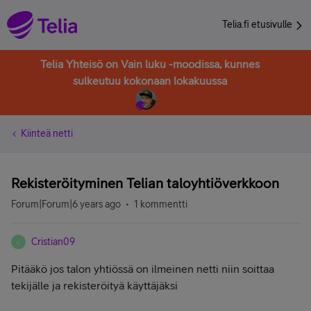
Telia.fi etusivulle
Telia Yhteisö on Vain luku -moodissa, kunnes
sulkeutuu kokonaan lokakuussa
Kiinteä netti
Rekisteröityminen Telian taloyhtiöverkkoon
Forum|Forum|6 years ago
1 kommentti
Cristian09
C
Pitääkö jos talon yhtiössä on ilmeinen netti niin soittaa
tekijälle ja rekisteröityä käyttäjäksi