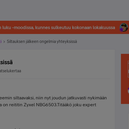
in luku -moodissa, kunnes sulkeutuu kokonaan lokakuussa
i
Siltauksen jälkeen ongelmia yhteyksissä
sissä
atselukertaa
in siltaavaksi, niin nyt joudun jatkuvasti nykimään
lla on reititin Zyxel NBG6503.Titääkö joku expert