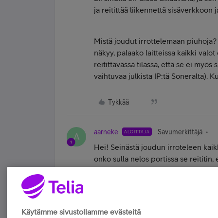
ja reitittää liikennettä sisäverkkoon 
Mistä joudut irrottelemaan piuhoja? 
näkyy, palaako laitteissa kaikki valo
reitittävässä tilassa, että se ei myös 
vaihtuvaa julkista IP:tä Soneralta). Ku
Tykkää
aarneke
Savumerkittäjä
ALOITTAJA
A
Hei! Seinästä joudun irroteleen kaikki
onko sulla nelos portissa se reititin,
Zyxelin siltaukset, eikö reititin ole a
Tykkää
Käytämme sivustollamme evästeitä