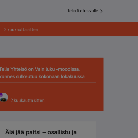
Telia.fi etusivulle
2 kuukautta sitten
Telia Yhteisö on Vain luku -moodissa,
kunnes sulkeutuu kokonaan lokakuussa
2 kuukautta sitten
Älä jää paitsi – osallistu ja