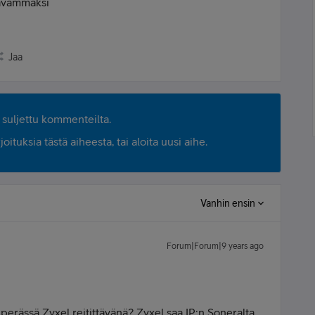
aavammaksi
Jaa
suljettu kommenteilta.
ituksia tästä aiheesta, tai aloita uusi aihe.
Vanhin ensin
Forum|Forum|9 years ago
n perässä Zyxel reitittävänä? Zyxel saa IP:n Soneralta,