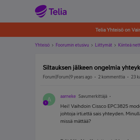
Telia Yhteisö on Va
Yhteisö
Foorumin etusivu
Liittymät
Kiinteä nett
Siltauksen jälkeen ongelmia yhteyk
Forum|Forum|9 years ago
2 kommenttia
23 k
aarneke
Savumerkittäjä
A
Hei! Vaihdoin Cissco EPC3825 modeem
johtoja irti,että sais yhteyden. Minu
missä mättää?