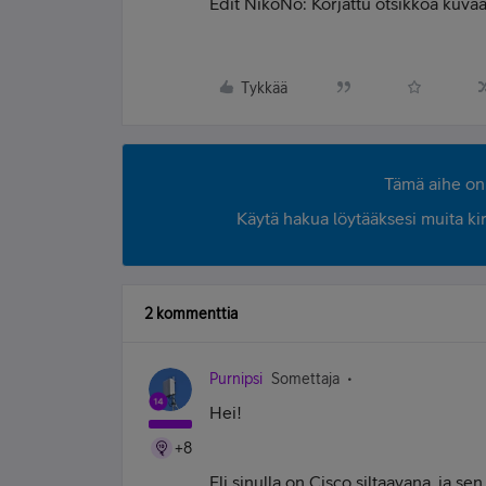
Edit NikoNo: Korjattu otsikkoa kuv
Tykkää
Tämä aihe on 
Käytä hakua löytääksesi muita kirjo
2 kommenttia
Purnipsi
Somettaja
Hei!
+8
Eli sinulla on Cisco siltaavana, ja se