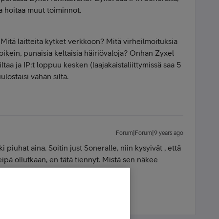
ja hoitaa muut toiminnot.
Mitä laitteita kytket verkkoon? Mitä virheilmoituksia
t oikein, punaisia keltaisia häiriövaloja? Onhan Zyxel
siltaa ja IP:t loppuu kesken (laajakaistaliittymissä saa 5
ulostaisi vähän siltä.
Forum|Forum|9 years ago
 piuhat aina. Soitin just Soneralle, niin kysyivät , että
 eipä ollutkaan, en tätä tiennyt. Mistä sen näkee
ina reittävänä?