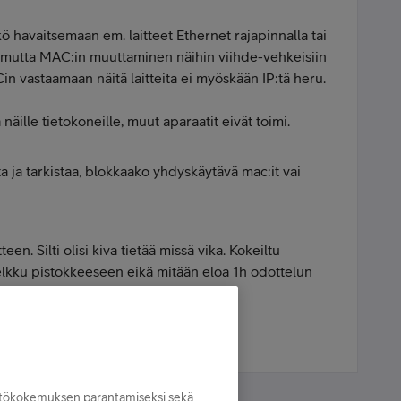
kö havaitsemaan em. laitteet Ethernet rajapinnalla tai
, mutta MAC:in muuttaminen näihin viihde-vehkeisiin
n vastaamaan näitä laitteita ei myöskään IP:tä heru.
näille tietokoneille, muut aparaatit eivät toimi.
ta ja tarkistaa, blokkaako yhdyskäytävä mac:it vai
teen. Silti olisi kiva tietää missä vika. Kokeiltu
telkku pistokkeeseen eikä mitään eloa 1h odottelun
yttökokemuksen parantamiseksi sekä