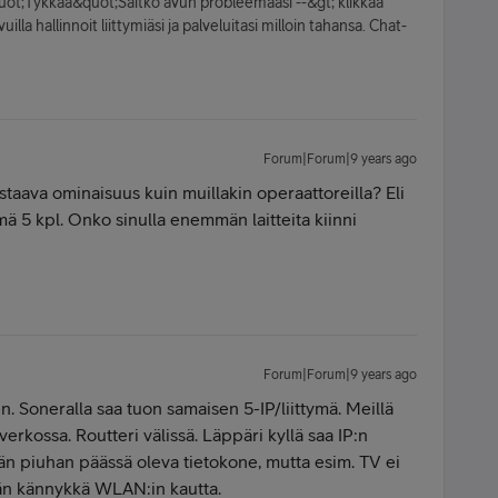
quot;Tykkää&quot;Saitko avun probleemaasi --&gt; klikkaa
la hallinnoit liittymiäsi ja palveluitasi milloin tahansa. Chat-
Forum|Forum|9 years ago
staava ominaisuus kuin muillakin operaattoreilla? Eli
ymä 5 kpl. Onko sinulla enemmän laitteita kiinni
Forum|Forum|9 years ago
en. Soneralla saa tuon samaisen 5-IP/liittymä. Meillä
verkossa. Routteri välissä. Läppäri kyllä saa IP:n
n piuhan päässä oleva tietokone, mutta esim. TV ei
ään kännykkä WLAN:in kautta.