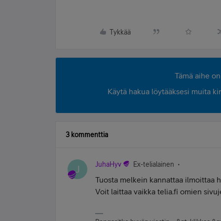
Tykkää
Tämä aihe on 
Käytä hakua löytääksesi muita kirjo
3 kommenttia
JuhaHyv
Ex-telialainen
J
Tuosta melkein kannattaa ilmoittaa hä
Voit laittaa vaikka telia.fi omien sivuj