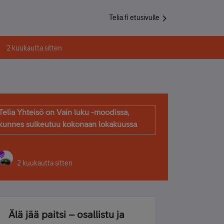
Telia.fi etusivulle
2 kuukautta sitten
Telia Yhteisö on Vain luku -moodissa,
kunnes sulkeutuu kokonaan lokakuussa
2 kuukautta sitten
Älä jää paitsi – osallistu ja