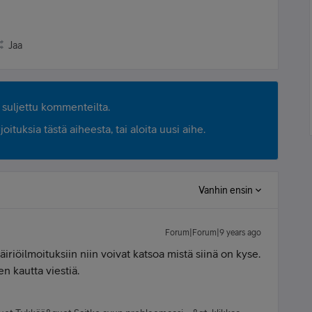
Jaa
suljettu kommenteilta.
ituksia tästä aiheesta, tai aloita uusi aihe.
Vanhin ensin
Forum|Forum|9 years ago
iriöilmoituksiin niin voivat katsoa mistä siinä on kyse.
en kautta viestiä.