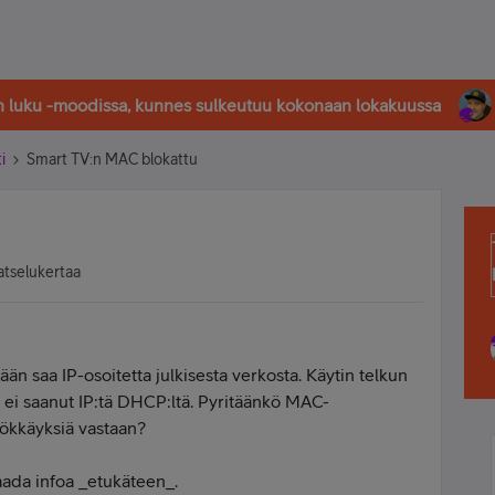
in luku -moodissa, kunnes sulkeutuu kokonaan lokakuussa
i
Smart TV:n MAC blokattu
atselukertaa
än saa IP-osoitetta julkisesta verkosta. Käytin telkun
n ei saanut IP:tä DHCP:ltä. Pyritäänkö MAC-
ökkäyksiä vastaan?
saada infoa _etukäteen_.