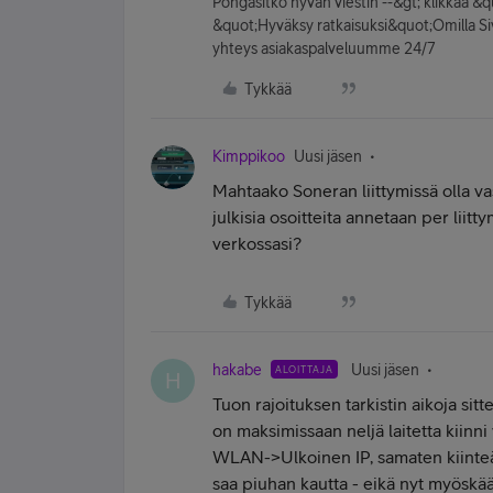
Pongasitko hyvän viestin --&gt; klikkaa &
&quot;Hyväksy ratkaisuksi&quot;Omilla Sivuil
yhteys asiakaspalveluumme 24/7
Tykkää
Kimppikoo
Uusi jäsen
Mahtaako Soneran liittymissä olla va
julkisia osoitteita annetaan per liitt
verkossasi?
Tykkää
hakabe
Uusi jäsen
ALOITTAJA
H
Tuon rajoituksen tarkistin aikoja sitt
on maksimissaan neljä laitetta kiinni 
WLAN->Ulkoinen IP, samaten kiinteä
saa piuhan kautta - eikä nyt myösk