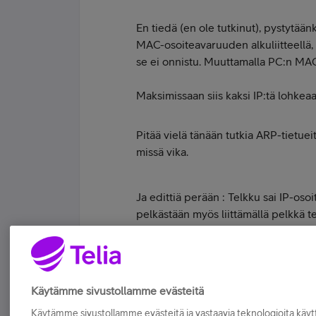
En tiedä (en ole tutkinut), pystytään
MAC-osoiteavaruuden alkuliitteellä
se ei onnistu. Muuttamalla PC:n MACi
Maksimissaan siis kaksi IP:tä lohkeaa 
Pitää vielä tänään tutkia ARP-tietuei
missä vika.
Ja edittiä perään : Telkku sai IP-osoit
pelkästään myös liittämällä pelkkä 
jälkeenkään.
Tykkää
Käytämme sivustollamme evästeitä
Käytämme sivustollamme evästeitä ja vastaavia teknologioita kä