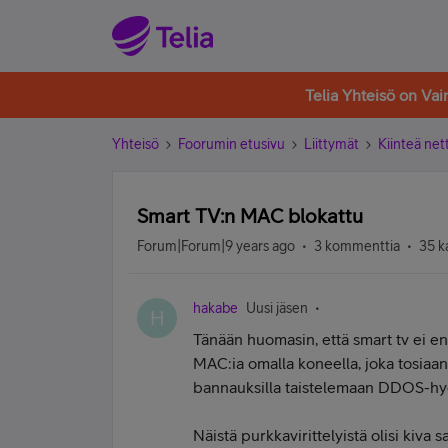
Telia Yhteisö on Va
Yhteisö
Foorumin etusivu
Liittymät
Kiinteä nett
Smart TV:n MAC blokattu
Forum|Forum|9 years ago
3 kommenttia
35 k
hakabe
Uusi jäsen
H
Tänään huomasin, että smart tv ei enä
MAC:ia omalla koneella, joka tosiaa
bannauksilla taistelemaan DDOS-hy
Näistä purkkavirittelyistä olisi kiva 