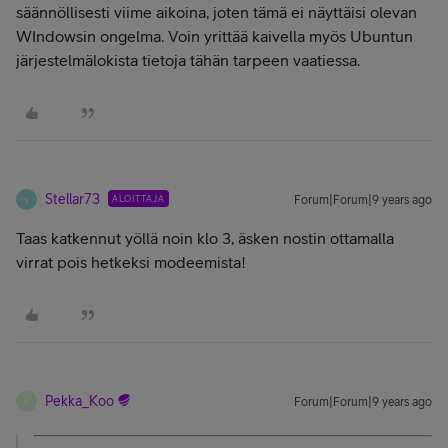
säännöllisesti viime aikoina, joten tämä ei näyttäisi olevan
WIndowsin ongelma. Voin yrittää kaivella myös Ubuntun
järjestelmälokista tietoja tähän tarpeen vaatiessa.
Stellar73
ALOITTAJA
Forum|Forum|9 years ago
S
Taas katkennut yöllä noin klo 3, äsken nostin ottamalla
virrat pois hetkeksi modeemista!
Pekka_Koo
Forum|Forum|9 years ago
P