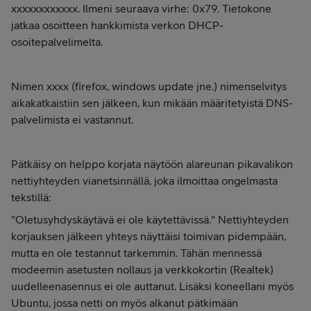
xxxxxxxxxxxx. Ilmeni seuraava virhe: 0x79. Tietokone
jatkaa osoitteen hankkimista verkon DHCP-
osoitepalvelimelta.
Nimen xxxx (firefox, windows update jne.) nimenselvitys
aikakatkaistiin sen jälkeen, kun mikään määritetyistä DNS-
palvelimista ei vastannut.
Pätkäisy on helppo korjata näytöön alareunan pikavalikon
nettiyhteyden vianetsinnällä, joka ilmoittaa ongelmasta
tekstillä:
"Oletusyhdyskäytävä ei ole käytettävissä." Nettiyhteyden
korjauksen jälkeen yhteys näyttäisi toimivan pidempään,
mutta en ole testannut tarkemmin. Tähän mennessä
modeemin asetusten nollaus ja verkkokortin (Realtek)
uudelleenasennus ei ole auttanut. Lisäksi koneellani myös
Ubuntu, jossa netti on myös alkanut pätkimään