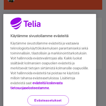
Älä jää paitsi – osallistu ja voita!
Tilaa Telian uutiskirje ja olet mukana arvonnassa.
Käytämme sivustollamme evästeitä
Samalla saat parhaat asiakasedut suoraan
Käytämme sivustollamme evästeitä ja vastaavia
sähköpostiisi.
teknologioita käyttökokemuksen parantamiseksi sekä
toiminnallisiin, tilastollisiin ja markkinointitarkoituksiin.
Voit hallinnoida evästevalintojasi alla. Kaikki luokat
Tilaa nyt
sisältävät kolmansien osapuolien evästeitä ja
merkitsevät tietojen siirtämistä kolmansille osapuolille.
Voit hallinnoida evästeitä tai poistaa ne käytöstä
milloin tahansa evästeasetuksissa. Lisätietoja
evästeistä saat
evästeitä koskevasta
tietosuojaselosteestamme.
Käyttöehdot
Accessibility statement
Evästeasetukset