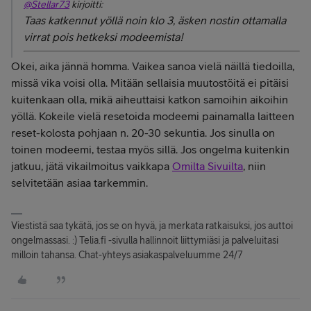
@Stellar73
kirjoitti:
Taas katkennut yöllä noin klo 3, äsken nostin ottamalla
virrat pois hetkeksi modeemista!
Okei, aika jännä homma. Vaikea sanoa vielä näillä tiedoilla,
missä vika voisi olla. Mitään sellaisia muutostöitä ei pitäisi
kuitenkaan olla, mikä aiheuttaisi katkon samoihin aikoihin
yöllä. Kokeile vielä resetoida modeemi painamalla laitteen
reset-kolosta pohjaan n. 20-30 sekuntia. Jos sinulla on
toinen modeemi, testaa myös sillä. Jos ongelma kuitenkin
jatkuu, jätä vikailmoitus vaikkapa
Omilta Sivuilta
, niin
selvitetään asiaa tarkemmin.
Viestistä saa tykätä, jos se on hyvä, ja merkata ratkaisuksi, jos auttoi
ongelmassasi. :) Telia.fi -sivulla hallinnoit liittymiäsi ja palveluitasi
milloin tahansa. Chat-yhteys asiakaspalveluumme 24/7