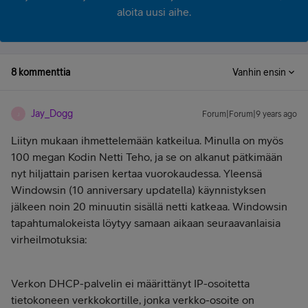
aloita uusi aihe.
8 kommenttia
Vanhin ensin
Jay_Dogg
Forum|Forum|9 years ago
J
Liityn mukaan ihmettelemään katkeilua. Minulla on myös
100 megan Kodin Netti Teho, ja se on alkanut pätkimään
nyt hiljattain parisen kertaa vuorokaudessa. Yleensä
Windowsin (10 anniversary updatella) käynnistyksen
jälkeen noin 20 minuutin sisällä netti katkeaa. Windowsin
tapahtumalokeista löytyy samaan aikaan seuraavanlaisia
virheilmotuksia:
Verkon DHCP-palvelin ei määrittänyt IP-osoitetta
tietokoneen verkkokortille, jonka verkko-osoite on