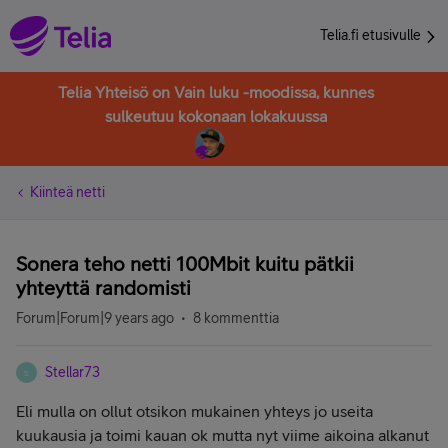
Telia.fi etusivulle
Telia Yhteisö on Vain luku -moodissa, kunnes
sulkeutuu kokonaan lokakuussa
Kiinteä netti
Sonera teho netti 100Mbit kuitu pätkii
yhteyttä randomisti
Forum|Forum|9 years ago
8 kommenttia
Stellar73
S
Eli mulla on ollut otsikon mukainen yhteys jo useita
kuukausia ja toimi kauan ok mutta nyt viime aikoina alkanut