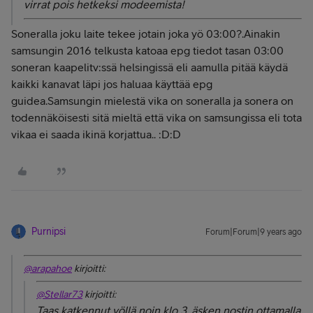
virrat pois hetkeksi modeemista!
Soneralla joku laite tekee jotain joka yö 03:00?.Ainakin
samsungin 2016 telkusta katoaa epg tiedot tasan 03:00
soneran kaapelitv:ssä helsingissä eli aamulla pitää käydä
kaikki kanavat läpi jos haluaa käyttää epg
guidea.Samsungin mielestä vika on soneralla ja sonera on
todennäköisesti sitä mieltä että vika on samsungissa eli tota
vikaa ei saada ikinä korjattua.. :D:D
Purnipsi
Forum|Forum|9 years ago
@arapahoe
kirjoitti:
@Stellar73
kirjoitti:
Taas katkennut yöllä noin klo 3, äsken nostin ottamalla