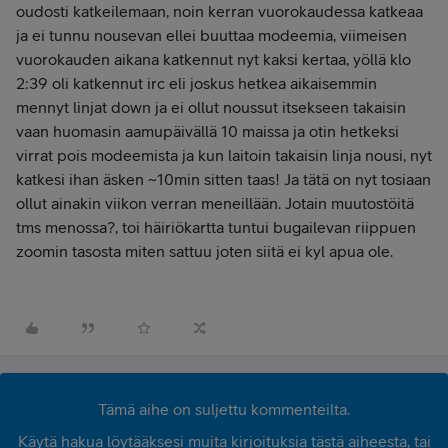
oudosti katkeilemaan, noin kerran vuorokaudessa katkeaa
ja ei tunnu nousevan ellei buuttaa modeemia, viimeisen
vuorokauden aikana katkennut nyt kaksi kertaa, yöllä klo
2:39 oli katkennut irc eli joskus hetkea aikaisemmin
mennyt linjat down ja ei ollut noussut itsekseen takaisin
vaan huomasin aamupäivällä 10 maissa ja otin hetkeksi
virrat pois modeemista ja kun laitoin takaisin linja nousi, nyt
katkesi ihan äsken ~10min sitten taas! Ja tätä on nyt tosiaan
ollut ainakin viikon verran meneillään. Jotain muutostöitä
tms menossa?, toi häiriökartta tuntui bugailevan riippuen
zoomin tasosta miten sattuu joten siitä ei kyl apua ole.
Tämä aihe on suljettu kommenteilta.
Käytä hakua löytääksesi muita kirjoituksia tästä aiheesta, tai