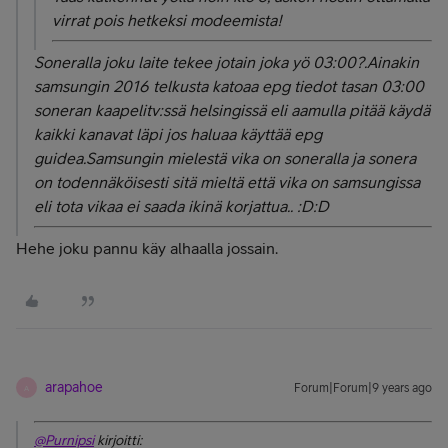
virrat pois hetkeksi modeemista!
Soneralla joku laite tekee jotain joka yö 03:00?.Ainakin
samsungin 2016 telkusta katoaa epg tiedot tasan 03:00
soneran kaapelitv:ssä helsingissä eli aamulla pitää käydä
kaikki kanavat läpi jos haluaa käyttää epg
guidea.Samsungin mielestä vika on soneralla ja sonera
on todennäköisesti sitä mieltä että vika on samsungissa
eli tota vikaa ei saada ikinä korjattua.. :D:D
Hehe joku pannu käy alhaalla jossain.
arapahoe
Forum|Forum|9 years ago
A
@Purnipsi
kirjoitti: