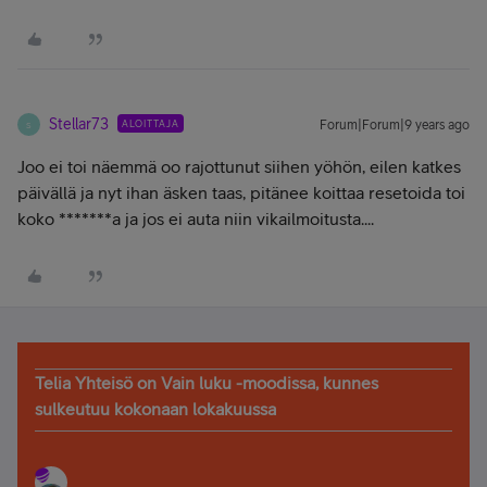
Stellar73
ALOITTAJA
Forum|Forum|9 years ago
S
Joo ei toi näemmä oo rajottunut siihen yöhön, eilen katkes
päivällä ja nyt ihan äsken taas, pitänee koittaa resetoida toi
koko *******a ja jos ei auta niin vikailmoitusta....
Telia Yhteisö on Vain luku -moodissa, kunnes
sulkeutuu kokonaan lokakuussa