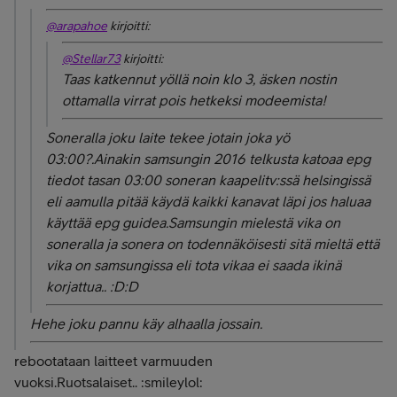
@arapahoe
kirjoitti:
@Stellar73
kirjoitti:
Taas katkennut yöllä noin klo 3, äsken nostin
ottamalla virrat pois hetkeksi modeemista!
Soneralla joku laite tekee jotain joka yö
03:00?.Ainakin samsungin 2016 telkusta katoaa epg
tiedot tasan 03:00 soneran kaapelitv:ssä helsingissä
eli aamulla pitää käydä kaikki kanavat läpi jos haluaa
käyttää epg guidea.Samsungin mielestä vika on
soneralla ja sonera on todennäköisesti sitä mieltä että
vika on samsungissa eli tota vikaa ei saada ikinä
korjattua.. :D:D
Hehe joku pannu käy alhaalla jossain.
rebootataan laitteet varmuuden
vuoksi.Ruotsalaiset.. :smileylol: