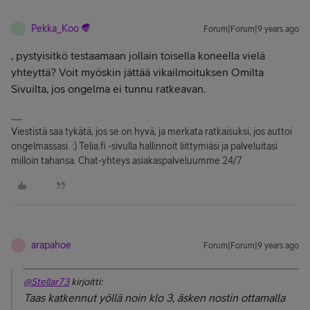
Pekka_Koo
Forum|Forum|9 years ago
P
, pystyisitkö testaamaan jollain toisella koneella vielä
yhteyttä? Voit myöskin jättää vikailmoituksen Omilta
Sivuilta, jos ongelma ei tunnu ratkeavan.
Viestistä saa tykätä, jos se on hyvä, ja merkata ratkaisuksi, jos auttoi
ongelmassasi. :) Telia.fi -sivulla hallinnoit liittymiäsi ja palveluitasi
milloin tahansa. Chat-yhteys asiakaspalveluumme 24/7
arapahoe
Forum|Forum|9 years ago
A
@Stellar73
kirjoitti:
Taas katkennut yöllä noin klo 3, äsken nostin ottamalla