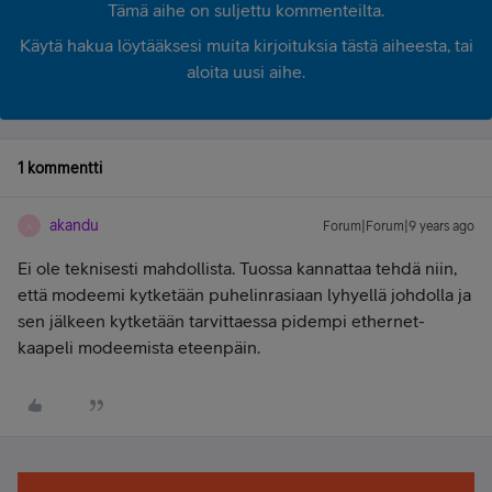
Tämä aihe on suljettu kommenteilta.
Käytä hakua löytääksesi muita kirjoituksia tästä aiheesta, tai
aloita uusi aihe.
1 kommentti
akandu
Forum|Forum|9 years ago
A
Ei ole teknisesti mahdollista. Tuossa kannattaa tehdä niin,
että modeemi kytketään puhelinrasiaan lyhyellä johdolla ja
sen jälkeen kytketään tarvittaessa pidempi ethernet-
kaapeli modeemista eteenpäin.