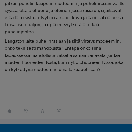
pitkän puhelin kaapelin modeemin ja puhelinrasian välille
syystä, että olohuone ja eteinen jossa rasia on, sijaitsevat
etäällä toisistaan. Nyt on alkanut kuva ja ääni pätkiä tv:ssä
kiusallisen paljon, ja epäilen syyksi tätä pitkää
puhelinjohtoa.
Langaton laite puhelinrasiaan ja siitä yhteys modeemiin,
onko teknisesti mahdollista? Entäpä onko siinä
tapauksessa mahdollista katsella samaa kanavatarjontaa
muiden huoneiden tv.stä, kuin nyt olohuoneen tv.ssä, joka
on kytkettynä modeemiin omalla kaapelillaan?