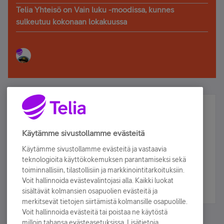
Telia Yhteisö on Vain luku -moodissa, kunnes
sulkeutuu kokonaan lokakuussa
Älä jää paitsi – osallistu ja voita!
Tilaa Telian uutiskirje ja olet mukana arvonnassa.
Käytämme sivustollamme evästeitä
Samalla saat parhaat asiakasedut suoraan
Käytämme sivustollamme evästeitä ja vastaavia
sähköpostiisi.
teknologioita käyttökokemuksen parantamiseksi sekä
toiminnallisiin, tilastollisiin ja markkinointitarkoituksiin.
Voit hallinnoida evästevalintojasi alla. Kaikki luokat
Tilaa nyt
sisältävät kolmansien osapuolien evästeitä ja
merkitsevät tietojen siirtämistä kolmansille osapuolille.
Voit hallinnoida evästeitä tai poistaa ne käytöstä
milloin tahansa evästeasetuksissa. Lisätietoja