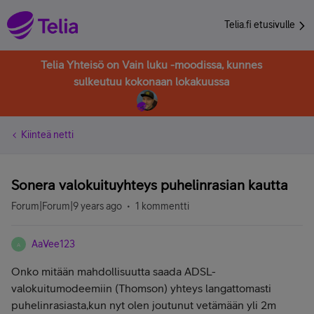
Telia.fi etusivulle
Telia Yhteisö on Vain luku -moodissa, kunnes
sulkeutuu kokonaan lokakuussa
Kiinteä netti
Sonera valokuituyhteys puhelinrasian kautta
Forum|Forum|9 years ago
1 kommentti
AaVee123
A
Onko mitään mahdollisuutta saada ADSL-
valokuitumodeemiin (Thomson) yhteys langattomasti
puhelinrasiasta,kun nyt olen joutunut vetämään yli 2m