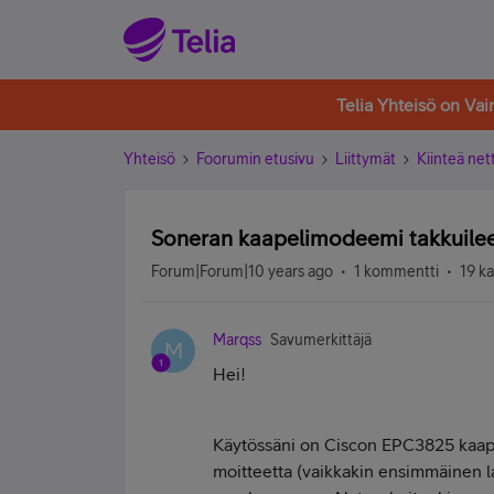
Telia Yhteisö on Va
Yhteisö
Foorumin etusivu
Liittymät
Kiinteä nett
Soneran kaapelimodeemi takkuilee
Forum|Forum|10 years ago
1 kommentti
19 k
Marqss
Savumerkittäjä
M
Hei!
Käytössäni on Ciscon EPC3825 kaap
moitteetta (vaikkakin ensimmäinen la