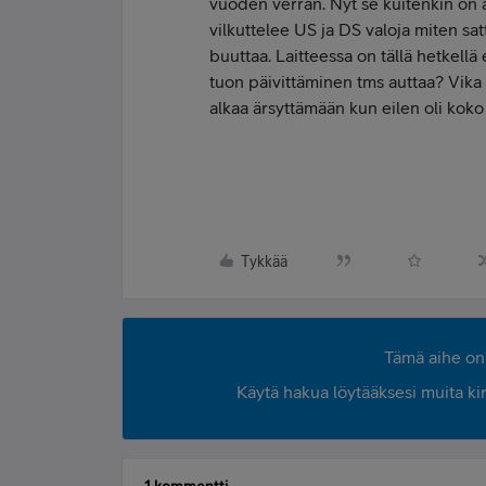
vuoden verran. Nyt se kuitenkin on 
vilkuttelee US ja DS valoja miten sat
buuttaa. Laitteessa on tällä hetkellä
tuon päivittäminen tms auttaa? Vika o
alkaa ärsyttämään kun eilen oli koko 
Tykkää
Tämä aihe on 
Käytä hakua löytääksesi muita kirjo