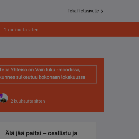
Telia.fi etusivulle
2 kuukautta sitten
Telia Yhteisö on Vain luku -moodissa,
kunnes sulkeutuu kokonaan lokakuussa
2 kuukautta sitten
Älä jää paitsi – osallistu ja