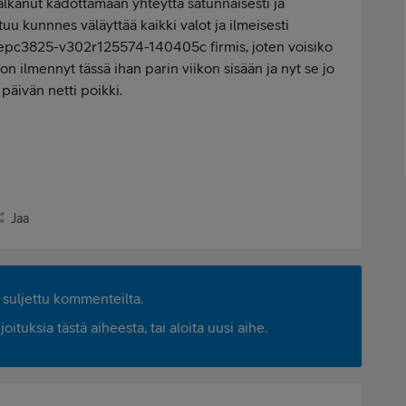
alkanut kadottamaan yhteyttä satunnaisesti ja
tuu kunnnes väläyttää kaikki valot ja ilmeisesti
epc3825-v302r125574-140405c firmis, joten voisiko
n ilmennyt tässä ihan parin viikon sisään ja nyt se jo
päivän netti poikki.
Jaa
suljettu kommenteilta.
ituksia tästä aiheesta, tai aloita uusi aihe.