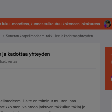
in luku -moodissa, kunnes sulkeutuu kokonaan lokakuussa
i
Soneran kaapelimodeemi takkuilee ja kadottaa yhteyden
 ja kadottaa yhteyden
atselukertaa
elimodeemi. Laite on toiminut muuten ihan
atikko meni vaihtoon jatkuvan takkuilun takia) jo