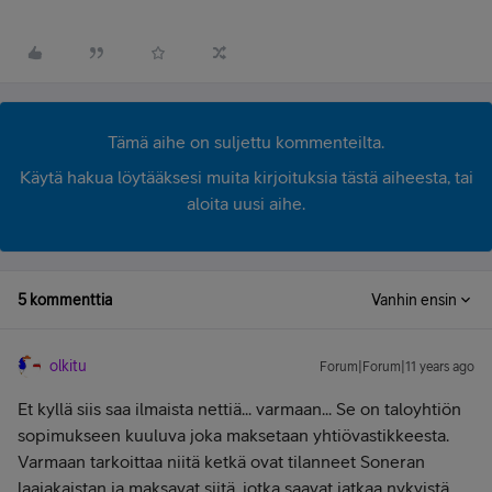
Tämä aihe on suljettu kommenteilta.
Käytä hakua löytääksesi muita kirjoituksia tästä aiheesta, tai
aloita uusi aihe.
5 kommenttia
Vanhin ensin
olkitu
Forum|Forum|11 years ago
Et kyllä siis saa ilmaista nettiä... varmaan... Se on taloyhtiön
sopimukseen kuuluva joka maksetaan yhtiövastikkeesta.
Varmaan tarkoittaa niitä ketkä ovat tilanneet Soneran
laajakaistan ja maksavat siitä, jotka saavat jatkaa nykyistä