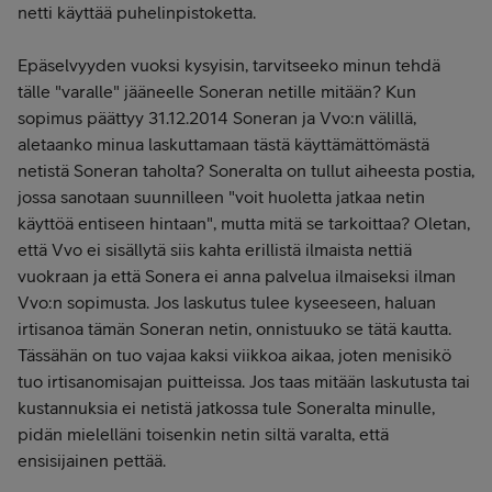
netti käyttää puhelinpistoketta.
Epäselvyyden vuoksi kysyisin, tarvitseeko minun tehdä
tälle "varalle" jääneelle Soneran netille mitään? Kun
sopimus päättyy 31.12.2014 Soneran ja Vvo:n välillä,
aletaanko minua laskuttamaan tästä käyttämättömästä
netistä Soneran taholta? Soneralta on tullut aiheesta postia,
jossa sanotaan suunnilleen "voit huoletta jatkaa netin
käyttöä entiseen hintaan", mutta mitä se tarkoittaa? Oletan,
että Vvo ei sisällytä siis kahta erillistä ilmaista nettiä
vuokraan ja että Sonera ei anna palvelua ilmaiseksi ilman
Vvo:n sopimusta. Jos laskutus tulee kyseeseen, haluan
irtisanoa tämän Soneran netin, onnistuuko se tätä kautta.
Tässähän on tuo vajaa kaksi viikkoa aikaa, joten menisikö
tuo irtisanomisajan puitteissa. Jos taas mitään laskutusta tai
kustannuksia ei netistä jatkossa tule Soneralta minulle,
pidän mielelläni toisenkin netin siltä varalta, että
ensisijainen pettää.