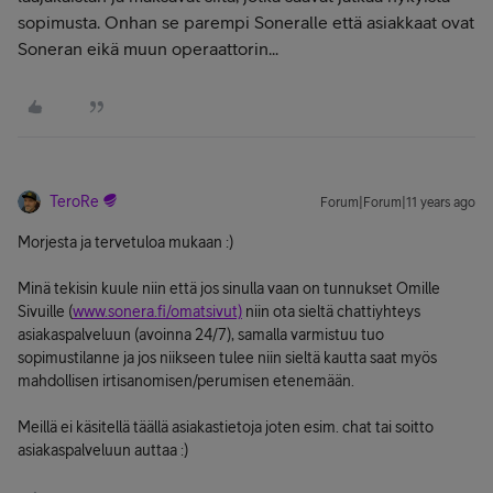
sopimusta. Onhan se parempi Soneralle että asiakkaat ovat
Soneran eikä muun operaattorin...
TeroRe
Forum|Forum|11 years ago
Morjesta ja tervetuloa mukaan :)
Minä tekisin kuule niin että jos sinulla vaan on tunnukset Omille
Sivuille (
www.sonera.fi/omatsivut)
niin ota sieltä chattiyhteys
asiakaspalveluun (avoinna 24/7), samalla varmistuu tuo
sopimustilanne ja jos niikseen tulee niin sieltä kautta saat myös
mahdollisen irtisanomisen/perumisen etenemään.
Meillä ei käsitellä täällä asiakastietoja joten esim. chat tai soitto
asiakaspalveluun auttaa :)