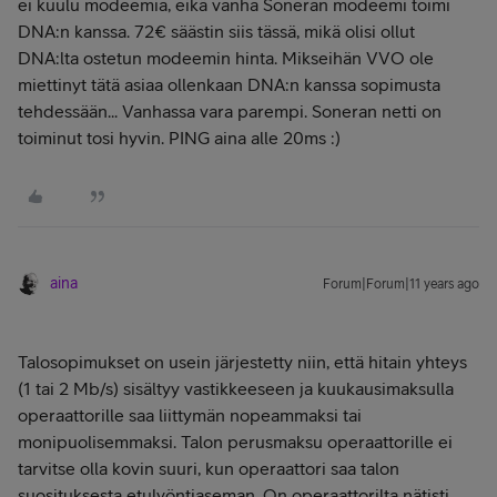
ei kuulu modeemia, eikä vanha Soneran modeemi toimi
DNA:n kanssa. 72€ säästin siis tässä, mikä olisi ollut
DNA:lta ostetun modeemin hinta. Mikseihän VVO ole
miettinyt tätä asiaa ollenkaan DNA:n kanssa sopimusta
tehdessään... Vanhassa vara parempi. Soneran netti on
toiminut tosi hyvin. PING aina alle 20ms :)
aina
Forum|Forum|11 years ago
Talosopimukset on usein järjestetty niin, että hitain yhteys
(1 tai 2 Mb/s) sisältyy vastikkeeseen ja kuukausimaksulla
operaattorille saa liittymän nopeammaksi tai
monipuolisemmaksi. Talon perusmaksu operaattorille ei
tarvitse olla kovin suuri, kun operaattori saa talon
suosituksesta etulyöntiaseman. On operaattorilta nätisti