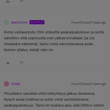
aventurine
ALOITTAJA
Forum|Forum|11 years ago
A
Kiitos vastauksista. Otin yhteyttä asiakaspalveluun ja sieltä
sanottiin, että sopimusta voin jatkaa ennallaan (ja siis
ilmaiseksi näemmä). Sanoi vielä varmistavansa asian.
Iloinen yllätys, mikäli näin on.
Joopa
Forum|Forum|11 years ago
J
Minullekin sanottiin että nettiyhteys jatkuu ilmaisena.
Kysyin asiaa chatissa ja soitin vielä varmistuksena
asiakaspalveluun. Tämä oli mukava asia, sillä DNA:n nettiin