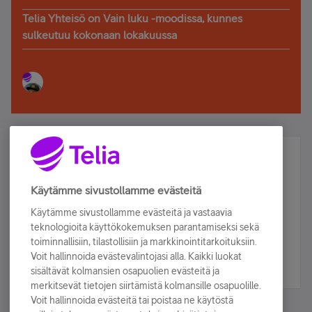
Telia Yhteisö on Vain luku -moodissa, kunnes
sulkeutuu kokonaan lokakuussa
Älä jää paitsi – osallistu ja voita!
Tilaa Telian uutiskirje ja olet mukana arvonnassa.
Käytämme sivustollamme evästeitä
Samalla saat parhaat asiakasedut suoraan
Käytämme sivustollamme evästeitä ja vastaavia
sähköpostiisi.
teknologioita käyttökokemuksen parantamiseksi sekä
toiminnallisiin, tilastollisiin ja markkinointitarkoituksiin.
Voit hallinnoida evästevalintojasi alla. Kaikki luokat
Tilaa nyt
sisältävät kolmansien osapuolien evästeitä ja
merkitsevät tietojen siirtämistä kolmansille osapuolille.
Voit hallinnoida evästeitä tai poistaa ne käytöstä