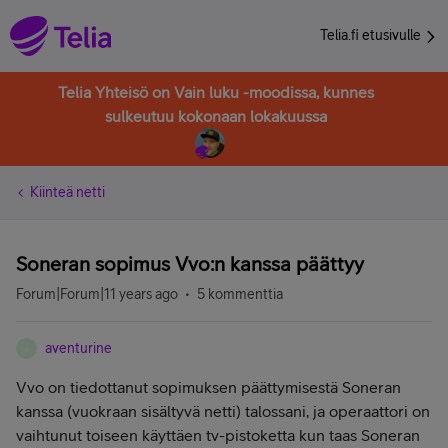
Telia.fi etusivulle
Telia Yhteisö on Vain luku -moodissa, kunnes
sulkeutuu kokonaan lokakuussa
Kiinteä netti
Soneran sopimus Vvo:n kanssa päättyy
Forum|Forum|11 years ago
5 kommenttia
aventurine
A
Vvo on tiedottanut sopimuksen päättymisestä Soneran
kanssa (vuokraan sisältyvä netti) talossani, ja operaattori on
vaihtunut toiseen käyttäen tv-pistoketta kun taas Soneran