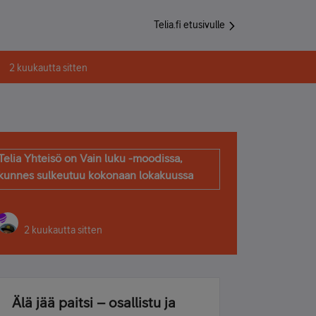
Telia.fi etusivulle
2 kuukautta sitten
Telia Yhteisö on Vain luku -moodissa,
kunnes sulkeutuu kokonaan lokakuussa
2 kuukautta sitten
Älä jää paitsi – osallistu ja