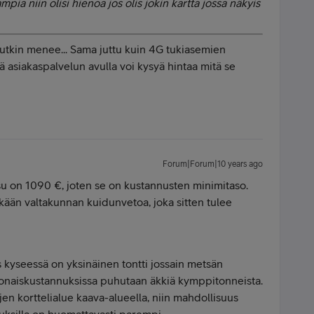
mpia niin olisi hienoa jos olis jokin kartta jossa näkyis
dutkin menee... Sama juttu kuin 4G tukiasemien
ä asiakaspalvelun avulla voi kysyä hintaa mitä se
Forum|Forum|10 years ago
su on 1090 €, joten se on kustannusten minimitaso.
nkään valtakunnan kuidunvetoa, joka sitten tulee
s kyseessä on yksinäinen tontti jossain metsän
konaiskustannuksissa puhutaan äkkiä kymppitonneista.
jen korttelialue kaava-alueella, niin mahdollisuus