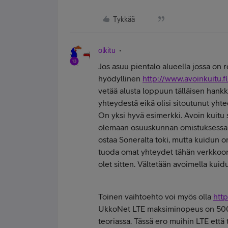
Tykkää
olkitu
Jos asuu pientalo alueella jossa on r
hyödyllinen
http://www.avoinkuitu.fi
vetää alusta loppuun tälläisen hankk
yhteydestä eikä olisi sitoutunut yht
On yksi hyvä esimerkki. Avoin kuitu 
olemaan osuuskunnan omistuksessa es
ostaa Soneralta toki, mutta kuidun o
tuoda omat yhteydet tähän verkkoon.
olet sitten. Vältetään avoimella kuid
Toinen vaihtoehto voi myös olla
htt
UkkoNet LTE maksiminopeus on 500
teoriassa. Tässä ero muihin LTE että