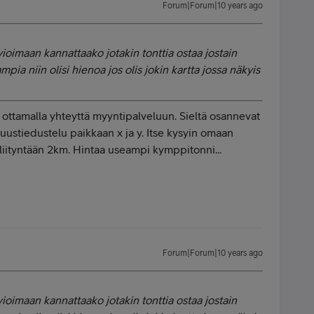
Forum|Forum|10 years ago
ioimaan kannattaako jotakin tonttia ostaa jostain
mpia niin olisi hienoa jos olis jokin kartta jossa näkyis
a ottamalla yhteyttä myyntipalveluun. Sieltä osannevat
uustiedustelu paikkaan x ja y. Itse kysyin omaan
liityntään 2km. Hintaa useampi kymppitonni...
Forum|Forum|10 years ago
ioimaan kannattaako jotakin tonttia ostaa jostain