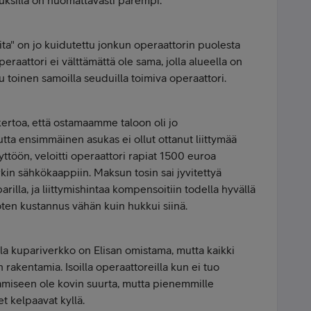
uksilla on huomattavasti parempi.
eita" on jo kuidutettu jonkun operaattorin puolesta
eraattori ei välttämättä ole sama, jolla alueella on
u toinen samoilla seuduilla toimiva operaattori.
rtoa, että ostamaamme taloon oli jo
tta ensimmäinen asukas ei ollut ottanut liittymää
ttöön, veloitti operaattori rapiat 1500 euroa
kin sähkökaappiin. Maksun tosin sai jyvitettyä
la, ja liittymishintaa kompensoitiin todella hyvällä
 joten kustannus vähän kuin hukkui siinä.
lla kupariverkko on Elisan omistama, mutta kaikki
rakentamia. Isoilla operaattoreilla kun ei tuo
amiseen ole kovin suurta, mutta pienemmille
t kelpaavat kyllä.