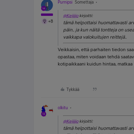
Purnipsi
Somettaja
@Keijjjjo
kirjoitti:
+8
tämä helpottaisi huomattavasti arv
päin.. ja kun näitä tontteja on usea
vaikkapa valokuitujen reittejä..
Veikkaisin, että parhaiten tiedon sa
opastaa, miten voidaan tehdä saatav
kotipaikkaani kuidun hintaa, matkaa 
Tykkää
olkitu
@Keijjjjo
kirjoitti:
tämä helpottaisi huomattavasti arv