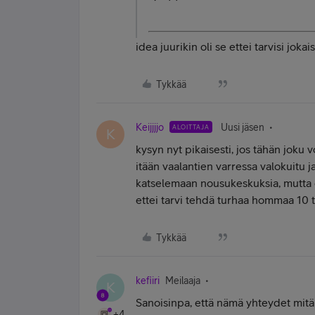
idea juurikin oli se ettei tarvisi joka
Tykkää
Keijjjjo
Uusi jäsen
ALOITTAJA
K
kysyn nyt pikaisesti, jos tähän joku 
itään vaalantien varressa valokuitu j
katselemaan nousukeskuksia, mutta o
ettei tarvi tehdä turhaa hommaa 10 to
Tykkää
kefiiri
Meilaaja
K
Sanoisinpa, että nämä yhteydet mitä 
+4