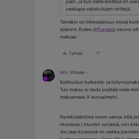
päin.. ja kun näitä tontteja on usea
vaikkapa valokuitujen reittejä..
Tämäkin on liikesalaisuus missä kui
sijainnit. Kuten
@Purnipsi
neuvoi ett
maksaa.
Tykkää
kjns
Irkkaaja
Kotikuidun kytkentä- ja liittymismak
Tuo maksu ei taida sisältää vielä mi
maksamaan X euroa/metri.
Nyrkkisääntönä voisin sanoa, että jo
reunassa / muuten syrjässä, niin ko
Jos taas kyseessä on vaikka pientalo