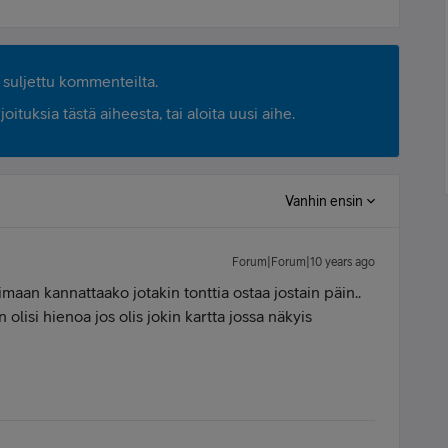
suljettu kommenteilta.
ituksia tästä aiheesta, tai aloita uusi aihe.
Vanhin ensin
Forum|Forum|10 years ago
maan kannattaako jotakin tonttia ostaa jostain päin..
 olisi hienoa jos olis jokin kartta jossa näkyis