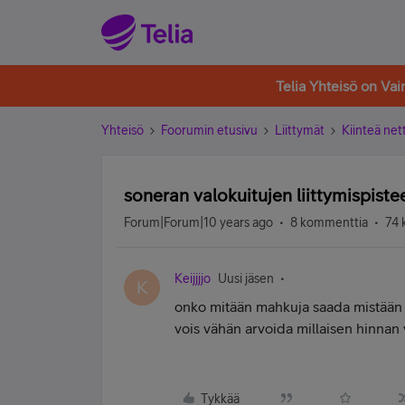
Telia Yhteisö on Va
Yhteisö
Foorumin etusivu
Liittymät
Kiinteä nett
soneran valokuitujen liittymispiste
Forum|Forum|10 years ago
8 kommenttia
74 
Keijjjjo
Uusi jäsen
K
onko mitään mahkuja saada mistään ka
vois vähän arvoida millaisen hinnan
Tykkää