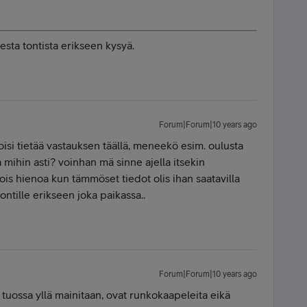
isesta tontista erikseen kysyä.
Forum|Forum|10 years ago
voisi tietää vastauksen täällä, meneekö esim. oulusta
a mihin asti? voinhan mä sinne ajella itsekin
is hienoa kun tämmöset tiedot olis ihan saatavilla
ntille erikseen joka paikassa..
Forum|Forum|10 years ago
tuossa yllä mainitaan, ovat runkokaapeleita eikä