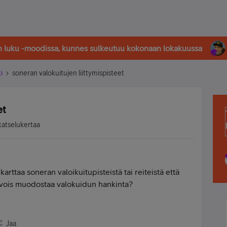
in luku -moodissa, kunnes sulkeutuu kokonaan lokakuussa
i
soneran valokuitujen liittymispisteet
et
katselukertaa
rttaa soneran valoikuitupisteistä tai reiteistä että
 vois muodostaa valokuidun hankinta?
Jaa