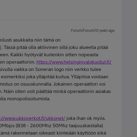
Forum|Forum|10 years ago
eilusti asukkaita niin tämä on
/
. Tässä pitää olla aktiivinen sillä joku alueella pitää
een. Kaikki hyötyvät kuitenkin sitten nopeasta
een operaattoriin.
https://www.helsinginvalokuidut.fi/
sivulla vaikka on Soneran logo niin verkko tulee
imerkiksi joka ylläpitää kuitua. Ylläpitoa voidaan
mistus on osuuskunnalla. Jokainen operaattori voi
 Näin ollen voit päättää minkä operaattorin asiakas
ulla monopolisoitumista.
p://www.ukkoverkot.fi/ukkonet/
joka ihan ok myös.
Mbps (B38 - 2600Mhz 50Mhz taajuuskaistalla)
 tämä rakennetaan oikeasti kiinteään käyttöön eikä