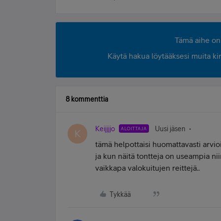
Tämä aihe on 
Käytä hakua löytääksesi muita kirjo
8 kommenttia
Keijjjjo
Uusi jäsen
ALOITTAJA
K
tämä helpottaisi huomattavasti arvioi
ja kun näitä tontteja on useampia niin
vaikkapa valokuitujen reittejä..
Tykkää