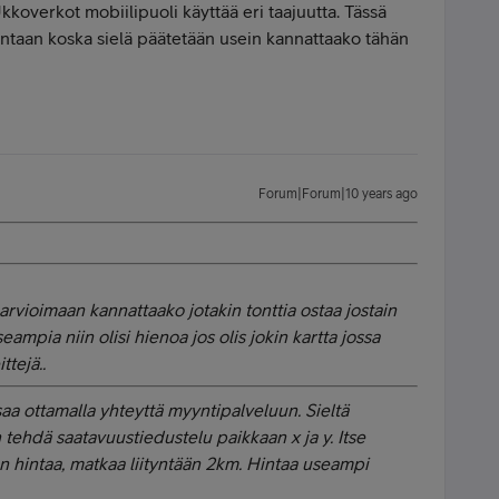
overkot mobiilipuoli käyttää eri taajuutta. Tässä
untaan koska sielä päätetään usein kannattaako tähän
Forum|Forum|10 years ago
arvioimaan kannattaako jotakin tonttia ostaa jostain
seampia niin olisi hienoa jos olis jokin kartta jossa
ttejä..
saa ottamalla yhteyttä myyntipalveluun. Sieltä
tehdä saatavuustiedustelu paikkaan x ja y. Itse
n hintaa, matkaa liityntään 2km. Hintaa useampi