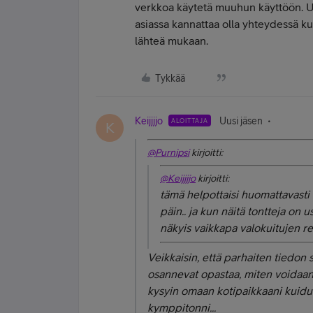
verkkoa käytetä muuhun käyttöön. Ukk
asiassa kannattaa olla yhteydessä k
lähteä mukaan.
Tykkää
Keijjjjo
Uusi jäsen
ALOITTAJA
K
@Purnipsi
kirjoitti:
@Keijjjjo
kirjoitti:
tämä helpottaisi huomattavasti 
päin.. ja kun näitä tontteja on u
näkyis vaikkapa valokuitujen rei
Veikkaisin, että parhaiten tiedon 
osannevat opastaa, miten voidaan 
kysyin omaan kotipaikkaani kuidu
kymppitonni...