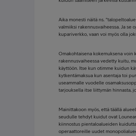
kuidun saamiseen järkevillä kustann
Aika monesti näitä ns. "talopeltoalu
valmiiksi rakennusvaiheessa. Ja se op
kupariverkko, vaan voi myös olla jok
Omakohtaisena kokemuksena voin ke
rakennusvaiheessa vedetty kuitu, mu
käyttöön. Itse kun otimme kuidun käy
kytkentämaksua kun asentaja toi pur
useammalle vuodelle osamaksusopparil
tarjouksella itse liittymän hinnasta,
Mainittakoon myös, että täällä aluee
seudulle tehdyt kuidut ovat Lounean 
kiinnostus pientaloalueiden kuidutt
operaattoreille uudet monopolialuee