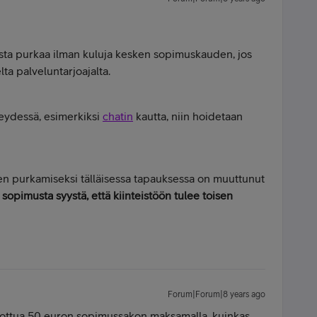
ta purkaa ilman kuluja kesken sopimuskauden, jos
lta palveluntarjoajalta.
eydessä, esimerkiksi
chatin
kautta, niin hoidetaan
en purkamiseksi tälläisessa tapauksessa on muuttunut
 sopimusta syystä, että kiinteistöön tulee toisen
Forum|Forum|8 years ago
nottua 50 euron sopimussakon maksamalla, kuinkas