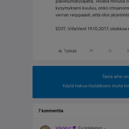
palveluntarjoajalta. Telialla minulla o
kysymykseni kuuluu, onko irtisanomi
verran reippaasti, että olisi järjetönt
EDIT: VilleVent 19.10.2017, otsikk
Tykkää
Tämä aihe on 
Käytä hakua löytääksesi muita kirjo
7 kommenttia
VilleVent
Ex-telialainen