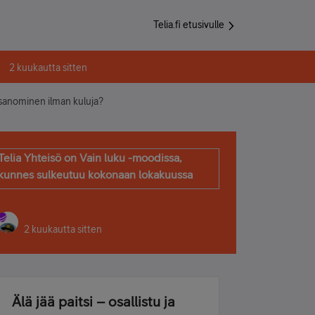
Telia.fi etusivulle
2 kuukautta sitten
tisanominen ilman kuluja?
Telia Yhteisö on Vain luku -moodissa,
kunnes sulkeutuu kokonaan lokakuussa
2 kuukautta sitten
Älä jää paitsi – osallistu ja