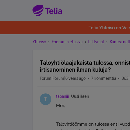
Telia Yhteisö on Va
Yhteisö
Foorumin etusivu
Liittymät
Kiinteä nett
Taloyhtiölaajakaista tulossa, onni
irtisanominen ilman kuluja?
Forum|Forum|8 years ago
7 kommenttia
363 
tapaniii
Uusi jäsen
T
Moi,
Taloyhtiöömme on tulossa ensi vuoden