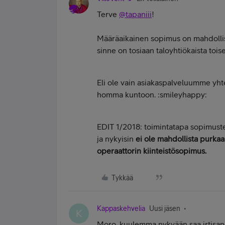
Terve
@tapaniii
!
Määräaikainen sopimus on mahdollis
sinne on tosiaan taloyhtiökaista toise
Eli ole vain asiakaspalveluumme yht
homma kuntoon. :smileyhappy:
EDIT 1/2018: toimintatapa sopimust
ja nykyisin
ei ole mahdollista purkaa
operaattorin kiinteistösopimus.
Tykkää
Kappaskehvelia
Uusi jäsen
K
Moro, kuulemma nykyään saa irtisa