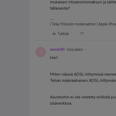
mukaisen irtisanomismaksun ja laitt
tällaisesta?
| Telia Yhteisön moderaattori | Apple iP
Tykkää
venom81
Uusi jäsen
V
Hei!
Miten näissä ADSL-liittymissä menee 
Telian määräaikaisen ADSL-liittymän,
Asuntoihin ei ole vedetty erillistä 
sisäverkkoa.