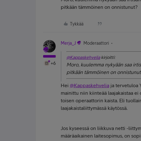
pitkään tämmöinen on onnistunut?
Tykkää
Merja_J
Moderaattori
@Kappaskehvelia
kirjoitti:
+6
Moro, kuulemma nykyään saa irti
pitkään tämmöinen on onnistunut
Hei
@Kappaskehvelia
ja tervetuloa 
mainittu niin kiinteää laajakaistaa ei
toisen operaattorin kaista. Eli tuol
laajakaistaliittymässä käytössä.
Jos kyseessä on liikkuva netti -liitty
määräaikainen laitesopimus, on sop