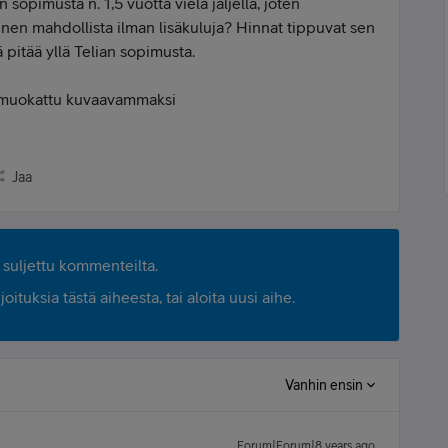
n sopimusta n. 1,5 vuotta vielä jäljellä, joten
nen mahdollista ilman lisäkuluja? Hinnat tippuvat sen
ä pitää yllä Telian sopimusta.
oa muokattu kuvaavammaksi
Jaa
suljettu kommenteilta.
ituksia tästä aiheesta, tai aloita uusi aihe.
Vanhin ensin
Forum|Forum|8 years ago