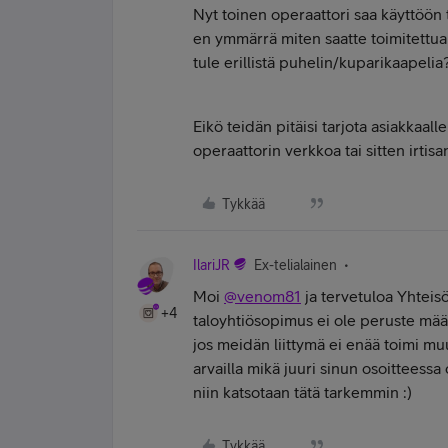
Nyt toinen operaattori saa käyttöön 
en ymmärrä miten saatte toimitettua
tule erillistä puhelin/kuparikaapelia
Eikö teidän pitäisi tarjota asiakkaal
operaattorin verkkoa tai sitten irtis
Tykkää
IlariJR
Ex-telialainen
Moi
@venom81
ja tervetuloa Yhteis
+4
taloyhtiösopimus ei ole peruste määr
jos meidän liittymä ei enää toimi mu
arvailla mikä juuri sinun osoitteessa 
niin katsotaan tätä tarkemmin :)
Tykkää