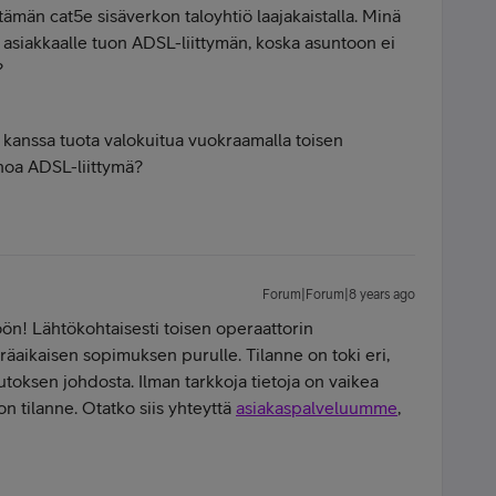
tämän cat5e sisäverkon taloyhtiö laajakaistalla. Minä
 asiakkaalle tuon ADSL-liittymän, koska asuntoon ei
?
le kanssa tuota valokuitua vuokraamalla toisen
anoa ADSL-liittymä?
Forum|Forum|8 years ago
öön! Lähtökohtaisesti toisen operaattorin
äaikaisen sopimuksen purulle. Tilanne on toki eri,
utoksen johdosta. Ilman tarkkoja tietoja on vaikea
on tilanne. Otatko siis yhteyttä
asiakaspalveluumme
,