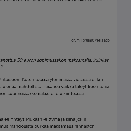
Forum|Forum|8 years ago
sanottua 50 euron sopimussakon maksamalla, kuinkas
?
Yhteisöön! Kuten tuossa ylemmässä viestissä olikin
 ole enää mahdollista irtisanoa vaikka taloyhtiöön tulisi
lainen sopimussakkomaksu ei ole kiinteässä
mä eli Yhteys Mukaan -liittymä ja siinä jokin
imus mahdollista purkaa maksamalla hinnaston