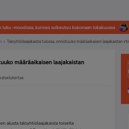
in luku -moodissa, kunnes sulkeutuu kokonaan lokakuussa
i
Taloyhtiölaajakaista tulossa, onnistuuko määräaikaisen laajakaistan ir
stuuko määräaikaisen laajakaistan
katselukertaa
 alusta taloyhtiölaajakaista toiselta