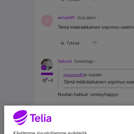
venom81
Uusi jäsen
V
Tämä määräaikainen sopimus saatiin
Tykkää
Sekunti
Somettaja
@venom81
@ kirjoitti:
+4
Tämä määräaikainen sopimus saati
Nostan hattua! :smileyhappy:
Elän pilvessä - mutta vain diginä.
Tykkää
Käytämme sivustollamme evästeitä