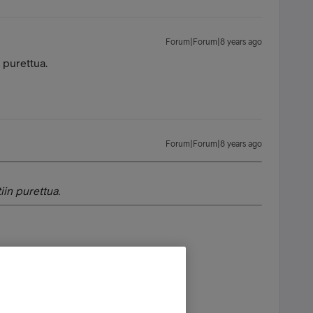
Forum|Forum|8 years ago
 purettua.
Forum|Forum|8 years ago
in purettua.