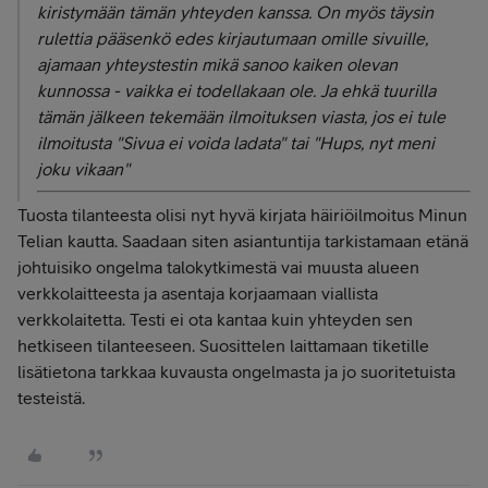
kiristymään tämän yhteyden kanssa. On myös täysin
rulettia pääsenkö edes kirjautumaan omille sivuille,
ajamaan yhteystestin mikä sanoo kaiken olevan
kunnossa - vaikka ei todellakaan ole. Ja ehkä tuurilla
tämän jälkeen tekemään ilmoituksen viasta, jos ei tule
ilmoitusta "Sivua ei voida ladata" tai "Hups, nyt meni
joku vikaan"
Tuosta tilanteesta olisi nyt hyvä kirjata häiriöilmoitus Minun
Telian kautta. Saadaan siten asiantuntija tarkistamaan etänä
johtuisiko ongelma talokytkimestä vai muusta alueen
verkkolaitteesta ja asentaja korjaamaan viallista
verkkolaitetta. Testi ei ota kantaa kuin yhteyden sen
hetkiseen tilanteeseen. Suosittelen laittamaan tiketille
lisätietona tarkkaa kuvausta ongelmasta ja jo suoritetuista
testeistä.