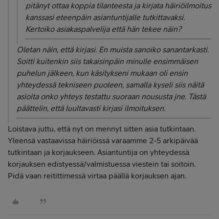
pitänyt ottaa koppia tilanteesta ja kirjata häiriöilmoitus
kanssasi eteenpäin asiantuntijalle tutkittavaksi.
Kertoiko asiakaspalvelija että hän tekee näin?
Oletan näin, että kirjasi. En muista sanoiko sanantarkasti.
Soitti kuitenkin siis takaisinpäin minulle ensimmäisen
puhelun jälkeen, kun käsitykseni mukaan oli ensin
yhteydessä tekniseen puoleen, samalla kyseli siis näitä
asioita onko yhteys testattu suoraan noususta jne. Tästä
päättelin, että luultavasti kirjasi ilmoituksen.
Loistava juttu, että nyt on mennyt sitten asia tutkintaan.
Yleensä vastaavissa häiriöissä varaamme 2-5 arkipäivää
tutkintaan ja korjaukseen. Asiantuntija on yhteydessä
korjauksen edistyessä/valmistuessa viestein tai soitoin.
Pidä vaan reitittimessä virtaa päällä korjauksen ajan.