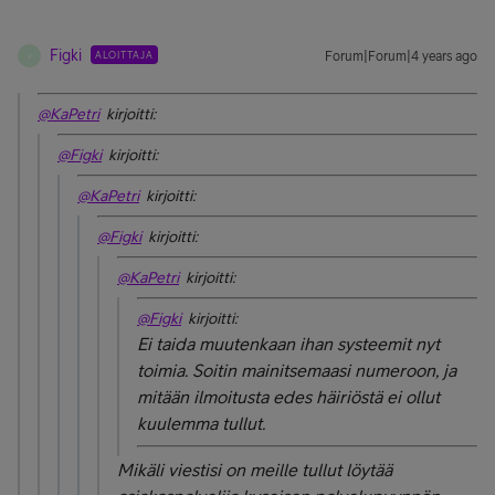
Figki
ALOITTAJA
Forum|Forum|4 years ago
F
@KaPetri
kirjoitti:
@Figki
kirjoitti:
@KaPetri
kirjoitti:
@Figki
kirjoitti:
@KaPetri
kirjoitti:
@Figki
kirjoitti:
Ei taida muutenkaan ihan systeemit nyt
toimia. Soitin mainitsemaasi numeroon, ja
mitään ilmoitusta edes häiriöstä ei ollut
kuulemma tullut.
Mikäli viestisi on meille tullut löytää