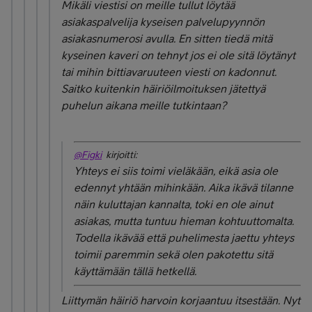
Mikäli viestisi on meille tullut löytää
asiakaspalvelija kyseisen palvelupyynnön
asiakasnumerosi avulla. En sitten tiedä mitä
kyseinen kaveri on tehnyt jos ei ole sitä löytänyt
tai mihin bittiavaruuteen viesti on kadonnut.
Saitko kuitenkin häiriöilmoituksen jätettyä
puhelun aikana meille tutkintaan?
@Figki
kirjoitti:
Yhteys ei siis toimi vieläkään, eikä asia ole
edennyt yhtään mihinkään. Aika ikävä tilanne
näin kuluttajan kannalta, toki en ole ainut
asiakas, mutta tuntuu hieman kohtuuttomalta.
Todella ikävää että puhelimesta jaettu yhteys
toimii paremmin sekä olen pakotettu sitä
käyttämään tällä hetkellä.
Liittymän häiriö harvoin korjaantuu itsestään. Nyt