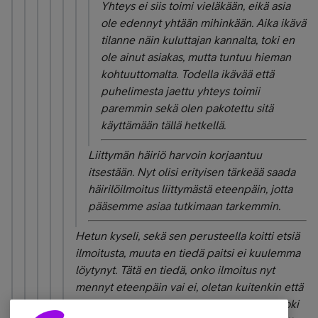
Yhteys ei siis toimi vieläkään, eikä asia
ole edennyt yhtään mihinkään. Aika ikävä
tilanne näin kuluttajan kannalta, toki en
ole ainut asiakas, mutta tuntuu hieman
kohtuuttomalta. Todella ikävää että
puhelimesta jaettu yhteys toimii
paremmin sekä olen pakotettu sitä
käyttämään tällä hetkellä.
Liittymän häiriö harvoin korjaantuu
itsestään. Nyt olisi erityisen tärkeää saada
häirilöilmoitus liittymästä eteenpäin, jotta
pääsemme asiaa tutkimaan tarkemmin.
Hetun kyseli, sekä sen perusteella koitti etsiä
ilmoitusta, muuta en tiedä paitsi ei kuulemma
löytynyt. Tätä en tiedä, onko ilmoitus nyt
mennyt eteenpäin vai ei, oletan kuitenkin että
olisi, koska tietoja kyseli puhelun aikana. Toki