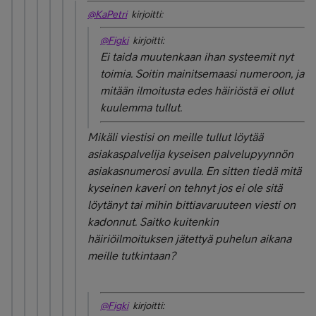
@KaPetri
kirjoitti:
@Figki
kirjoitti:
Ei taida muutenkaan ihan systeemit nyt
toimia. Soitin mainitsemaasi numeroon, ja
mitään ilmoitusta edes häiriöstä ei ollut
kuulemma tullut.
Mikäli viestisi on meille tullut löytää
asiakaspalvelija kyseisen palvelupyynnön
asiakasnumerosi avulla. En sitten tiedä mitä
kyseinen kaveri on tehnyt jos ei ole sitä
löytänyt tai mihin bittiavaruuteen viesti on
kadonnut. Saitko kuitenkin
häiriöilmoituksen jätettyä puhelun aikana
meille tutkintaan?
@Figki
kirjoitti: