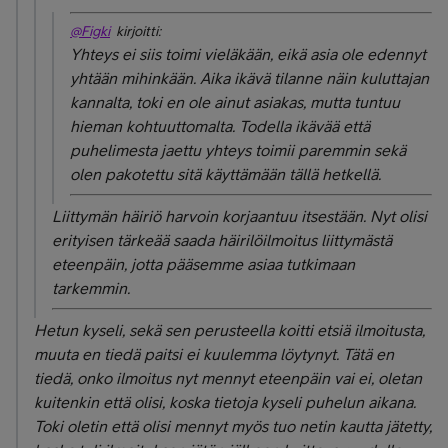
@Figki
kirjoitti:
Yhteys ei siis toimi vieläkään, eikä asia ole edennyt
yhtään mihinkään. Aika ikävä tilanne näin kuluttajan
kannalta, toki en ole ainut asiakas, mutta tuntuu
hieman kohtuuttomalta. Todella ikävää että
puhelimesta jaettu yhteys toimii paremmin sekä
olen pakotettu sitä käyttämään tällä hetkellä.
Liittymän häiriö harvoin korjaantuu itsestään. Nyt olisi
erityisen tärkeää saada häirilöilmoitus liittymästä
eteenpäin, jotta pääsemme asiaa tutkimaan
tarkemmin.
Hetun kyseli, sekä sen perusteella koitti etsiä ilmoitusta,
muuta en tiedä paitsi ei kuulemma löytynyt. Tätä en
tiedä, onko ilmoitus nyt mennyt eteenpäin vai ei, oletan
kuitenkin että olisi, koska tietoja kyseli puhelun aikana.
Toki oletin että olisi mennyt myös tuo netin kautta jätetty,