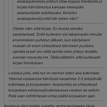
asiakaspalvelijan pitänyt ottaa koppia tilanteesta ja
kirjata häiriöilmoitus kanssasi eteenpäin
asiantuntijalle tutkittavaksi. Kertoiko
asiakaspalvelija että hän tekee näin?
Oletan näin, että kirjasi. En muista sanoiko
sanantarkasti. Soitti kuitenkin siis takaisinpäin minulle
ensimmäisen puhelun jälkeen, kun käsitykseni
mukaan oli ensin yhteydessä tekniseen puoleen,
samalla kyseli siis näitä asioita onko yhteys testattu
suoraan noususta jne. Tästä päättelin, että luultavasti
kirjasi ilmoituksen.
Loistava juttu, että nyt on mennyt sitten asia tutkintaan.
Yleensä vastaavissa häiriöissä varaamme 2-5 arkipäivää
tutkintaan ja korjaukseen. Asiantuntija on yhteydessä
korjauksen edistyessä/valmistuessa viestein tai soitoin.
Pidä vaan reitittimessä virtaa päällä korjauksen ajan.
Asiasta ei ollut mitään puhetta, mutta tarvitseeko tässä