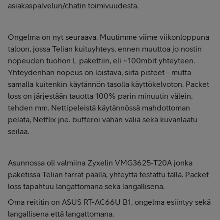
asiakaspalvelun/chatin toimivuudesta.
Ongelma on nyt seuraava. Muutimme viime viikonloppuna
taloon, jossa Telian kuituyhteys, ennen muuttoa jo nostin
nopeuden tuohon L pakettiin, eli ~100mbit yhteyteen.
Yhteydenhän nopeus on loistava, siitä pisteet - mutta
samalla kuitenkin käytännön tasolla käyttökelvoton. Packet
loss on järjestään tauotta 100% parin minuutin välein,
tehden mm. Nettipeleistä käytännössä mahdottoman
pelata, Netflix jne. bufferoi vähän väliä sekä kuvanlaatu
seilaa.
Asunnossa oli valmiina Zyxelin VMG3625-T20A jonka
paketissa Telian tarrat päällä, yhteyttä testattu tällä. Packet
loss tapahtuu langattomana sekä langallisena.
Oma reititin on ASUS
RT-AC66U B1, ongelma esiintyy sekä
langallisena että langattomana.