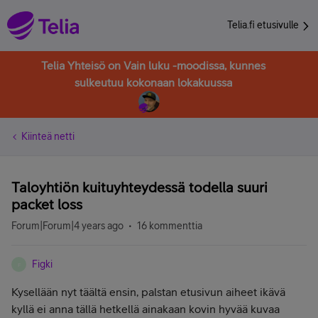
Telia.fi etusivulle
Telia Yhteisö on Vain luku -moodissa, kunnes
sulkeutuu kokonaan lokakuussa
Kiinteä netti
Taloyhtiön kuituyhteydessä todella suuri
packet loss
Forum|Forum|4 years ago
16 kommenttia
Figki
F
Kysellään nyt täältä ensin, palstan etusivun aiheet ikävä
kyllä ei anna tällä hetkellä ainakaan kovin hyvää kuvaa