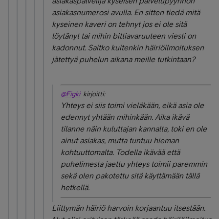
asiakaspalvelija kyseisen palvelupyynnön
asiakasnumerosi avulla. En sitten tiedä mitä
kyseinen kaveri on tehnyt jos ei ole sitä
löytänyt tai mihin bittiavaruuteen viesti on
kadonnut. Saitko kuitenkin häiriöilmoituksen
jätettyä puhelun aikana meille tutkintaan?
@Figki
kirjoitti:
Yhteys ei siis toimi vieläkään, eikä asia ole
edennyt yhtään mihinkään. Aika ikävä
tilanne näin kuluttajan kannalta, toki en ole
ainut asiakas, mutta tuntuu hieman
kohtuuttomalta. Todella ikävää että
puhelimesta jaettu yhteys toimii paremmin
sekä olen pakotettu sitä käyttämään tällä
hetkellä.
Liittymän häiriö harvoin korjaantuu itsestään.