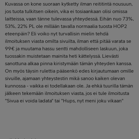
Kuvassa on kone suoraan kytketty ilman reititintä nousuun,
jos tuota tulkitsen oikein, vika ei tosiaankaan olisi omissa
laitteissa, vaan tänne tulevassa yhteydessä. Eihän nuo 73%,
53%, 22% PL ole millään tavalla normaalia tuosta HOP2
eteenpäin? Eli voiko nyt turvallisin mielin tehdä
ilmoituksen viasta omilta sivuilta, ilman että pitää varata se
99€ ja muutama hassu sentti mahdolliseen laskuun, joka
tuossakin muistetaan mainita heti kättelyssä. Lievästi
sanottuna alkaa pinna kiristymään tämän yhteyden kanssa.
On myös täysin rulettia pääsenkö edes kirjautumaan omille
sivuille, ajamaan yhteystestin mikä sanoo kaiken olevan
kunnossa - vaikka ei todellakaan ole. Ja ehkä tuurilla tämän
jälkeen tekemään ilmoituksen viasta, jos ei tule ilmoitusta
"Sivua ei voida ladata" tai "Hups, nyt meni joku vikaan"