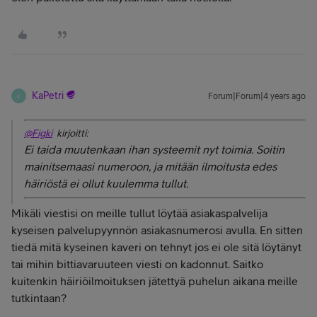
KaPetri
Forum|Forum|4 years ago
K
@Figki
kirjoitti:
Ei taida muutenkaan ihan systeemit nyt toimia. Soitin
mainitsemaasi numeroon, ja mitään ilmoitusta edes
häiriöstä ei ollut kuulemma tullut.
Mikäli viestisi on meille tullut löytää asiakaspalvelija
kyseisen palvelupyynnön asiakasnumerosi avulla. En sitten
tiedä mitä kyseinen kaveri on tehnyt jos ei ole sitä löytänyt
tai mihin bittiavaruuteen viesti on kadonnut. Saitko
kuitenkin häiriöilmoituksen jätettyä puhelun aikana meille
tutkintaan?