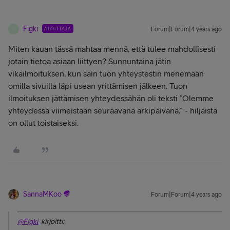
Figki
ALOITTAJA
Forum|Forum|4 years ago
F
Miten kauan tässä mahtaa mennä, että tulee mahdollisesti
jotain tietoa asiaan liittyen? Sunnuntaina jätin
vikailmoituksen, kun sain tuon yhteystestin menemään
omilla sivuilla läpi usean yrittämisen jälkeen. Tuon
ilmoituksen jättämisen yhteydessähän oli teksti ”Olemme
yhteydessä viimeistään seuraavana arkipäivänä.” - hiljaista
on ollut toistaiseksi.
SannaMKoo
Forum|Forum|4 years ago
@Figki
kirjoitti: