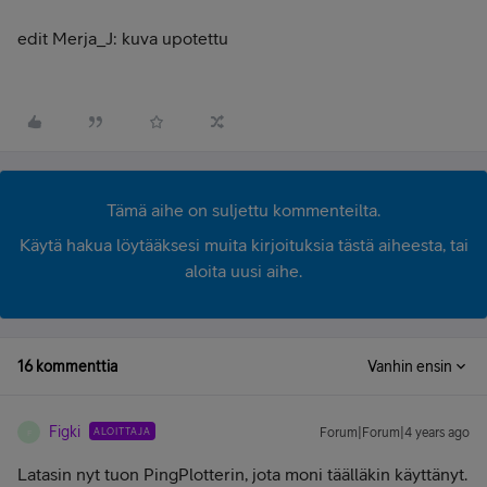
edit Merja_J: kuva upotettu
Tämä aihe on suljettu kommenteilta.
Käytä hakua löytääksesi muita kirjoituksia tästä aiheesta, tai
aloita uusi aihe.
16 kommenttia
Vanhin ensin
Figki
ALOITTAJA
Forum|Forum|4 years ago
F
Latasin nyt tuon PingPlotterin, jota moni täälläkin käyttänyt.