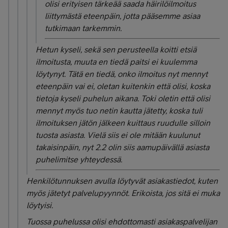
olisi erityisen tärkeää saada häirilöilmoitus
liittymästä eteenpäin, jotta pääsemme asiaa
tutkimaan tarkemmin.
Hetun kyseli, sekä sen perusteella koitti etsiä
ilmoitusta, muuta en tiedä paitsi ei kuulemma
löytynyt. Tätä en tiedä, onko ilmoitus nyt mennyt
eteenpäin vai ei, oletan kuitenkin että olisi, koska
tietoja kyseli puhelun aikana. Toki oletin että olisi
mennyt myös tuo netin kautta jätetty, koska tuli
ilmoituksen jätön jälkeen kuittaus ruudulle silloin
tuosta asiasta. Vielä siis ei ole mitään kuulunut
takaisinpäin, nyt 2.2 olin siis aamupäivällä asiasta
puhelimitse yhteydessä.
Henkilötunnuksen avulla löytyvät asiakastiedot, kuten
myös jätetyt palvelupyynnöt. Erikoista, jos sitä ei muka
löytyisi.
Tuossa puhelussa olisi ehdottomasti asiakaspalvelijan