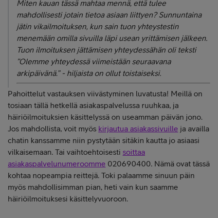
Miten kauan tässä mahtaa mennä, että tulee
mahdollisesti jotain tietoa asiaan liittyen? Sunnuntaina
jätin vikailmoituksen, kun sain tuon yhteystestin
menemään omilla sivuilla läpi usean yrittämisen jälkeen.
Tuon ilmoituksen jättämisen yhteydessähän oli teksti
”Olemme yhteydessä viimeistään seuraavana
arkipäivänä.” - hiljaista on ollut toistaiseksi.
Pahoittelut vastauksen viivästyminen luvatusta! Meillä on
tosiaan tällä hetkellä asiakaspalvelussa ruuhkaa, ja
häiriöilmoituksien käsittelyssä on useamman päivän jono.
Jos mahdollista, voit myös
kirjautua asiakassivuille
ja availla
chatin kanssamme niin pystytään sitäkin kautta jo asiaasi
vilkaisemaan. Tai vaihtoehtoisesti
soittaa
asiakaspalvelunumeroomme
020690400. Nämä ovat tässä
kohtaa nopeampia reittejä. Toki palaamme sinuun päin
myös mahdollisimman pian, heti vain kun saamme
häiriöilmoituksesi käsittelyvuoroon.