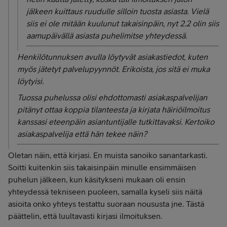
jälkeen kuittaus ruudulle silloin tuosta asiasta. Vielä
siis ei ole mitään kuulunut takaisinpäin, nyt 2.2 olin siis
aamupäivällä asiasta puhelimitse yhteydessä.
Henkilötunnuksen avulla löytyvät asiakastiedot, kuten
myös jätetyt palvelupyynnöt. Erikoista, jos sitä ei muka
löytyisi.
Tuossa puhelussa olisi ehdottomasti asiakaspalvelijan
pitänyt ottaa koppia tilanteesta ja kirjata häiriöilmoitus
kanssasi eteenpäin asiantuntijalle tutkittavaksi. Kertoiko
asiakaspalvelija että hän tekee näin?
Oletan näin, että kirjasi. En muista sanoiko sanantarkasti.
Soitti kuitenkin siis takaisinpäin minulle ensimmäisen
puhelun jälkeen, kun käsitykseni mukaan oli ensin
yhteydessä tekniseen puoleen, samalla kyseli siis näitä
asioita onko yhteys testattu suoraan noususta jne. Tästä
päättelin, että luultavasti kirjasi ilmoituksen.