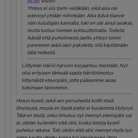
@Figki
kirjoitti:
Yhteys ei siis toimi vieläkään, eikä asia ole
edennyt yhtään mihinkään. Aika ikävä tilanne
näin kuluttajan kannalta, toki en ole ainut asiakas,
mutta tuntuu hieman kohtuuttomalta. Todella
ikävää että puhelimesta jaettu yhteys toimii
paremmin sekä olen pakotettu sitä käyttämään
tällä hetkellä.
Liittymän häiriö harvoin korjaantuu itsestään. Nyt
olisi erityisen tärkeää saada häirilöilmoitus
liittymästä eteenpäin, jotta pääsemme asiaa
tutkimaan tarkemmin.
Hetun kyseli, sekä sen perusteella koitti etsiä
ilmoitusta, muuta en tiedä paitsi ei kuulemma löytynyt.
Tätä en tiedä, onko ilmoitus nyt mennyt eteenpäin vai
ei, oletan kuitenkin että olisi, koska tietoja kyseli
puhelun aikana. Toki oletin että olisi mennyt myös tuo
netin kautta jätetty, koska tuli ilmoituksen jätön