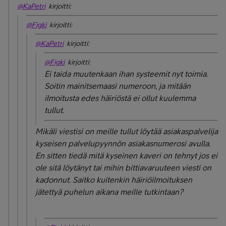
@KaPetri
kirjoitti:
@Figki
kirjoitti:
@KaPetri
kirjoitti:
@Figki
kirjoitti:
Ei taida muutenkaan ihan systeemit nyt toimia.
Soitin mainitsemaasi numeroon, ja mitään
ilmoitusta edes häiriöstä ei ollut kuulemma
tullut.
Mikäli viestisi on meille tullut löytää asiakaspalvelija
kyseisen palvelupyynnön asiakasnumerosi avulla.
En sitten tiedä mitä kyseinen kaveri on tehnyt jos ei
ole sitä löytänyt tai mihin bittiavaruuteen viesti on
kadonnut. Saitko kuitenkin häiriöilmoituksen
jätettyä puhelun aikana meille tutkintaan?