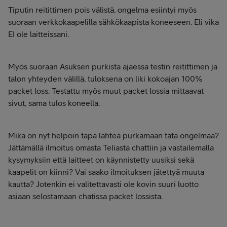
Tiputin reitittimen pois välistä, ongelma esiintyi myös
suoraan verkkokaapelilla sähkökaapista koneeseen. Eli vika
EI ole laitteissani.
Myös suoraan Asuksen purkista ajaessa testin reitittimen ja
talon yhteyden välillä, tuloksena on liki kokoajan 100%
packet loss. Testattu myös muut packet lossia mittaavat
sivut, sama tulos koneella.
Mikä on nyt helpoin tapa lähteä purkamaan tätä ongelmaa?
Jättämällä ilmoitus omasta Teliasta chattiin ja vastailemalla
kysymyksiin että laitteet on käynnistetty uusiksi sekä
kaapelit on kiinni? Vai saako ilmoituksen jätettyä muuta
kautta? Jotenkin ei valitettavasti ole kovin suuri luotto
asiaan selostamaan chatissa packet lossista.