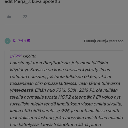
edit Merja_J: kuva upotettu
KaPetri
Forum|Forum|4 years ago
K
@Figki
kirjoitti:
Latasin nyt tuon PingPlotterin, jota moni täälläkin
käyttänyt. Kuvassa on kone suoraan kytketty ilman
reititintä nousuun, jos tuota tulkitsen oikein, vika ei
tosiaankaan olisi omissa laitteissa, vaan tänne tulevassa
yhteydessä. Eihän nuo 73%, 53%, 22% PL ole millään
tavalla normaalia tuosta HOP2 eteenpäin? Eli voiko nyt
turvallisin mielin tehdä ilmoituksen viasta omilta sivuilta,
ilman että pitää varata se 99€ ja muutama hassu sentti
mahdolliseen laskuun, joka tuossakin muistetaan mainita
heti kättelyssä. Lievästi sanottuna alkaa pinna