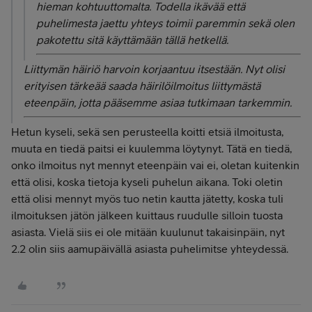
hieman kohtuuttomalta. Todella ikävää että
puhelimesta jaettu yhteys toimii paremmin sekä olen
pakotettu sitä käyttämään tällä hetkellä.
Liittymän häiriö harvoin korjaantuu itsestään. Nyt olisi
erityisen tärkeää saada häirilöilmoitus liittymästä
eteenpäin, jotta pääsemme asiaa tutkimaan tarkemmin.
Hetun kyseli, sekä sen perusteella koitti etsiä ilmoitusta,
muuta en tiedä paitsi ei kuulemma löytynyt. Tätä en tiedä,
onko ilmoitus nyt mennyt eteenpäin vai ei, oletan kuitenkin
että olisi, koska tietoja kyseli puhelun aikana. Toki oletin
että olisi mennyt myös tuo netin kautta jätetty, koska tuli
ilmoituksen jätön jälkeen kuittaus ruudulle silloin tuosta
asiasta. Vielä siis ei ole mitään kuulunut takaisinpäin, nyt
2.2 olin siis aamupäivällä asiasta puhelimitse yhteydessä.