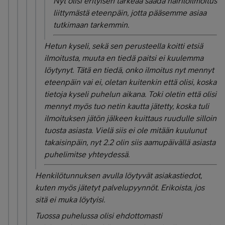
Nyt olisi erityisen tärkeää saada häirilöilmoitus
liittymästä eteenpäin, jotta pääsemme asiaa
tutkimaan tarkemmin.
Hetun kyseli, sekä sen perusteella koitti etsiä
ilmoitusta, muuta en tiedä paitsi ei kuulemma
löytynyt. Tätä en tiedä, onko ilmoitus nyt mennyt
eteenpäin vai ei, oletan kuitenkin että olisi, koska
tietoja kyseli puhelun aikana. Toki oletin että olisi
mennyt myös tuo netin kautta jätetty, koska tuli
ilmoituksen jätön jälkeen kuittaus ruudulle silloin
tuosta asiasta. Vielä siis ei ole mitään kuulunut
takaisinpäin, nyt 2.2 olin siis aamupäivällä asiasta
puhelimitse yhteydessä.
Henkilötunnuksen avulla löytyvät asiakastiedot,
kuten myös jätetyt palvelupyynnöt. Erikoista, jos
sitä ei muka löytyisi.
Tuossa puhelussa olisi ehdottomasti