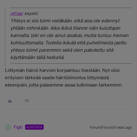
@Figki
kirjoitti:
Yhteys ei siis toimi vieläkään, eikä asia ole edennyt
yhtään mihinkään. Aika ikävä tilanne näin kuluttajan
kannalta, toki en ole ainut asiakas, mutta tuntuu hieman
kohtuuttomalta. Todella ikävää että puhelimesta jaettu
yhteys toimii paremmin sekä olen pakotettu sitä
käyttämään tällä hetkellä.
Liittymän häiriö harvoin korjaantuu itsestään. Nyt olisi
erityisen tärkeää saada häirilöilmoitus liittymästä
eteenpäin, jotta pääsemme asiaa tutkimaan tarkemmin.
Figki
ALOITTAJA
Forum|Forum|4 years ago
F