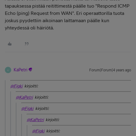
tapauksessa pistää reitittimestä päälle tuo "Respond ICMP
Echo (ping) Request from WAN". Eri operaattorilla tuota
joskus pyydettiin aikoinaan laittamaan päälle kun
yhteydessä oli häiriötä.
KaPetri
Forum|Forum|4 years ago
K
@Figki
kirjoitti:
@KaPetri
kirjoitti:
@Figki
kirjoitti:
@KaPetri
kirjoitti:
@Figki
kirjoitti: