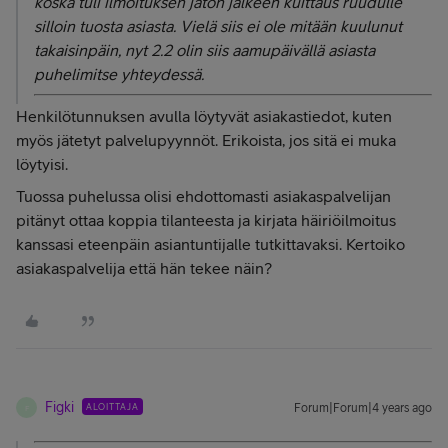
koska tuli ilmoituksen jätön jälkeen kuittaus ruudulle
silloin tuosta asiasta. Vielä siis ei ole mitään kuulunut
takaisinpäin, nyt 2.2 olin siis aamupäivällä asiasta
puhelimitse yhteydessä.
Henkilötunnuksen avulla löytyvät asiakastiedot, kuten
myös jätetyt palvelupyynnöt. Erikoista, jos sitä ei muka
löytyisi.
Tuossa puhelussa olisi ehdottomasti asiakaspalvelijan
pitänyt ottaa koppia tilanteesta ja kirjata häiriöilmoitus
kanssasi eteenpäin asiantuntijalle tutkittavaksi. Kertoiko
asiakaspalvelija että hän tekee näin?
Figki
ALOITTAJA
Forum|Forum|4 years ago
F