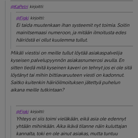
@KaPetri
kirjoitti:
@Figki
kirjoitti:
Ei taida muutenkaan ihan systeemit nyt toimia. Soitin
mainitsemaasi numeroon, ja mitään ilmoitusta edes
häiriöstä ei ollut kuulemma tullut.
Mikäli viestisi on meille tullut löytää asiakaspalvelija
kyseisen palvelupyynnön asiakasnumerosi avulla. En
sitten tiedä mitä kyseinen kaveri on tehnyt jos ei ole sitä
löytänyt tai mihin bittiavaruuteen viesti on kadonnut.
Saitko kuitenkin häiriöilmoituksen jätettyä puhelun
aikana meille tutkintaan?
@Figki
kirjoitti:
Yhteys ei siis toimi vieläkään, eikä asia ole edennyt
yhtään mihinkään. Aika ikävä tilanne näin kuluttajan
kannalta, toki en ole ainut asiakas, mutta tuntuu