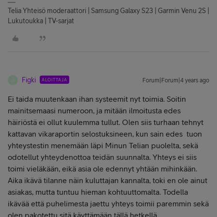
Telia Yhteisö moderaattori | Samsung Galaxy S23 | Garmin Venu 2S |
Lukutoukka | TV-sarjat
Figki
ALOITTAJA
Forum|Forum|4 years ago
F
Ei taida muutenkaan ihan systeemit nyt toimia. Soitin
mainitsemaasi numeroon, ja mitään ilmoitusta edes
häiriöstä ei ollut kuulemma tullut. Olen siis turhaan tehnyt
kattavan vikaraportin selostuksineen, kun sain edes tuon
yhteystestin menemään läpi Minun Telian puolelta, sekä
odotellut yhteydenottoa teidän suunnalta. Yhteys ei siis
toimi vieläkään, eikä asia ole edennyt yhtään mihinkään.
Aika ikävä tilanne näin kuluttajan kannalta, toki en ole ainut
asiakas, mutta tuntuu hieman kohtuuttomalta. Todella
ikävää että puhelimesta jaettu yhteys toimii paremmin sekä
olen pakotettu sitä käyttämään tällä hetkellä.