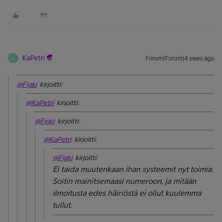
KaPetri
Forum|Forum|4 years ago
K
@Figki
kirjoitti:
@KaPetri
kirjoitti:
@Figki
kirjoitti:
@KaPetri
kirjoitti:
@Figki
kirjoitti:
Ei taida muutenkaan ihan systeemit nyt toimia.
Soitin mainitsemaasi numeroon, ja mitään
ilmoitusta edes häiriöstä ei ollut kuulemma
tullut.