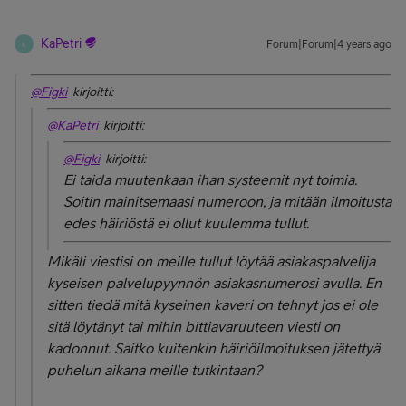
KaPetri
Forum|Forum|4 years ago
K
@Figki
kirjoitti:
@KaPetri
kirjoitti:
@Figki
kirjoitti:
Ei taida muutenkaan ihan systeemit nyt toimia.
Soitin mainitsemaasi numeroon, ja mitään ilmoitusta
edes häiriöstä ei ollut kuulemma tullut.
Mikäli viestisi on meille tullut löytää asiakaspalvelija
kyseisen palvelupyynnön asiakasnumerosi avulla. En
sitten tiedä mitä kyseinen kaveri on tehnyt jos ei ole
sitä löytänyt tai mihin bittiavaruuteen viesti on
kadonnut. Saitko kuitenkin häiriöilmoituksen jätettyä
puhelun aikana meille tutkintaan?