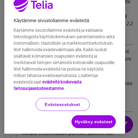
oletin että olisi mennyt myös tuo netin kautta
jätetty, koska tuli ilmoituksen jätön jälkeen
kuittaus ruudulle silloin tuosta asiasta. Vielä
Käytämme sivustollamme evästeitä
siis ei ole mitään kuulunut takaisinpäin, nyt 2.2
Käytämme sivustollamme evästeitä ja vastaavia
olin siis aamupäivällä asiasta puhelimitse
teknologioita käyttökokemuksen parantamiseksi sekä
yhteydessä.
toiminnallisiin, tilastollisiin ja markkinointitarkoituksiin.
Voit hallinnoida evästevalintojasi alla. Kaikki luokat
Henkilötunnuksen avulla löytyvät asiakastiedot,
sisältävät kolmansien osapuolien evästeitä ja
kuten myös jätetyt palvelupyynnöt. Erikoista, jos
merkitsevät tietojen siirtämistä kolmansille osapuolille.
sitä ei muka löytyisi.
Voit hallinnoida evästeitä tai poistaa ne käytöstä
milloin tahansa evästeasetuksissa. Lisätietoja
Tuossa puhelussa olisi ehdottomasti
evästeistä saat
evästeitä koskevasta
asiakaspalvelijan pitänyt ottaa koppia tilanteesta
tietosuojaselosteestamme.
ja kirjata häiriöilmoitus kanssasi eteenpäin
asiantuntijalle tutkittavaksi. Kertoiko
Evästeasetukset
asiakaspalvelija että hän tekee näin?
Oletan näin, että kirjasi. En muista sanoiko
Hyväksy evästeet
sanantarkasti. Soitti kuitenkin siis takaisinpäin
minulle ensimmäisen puhelun jälkeen, kun