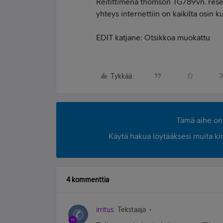
Reitittimenä thomson TG789vn. reset
yhteys internettiin on kaikilta osin 
EDIT katjane: Otsikkoa muokattu
Tykkää
Tämä aihe on 
Käytä hakua löytääksesi muita kirjo
4 kommenttia
irritus
Tekstaaja