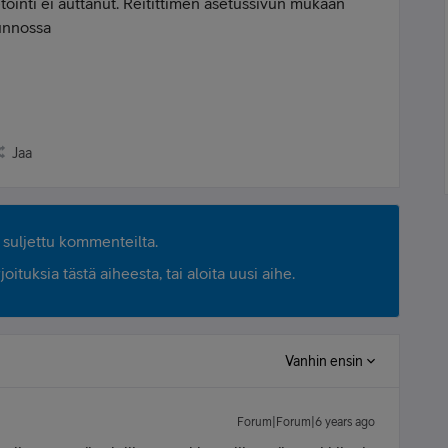
ointi ei auttanut. Reitittimen asetussivun mukaan
kunnossa
Jaa
suljettu kommenteilta.
ituksia tästä aiheesta, tai aloita uusi aihe.
Vanhin ensin
Forum|Forum|6 years ago