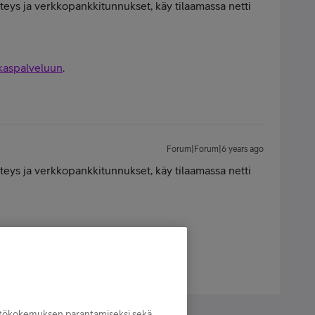
hteys ja verkkopankkitunnukset, käy tilaamassa netti
akaspalveluun
.
Forum|Forum|6 years ago
hteys ja verkkopankkitunnukset, käy tilaamassa netti
kaspalveluun.
yttökokemuksen parantamiseksi sekä