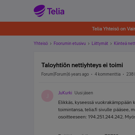
Telia Yhteisö on Va
Yhteisö
Foorumin etusivu
Liittymät
Kiinteä nett
Taloyhtiön nettiyhteys ei toimi
Forum|Forum|6 years ago
4 kommenttia
238 
JuKurki
Uusi jäsen
J
Elikkäs, kyseessä vuokrakämppään kuul
toimintansa, telia.fi sivulle pääsee, m
osoitteeseen: 194.251.244.242. Myösk