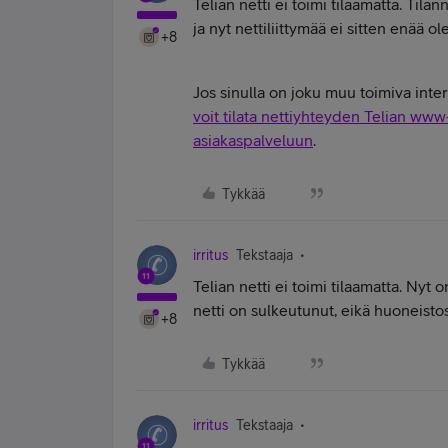
Telian netti ei toimi tilaamatta. Tila
ja nyt nettiliittymää ei sitten enää ole
+8
Jos sinulla on joku muu toimiva inte
voit tilata nettiyhteyden Telian www-
asiakaspalveluun
.
Tykkää
irritus
Tekstaaja
Telian netti ei toimi tilaamatta. Nyt
netti on sulkeutunut, eikä huoneistos
+8
Tykkää
irritus
Tekstaaja