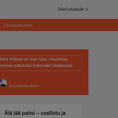
Telia.fi etusivulle
2 kuukautta sitten
Telia Yhteisö on Vain luku -moodissa,
kunnes sulkeutuu kokonaan lokakuussa
2 kuukautta sitten
Älä jää paitsi – osallistu ja