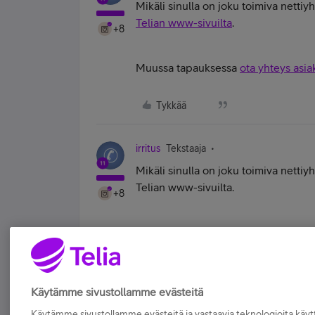
Mikäli sinulla on joku toimiva nettiy
Telian www-sivuilta
.
+8
Muussa tapauksessa
ota yhteys asi
Tykkää
irritus
Tekstaaja
Mikäli sinulla on joku toimiva nettiy
Telian www-sivuilta.
+8
Muussa tapauksessa ota yhteys asia
Tykkää
Käytämme sivustollamme evästeitä
Käytämme sivustollamme evästeitä ja vastaavia teknologioita kä