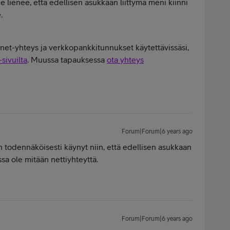
nne lienee, että edellisen asukkaan liittymä meni kiinni
.
rnet-yhteys ja verkkopankkitunnukset käytettävissäsi,
sivuilta
. Muussa tapauksessa
ota yhteys
Forum|Forum|6 years ago
 on todennäköisesti käynyt niin, että edellisen asukkaan
sa ole mitään nettiyhteyttä.
Forum|Forum|6 years ago