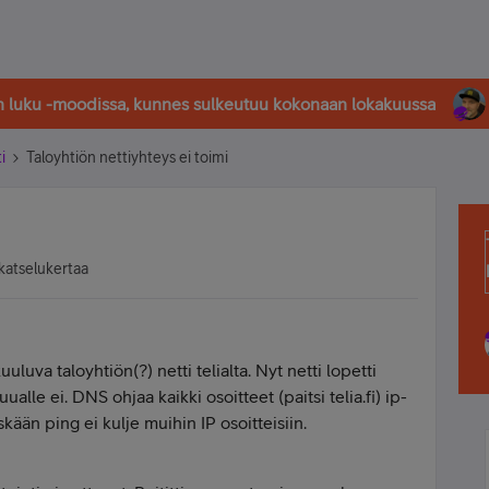
in luku -moodissa, kunnes sulkeutuu kokonaan lokakuussa
i
Taloyhtiön nettiyhteys ei toimi
katselukertaa
uva taloyhtiön(?) netti telialta. Nyt netti lopetti
uualle ei. DNS ohjaa kaikki osoitteet (paitsi telia.fi) ip-
ään ping ei kulje muihin IP osoitteisiin.