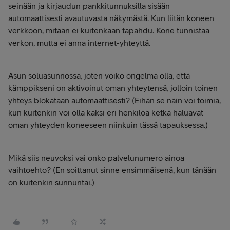
seinään ja kirjaudun pankkitunnuksilla sisään
automaattisesti avautuvasta näkymästä. Kun liitän koneen
verkkoon, mitään ei kuitenkaan tapahdu. Kone tunnistaa
verkon, mutta ei anna internet-yhteyttä.
Asun soluasunnossa, joten voiko ongelma olla, että
kämppikseni on aktivoinut oman yhteytensä, jolloin toinen
yhteys blokataan automaattisesti? (Eihän se näin voi toimia,
kun kuitenkin voi olla kaksi eri henkilöä ketkä haluavat
oman yhteyden koneeseen niinkuin tässä tapauksessa.)
Mikä siis neuvoksi vai onko palvelunumero ainoa
vaihtoehto? (En soittanut sinne ensimmäisenä, kun tänään
on kuitenkin sunnuntai.)