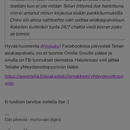
itselläni kun ei ole mitään Telian liittymiä itse hankittuna,
niin ei antanut minun kirjautua sisään pankkitunnuksilla.
Onko siis ainoa vaihtoehto vain soittaa asiakaspalveluun.
Kokeilen kuitenkin tuota 24/7 chattia vielä kerran josko
se toimisi.
Hyvää huomenta
@Voijuku
! Facebookissa päivystää Telian
asiakaspalvelu, jos et tuonne Omille Sivuille pääse ja
sinulla on FB-tunnukset olemassa. Halutessasi voit jättää
Telialle yhteydenottopyynnön täällä:
https://www.telia.fi/asiakastuki/lomakkeet/yhteydenottopy
ynto
Ei tuolloin tarvitse soitella itse :)
Elän pilvessä - mutta vain diginä.