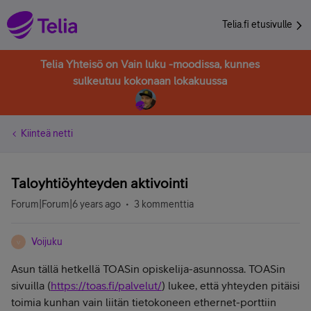
Telia.fi etusivulle
Telia Yhteisö on Vain luku -moodissa, kunnes
sulkeutuu kokonaan lokakuussa
Kiinteä netti
Taloyhtiöyhteyden aktivointi
Forum|Forum|6 years ago
3 kommenttia
Voijuku
V
Asun tällä hetkellä TOASin opiskelija-asunnossa. TOASin
sivuilla (
https://toas.fi/palvelut/
) lukee, että yhteyden pitäisi
toimia kunhan vain liitän tietokoneen ethernet-porttiin