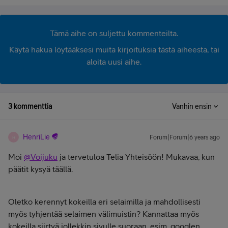
Tämä aihe on suljettu kommenteilta.
Käytä hakua löytääksesi muita kirjoituksia tästä aiheesta, tai
aloita uusi aihe.
3 kommenttia
Vanhin ensin
HenriLie
Forum|Forum|6 years ago
H
Moi
@Voijuku
ja tervetuloa Telia Yhteisöön! Mukavaa, kun
päätit kysyä täällä.
Oletko kerennyt kokeilla eri selaimilla ja mahdollisesti
myös tyhjentää selaimen välimuistin? Kannattaa myös
kokeilla siirtyä jollekkin sivulle suoraan, esim. googlen,