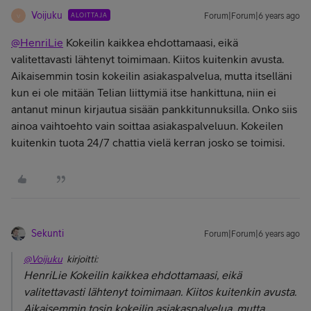
Voijuku
ALOITTAJA
Forum|Forum|6 years ago
V
@HenriLie
Kokeilin kaikkea ehdottamaasi, eikä
valitettavasti lähtenyt toimimaan. Kiitos kuitenkin avusta.
Aikaisemmin tosin kokeilin asiakaspalvelua, mutta itselläni
kun ei ole mitään Telian liittymiä itse hankittuna, niin ei
antanut minun kirjautua sisään pankkitunnuksilla. Onko siis
ainoa vaihtoehto vain soittaa asiakaspalveluun. Kokeilen
kuitenkin tuota 24/7 chattia vielä kerran josko se toimisi.
Sekunti
Forum|Forum|6 years ago
@Voijuku
kirjoitti:
HenriLie Kokeilin kaikkea ehdottamaasi, eikä
valitettavasti lähtenyt toimimaan. Kiitos kuitenkin avusta.
Aikaisemmin tosin kokeilin asiakaspalvelua, mutta