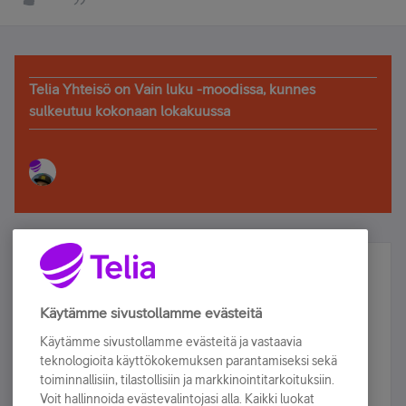
Telia Yhteisö on Vain luku -moodissa, kunnes
sulkeutuu kokonaan lokakuussa
Älä jää paitsi – osallistu ja voita!
Tilaa Telian uutiskirje ja olet mukana arvonnassa.
Käytämme sivustollamme evästeitä
Samalla saat parhaat asiakasedut suoraan
Käytämme sivustollamme evästeitä ja vastaavia
sähköpostiisi.
teknologioita käyttökokemuksen parantamiseksi sekä
toiminnallisiin, tilastollisiin ja markkinointitarkoituksiin.
Voit hallinnoida evästevalintojasi alla. Kaikki luokat
Tilaa nyt