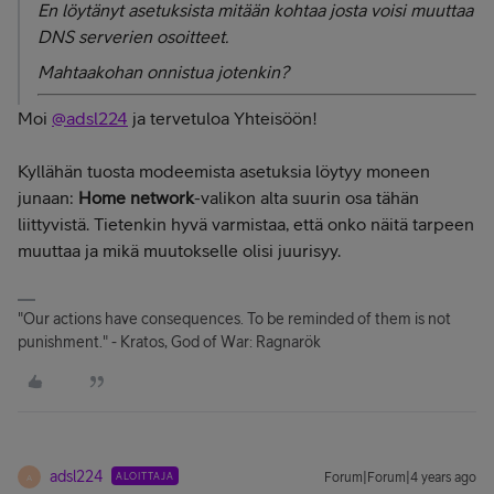
En löytänyt asetuksista mitään kohtaa josta voisi muuttaa
DNS serverien osoitteet.
Mahtaakohan onnistua jotenkin?
Moi
@adsl224
ja tervetuloa Yhteisöön!
Kyllähän tuosta modeemista asetuksia löytyy moneen
junaan:
Home network
-valikon alta suurin osa tähän
liittyvistä. Tietenkin hyvä varmistaa, että onko näitä tarpeen
muuttaa ja mikä muutokselle olisi juurisyy.
"Our actions have consequences. To be reminded of them is not
punishment." - Kratos, God of War: Ragnarök
adsl224
ALOITTAJA
Forum|Forum|4 years ago
A