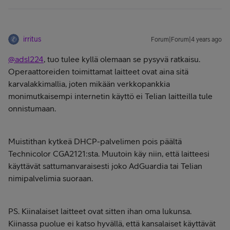
irritus
Forum|Forum|4 years ago
@adsl224
, tuo tulee kyllä olemaan se pysyvä ratkaisu.
Operaattoreiden toimittamat laitteet ovat aina sitä
karvalakkimallia, joten mikään verkkopankkia
monimutkaisempi internetin käyttö ei Telian laitteilla tule
onnistumaan.
Muistithan kytkeä DHCP-palvelimen pois päältä
Technicolor CGA2121:sta. Muutoin käy niin, että laitteesi
käyttävät sattumanvaraisesti joko AdGuardia tai Telian
nimipalvelimia suoraan.
PS. Kiinalaiset laitteet ovat sitten ihan oma lukunsa.
Kiinassa puolue ei katso hyvällä, että kansalaiset käyttävät