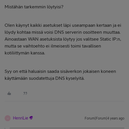
Mistähän tarkemmin löytyisi?
Olen käynyt kaikki asetukset läpi useampaan kertaan ja ei
löydy kohtaa missä voisi DNS serverin osoitteen muuttaa.
Ainoastaan WAN asetuksista löytyy jos valitsee Static IP:n,
mutta se vaihtoehto ei ilmeisesti toimi tavallisen
kotiliittymän kanssa.
Syy on että haluaisin saada sisäverkon jokaisen koneen
käyttämään suodatettuja DNS kyselyitä.
HenriLie
Forum|Forum|4 years ago
H