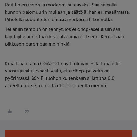
Reititin erikseen ja modeemi siltaavaksi. Saa samalla
kunnon palomuurin mukaan ja säätöjä ihan eri maailmasta.
Piholella suodattelen omassa verkossa liikennettä.
Teliahan tempun on tehnyt, jos ei dhcp-asetuksiin saa
käyttäjille annettua dns-palvelimia erikseen. Kerrassaan
pikkasen parempaa meininkiä.
Kujallahan tämä CGA2121 näytti olevan. Sillattuna ollut
vuosia ja silti iloisesti väitti, että dhcp-palvelin on
pyörimässä. 😁> Ei tuohon kuitenkaan sillattuna 0.0
alueelta pääse, kun pitää 100.0 alueelta mennä.