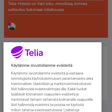
Telia Yhteisö on Vain luku -moodissa, kunnes
sulkeutuu kokonaan lokakuussa
Älä jää paitsi – osallistu ja voita!
Tilaa Telian uutiskirje ja olet mukana arvonnassa.
Käytämme sivustollamme evästeitä
Samalla saat parhaat asiakasedut suoraan
Käytämme sivustollamme evästeitä ja vastaavia
sähköpostiisi.
teknologioita käyttökokemuksen parantamiseksi sekä
toiminnallisiin, tilastollisiin ja markkinointitarkoituksiin.
Voit hallinnoida evästevalintojasi alla. Kaikki luokat
Tilaa nyt
sisältävät kolmansien osapuolien evästeitä ja
merkitsevät tietojen siirtämistä kolmansille osapuolille.
Voit hallinnoida evästeitä tai poistaa ne käytöstä
milloin tahansa evästeasetuksissa. Lisätietoja