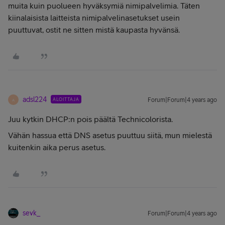
muita kuin puolueen hyväksymiä nimipalvelimia. Täten
kiinalaisista laitteista nimipalvelinasetukset usein
puuttuvat, ostit ne sitten mistä kaupasta hyvänsä.
adsl224
ALOITTAJA
Forum|Forum|4 years ago
A
Juu kytkin DHCP:n pois päältä Technicolorista.
Vähän hassua että DNS asetus puuttuu siitä, mun mielestä
kuitenkin aika perus asetus.
sevk_
Forum|Forum|4 years ago