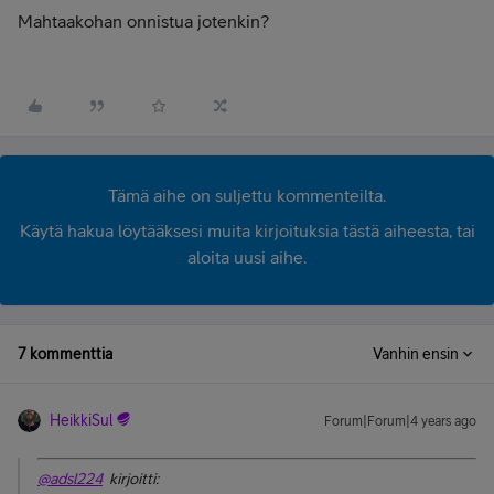
Mahtaakohan onnistua jotenkin?
Tämä aihe on suljettu kommenteilta.
Käytä hakua löytääksesi muita kirjoituksia tästä aiheesta, tai
aloita uusi aihe.
7 kommenttia
Vanhin ensin
HeikkiSul
Forum|Forum|4 years ago
@adsl224
kirjoitti: