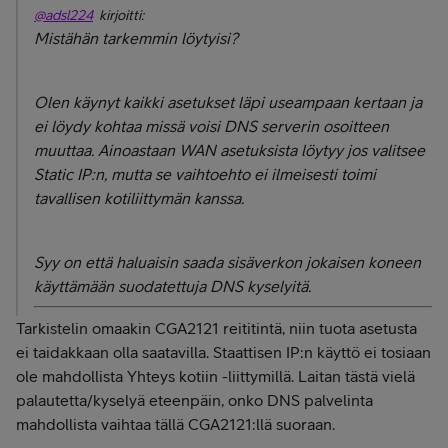
@adsl224
kirjoitti:
Mistähän tarkemmin löytyisi?
Olen käynyt kaikki asetukset läpi useampaan kertaan ja
ei löydy kohtaa missä voisi DNS serverin osoitteen
muuttaa. Ainoastaan WAN asetuksista löytyy jos valitsee
Static IP:n, mutta se vaihtoehto ei ilmeisesti toimi
tavallisen kotiliittymän kanssa.
Syy on että haluaisin saada sisäverkon jokaisen koneen
käyttämään suodatettuja DNS kyselyitä.
Tarkistelin omaakin CGA2121 reititintä, niin tuota asetusta
ei taidakkaan olla saatavilla. Staattisen IP:n käyttö ei tosiaan
ole mahdollista Yhteys kotiin -liittymillä. Laitan tästä vielä
palautetta/kyselyä eteenpäin, onko DNS palvelinta
mahdollista vaihtaa tällä CGA2121:llä suoraan.