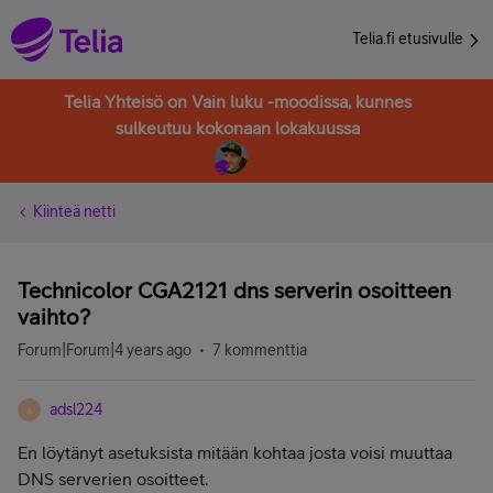
Telia.fi etusivulle
Telia Yhteisö on Vain luku -moodissa, kunnes
sulkeutuu kokonaan lokakuussa
Kiinteä netti
Technicolor CGA2121 dns serverin osoitteen
vaihto?
Forum|Forum|4 years ago
7 kommenttia
adsl224
A
En löytänyt asetuksista mitään kohtaa josta voisi muuttaa
DNS serverien osoitteet.