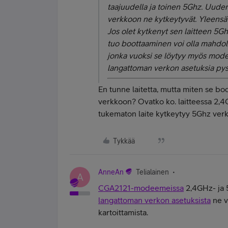
taajuudella ja toinen 5Ghz. Uude
verkkoon ne kytkeytyvät. Yleensä
Jos olet kytkenyt sen laitteen 5Gh
tuo boottaaminen voi olla mahdoll
jonka vuoksi se löytyy myös mod
langattoman verkon asetuksia p
En tunne laitetta, mutta miten se boo
verkkoon? Ovatko ko. laitteessa 2,4
tukematon laite kytkeytyy 5Ghz ver
Tykkää
AnneAn
Telialainen
A
CGA2121-modeemeissa
2,4GHz- ja 
langattoman verkon asetuksista
ne vo
kartoittamista.