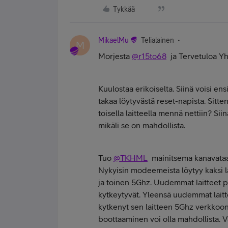
Tykkää
MikaelMu
Telialainen
M
Morjesta
@r15to68
ja Tervetuloa Yh
Kuulostaa erikoiselta. Siinä voisi e
takaa löytyvästä reset-napista. Sitte
toisella laitteella mennä nettiin? Si
mikäli se on mahdollista.
Tuo
@TKHML
mainitsema kanavataaju
Nykyisin modeemeista löytyy kaksi l
ja toinen 5Ghz. Uudemmat laitteet 
kytkeytyvät. Yleensä uudemmat laitt
kytkenyt sen laitteen 5Ghz verkkoon m
boottaaminen voi olla mahdollista. V