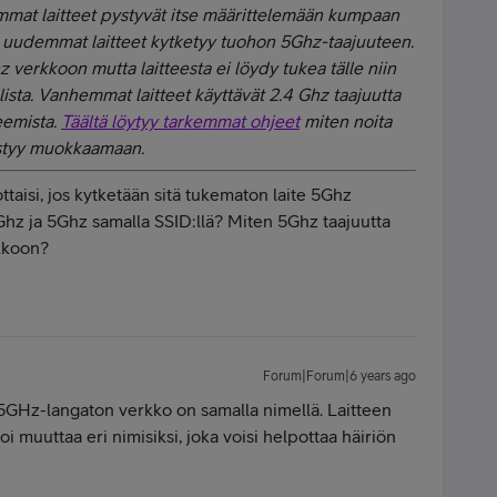
mmat laitteet pystyvät itse määrittelemään kumpaan
 uudemmat laitteet kytketyy tuohon 5Ghz-taajuuteen.
z verkkoon mutta laitteesta ei löydy tukea tälle niin
ista. Vanhemmat laitteet käyttävät 2.4 Ghz taajuutta
eemista.
Täältä löytyy tarkemmat ohjeet
miten noita
ystyy muokkaamaan.
ttaisi, jos kytketään sitä tukematon laite 5Ghz
Ghz ja 5Ghz samalla SSID:llä? Miten 5Ghz taajuutta
kkoon?
Forum|Forum|6 years ago
5GHz-langaton verkko on samalla nimellä. Laitteen
i muuttaa eri nimisiksi, joka voisi helpottaa häiriön