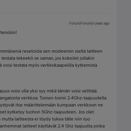
Forum|Forum|6 years ago
teisöön!
nsimmäisenä resetoida sen modeemin sieltä laitteen
n testata tekeekö se saman, jos kokeilet jollakin
inä voisi testata myös verkkokaapelilla kytkemistä
us voisi olla yksi syy mikä tämän voisi selittää.
angatonta verkkoa. Toinen toimii 2.4Ghz-taajuudella
pystyvät itse määrittelemään kumpaan verkkoon ne
eet kytketyy tuohon 5Ghz-taajuuteen. Jos olet
utta laitteesta ei löydy tukea tälle niin tuo
anhemmat laitteet käyttävät 2.4 Ghz taajuutta jonka