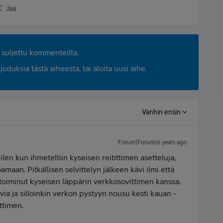
Jaa
suljettu kommenteilta.
ituksia tästä aiheesta, tai aloita uusi aihe.
Vanhin ensin
Forum|Forum|6 years ago
ilen kun ihmeteltiin kyseisen reitittimen asetteluja,
amaan. Pitkällisen selvittelyn jälkeen kävi ilmi että
oiminut kyseisen läppärin verkkosovittimen kanssa.
via ja silloinkin verkon pystyyn nousu kesti kauan -
ittimen.