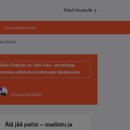
Telia.fi etusivulle
2 kuukautta sitten
a yhteys.
Telia Yhteisö on Vain luku -moodissa,
kunnes sulkeutuu kokonaan lokakuussa
2 kuukautta sitten
Älä jää paitsi – osallistu ja