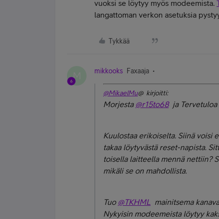
vuoksi se löytyy myös modeemista.
langattoman verkon asetuksia pyst
Tykkää
mikkooks
Faxaaja
M
@MikaelMu
@ kirjoitti:
Morjesta
@r15to68
ja Tervetuloa
Kuulostaa erikoiselta. Siinä vois
takaa löytyvästä reset-napista. Sit
toisella laitteella mennä nettiin? 
mikäli se on mahdollista.
Tuo
@TKHML
mainitsema kanavataa
Nykyisin modeemeista löytyy kaks